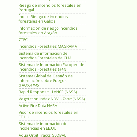
Riesgo de incendios forestales en
Portugal
Índice Riesgo de incendios
forestales en Galicia
Información de riesgo incendios
forestales en Aragón
CTFC
Incendios Forestales MAGRAMA
Sistema de información de
Incendios Forestales de CLM
Sistema de Información Europeo de
Incendios Forestales
EFFIS
Sistema Global de Gestión de
Información sobre Fuegos
(FAO)
GFIMS
Rapid Response - LANCE (NASA)
Vegetation Index NDVI -
Terra
(NASA)
Active Fire Data NASA
Visor de incendios forestales en
EE.UU.
Sistema de información de
Incidencias en EE.UU.
Aqua Orbit Tracks GLOBAL