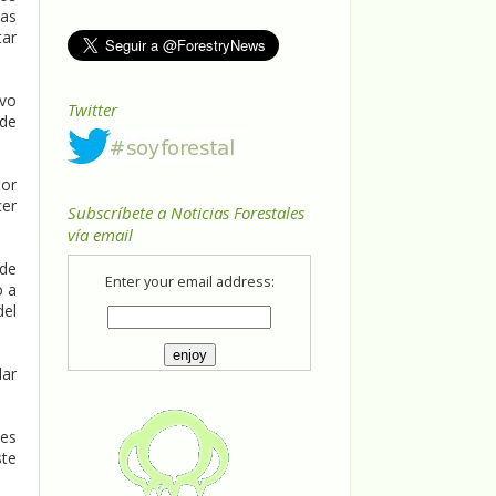
las
tar
ivo
Twitter
 de
tor
cer
Subscríbete a Noticias Forestales
vía email
 de
Enter your email address:
o a
del
dar
nes
ste