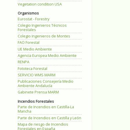
Vegetation condition USA
Organismos
Eurostat - Forestry
Colegio Ingenieros Técnicos
Forestales
Colegio Ingenieros de Montes
FAO Forestal
UE Medio Ambiente
Agencia Europea Medio Ambiente
RENPA
Fototeca Forestal
SERVICIO WMS MARM
Publicaciones Consejería Medio
Ambiente Andalucía
Gabinete Prensa MARM
Incendios Forestales
Parte de Incendios en Castilla-La
Mancha
Parte de Incendios en Castilla y León
Mapa de riesgo de Incendios
Forestales en España