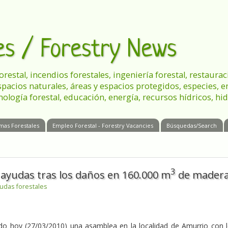
les / Forestry News
 forestal, incendios forestales, ingeniería forestal, restau
spacios naturales, áreas y espacios protegidos, especies, 
nología forestal, educación, energía, recursos hídricos, hid
mas Forestales
Empleo Forestal - Forestry Vacancies
Búsquedas/Search
3
 ayudas tras los daños en 160.000 m
de mader
udas forestales
do hoy (27/03/2010) una asamblea en la localidad de Amurrio con 