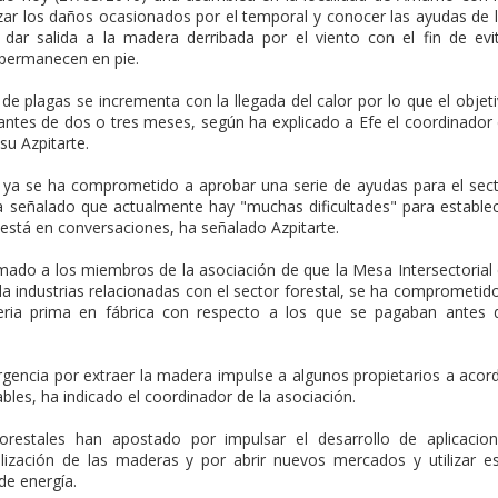
izar los daños ocasionados por el temporal y conocer las ayudas de 
 dar salida a la madera derribada por el viento con el fin de evi
 permanecen en pie.
 de plagas se incrementa con la llegada del calor por lo que el objet
antes de dos o tres meses, según ha explicado a Efe el coordinador
su Azpitarte.
 ya se ha comprometido a aprobar una serie de ayudas para el sec
 ha señalado que actualmente hay "muchas dificultades" para estable
está en conversaciones, ha señalado Azpitarte.
mado a los miembros de la asociación de que la Mesa Intersectorial
a industrias relacionadas con el sector forestal, se ha comprometid
eria prima en fábrica con respecto a los que se pagaban antes 
rgencia por extraer la madera impulse a algunos propietarios a acor
les, ha indicado el coordinador de la asociación.
forestales han apostado por impulsar el desarrollo de aplicacio
lización de las maderas y por abrir nuevos mercados y utilizar e
de energía.