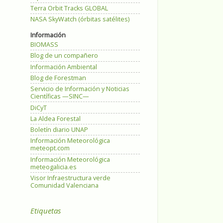
Terra Orbit Tracks GLOBAL
NASA SkyWatch (órbitas satélites)
Información
BIOMASS
Blog de un compañero
Información Ambiental
Blog de Forestman
Servicio de Información y Noticias
Científicas —SINC—
DiCyT
La Aldea Forestal
Boletín diario UNAP
Información Meteorológica
meteopt.com
Información Meteorológica
meteogalicia.es
Visor Infraestructura verde
Comunidad Valenciana
Etiquetas