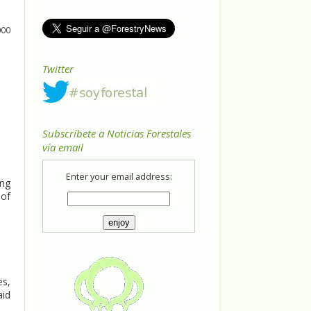
000
Twitter
Subscríbete a Noticias Forestales
vía email
Enter your email address:
ing
 of
es,
aid