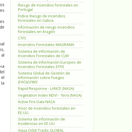
tos
Riesgo de incendios forestales en
Portugal
nes
Índice Riesgo de incendios
forestales en Galicia
nes
 de
Información de riesgo incendios
forestales en Aragón
CTFC
nal
Incendios Forestales MAGRAMA
os,
Sistema de información de
 al
Incendios Forestales de CLM
Sistema de Información Europeo de
 «a
Incendios Forestales
EFFIS
del
Sistema Global de Gestión de
 el
Información sobre Fuegos
(FAO)
GFIMS
la
Rapid Response - LANCE (NASA)
Vegetation Index NDVI -
Terra
(NASA)
Active Fire Data NASA
Visor de incendios forestales en
EE.UU.
Sistema de información de
Incidencias en EE.UU.
Aqua Orbit Tracks GLOBAL