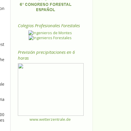
 on
Colegios Profesionales Forestales
est
Previsión precipitaciones en 6
horas
the
ple
ria
000
www.wetterzentrale.de
res