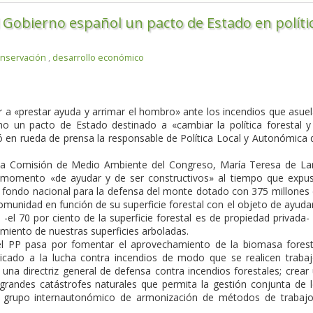
 Gobierno español un pacto de Estado en políti
nservación
,
desarrollo económico
r a «prestar ayuda y arrimar el hombro» ante los incendios que asue
no un pacto de Estado destinado a «cambiar la política forestal y
ó en rueda de prensa la responsable de Política Local y Autonómica 
la Comisión de Medio Ambiente del Congreso, María Teresa de La
 momento «de ayudar y de ser constructivos» al tiempo que expu
n fondo nacional para la defensa del monte dotado con 375 millones
comunidad en función de su superficie forestal con el objeto de ayuda
-el 70 por ciento de la superficie forestal es de propiedad privada-
imiento de nuestras superficies arboladas.
del PP pasa por fomentar el aprovechamiento de la biomasa forest
edicado a la lucha contra incendios de modo que se realicen traba
 una directriz general de defensa contra incendios forestales; crear
 grandes catástrofes naturales que permita la gestión conjunta de 
 grupo internautonómico de armonización de métodos de trabaj