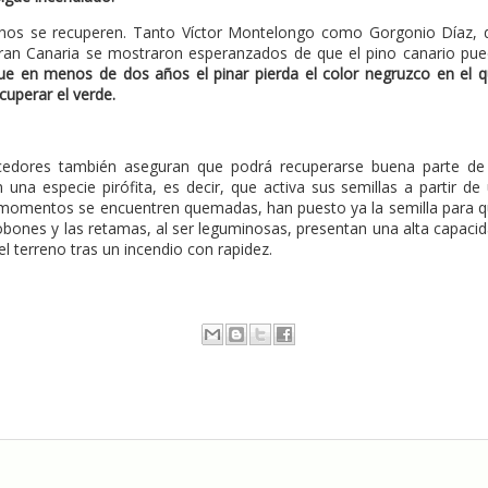
inos se recuperen. Tanto Víctor Montelongo como Gorgonio Díaz, 
ran Canaria se mostraron esperanzados de que el pino canario pu
ue en menos de dos años el pinar pierda el color negruzco en el 
cuperar el verde.
ocedores también aseguran que podrá recuperarse buena parte de
n una especie pirófita, es decir, que activa sus semillas a partir de
 momentos se encuentren quemadas, han puesto ya la semilla para 
obones y las retamas, al ser leguminosas, presentan una alta capaci
l terreno tras un incendio con rapidez.