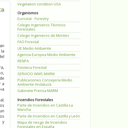
Vegetation condition USA
ca
Organismos
Eurostat - Forestry
Colegio Ingenieros Técnicos
Forestales
Colegio Ingenieros de Montes
FAO Forestal
lan
UE Medio Ambiente
 la
Agencia Europea Medio Ambiente
del
RENPA
ra,
Fototeca Forestal
so,
SERVICIO WMS MARM
 de
Publicaciones Consejería Medio
r a
Ambiente Andalucía
 «a
Gabinete Prensa MARM
al;
Incendios Forestales
jos
Parte de Incendios en Castilla-La
Mancha
 un
los
Parte de Incendios en Castilla y León
o y
Mapa de riesgo de Incendios
Forestales en España