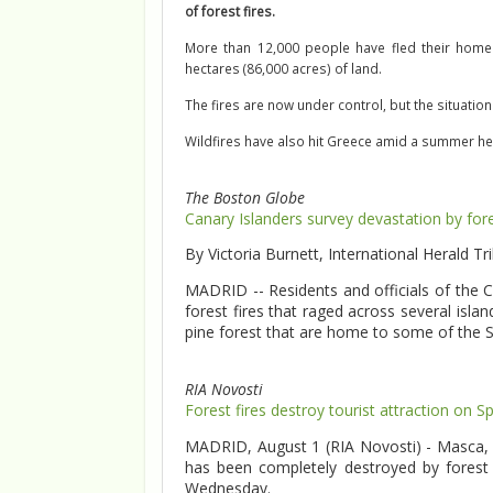
of forest fires.
More than 12,000 people have fled their homes
hectares (86,000 acres) of land.
The fires are now under control, but the situat
Wildfires have also hit Greece amid a summer h
The Boston Globe
Canary Islanders survey devastation by fore
By Victoria Burnett, International Herald T
MADRID -- Residents and officials of the 
forest fires that raged across several isl
pine forest that are home to some of the Sp
RIA Novosti
Forest fires destroy tourist attraction on S
MADRID, August 1 (RIA Novosti) - Masca, a 
has been completely destroyed by forest f
Wednesday.