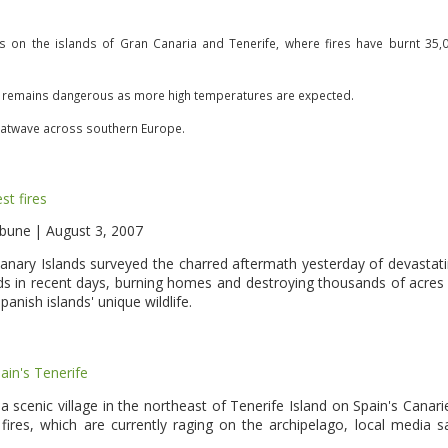
 on the islands of Gran Canaria and Tenerife, where fires have burnt 35,
ion remains dangerous as more high temperatures are expected.
eatwave across southern Europe.
st fires
ribune |
August 3, 2007
Canary Islands surveyed the charred aftermath yesterday of devastat
ands in recent days, burning homes and destroying thousands of acres
anish islands' unique wildlife.
pain's Tenerife
scenic village in the northeast of Tenerife Island on Spain's Canari
ires, which are currently raging on the archipelago, local media s