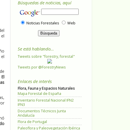
Búsquedas de noticias, aquí
Noticias Forestales
Web
del
 el
Se está hablando...
año
 el
Tweets sobre "forestry, forestal"
Tweets por @ForestryNews
 de
.
El
Enlaces de interés
das
Flora, Fauna y Espacios Naturales
Mapa Forestal de España
as,
Inventario Forestal Nacional IFN2
yor
IFN3
Documentos Técnicos Junta
Andalucía
emó
Flora de Portugal
ido
Paleoflora y Paleovegetación Ibérica