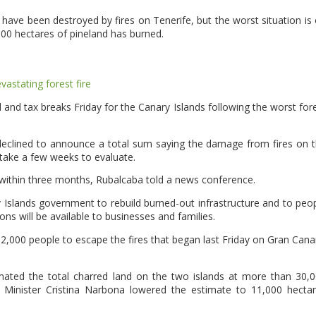
t have been destroyed by fires on Tenerife, but the worst situation is
000 hectares of pineland has burned.
vastating forest fire
and tax breaks Friday for the Canary Islands following the worst for
 declined to announce a total sum saying the damage from fires on 
 take a few weeks to evaluate.
 within three months, Rubalcaba told a news conference.
y Islands government to rebuild burned-out infrastructure and to peo
s will be available to businesses and families.
,000 people to escape the fires that began last Friday on Gran Cana
imated the total charred land on the two islands at more than 30,
t Minister Cristina Narbona lowered the estimate to 11,000 hecta