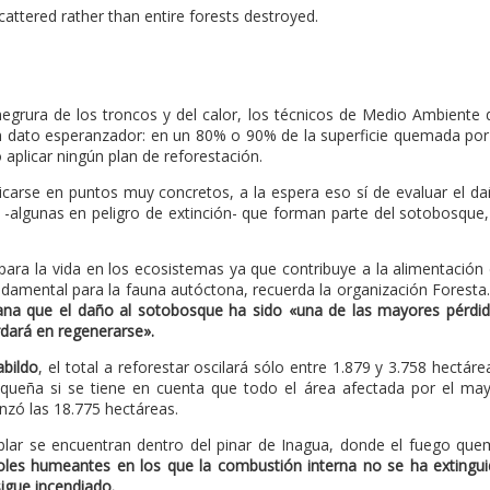
ttered rather than entire forests destroyed.
negrura de los troncos y del calor, los técnicos de Medio Ambiente 
n dato esperanzador: en un 80% o 90% de la superficie quemada por
aplicar ningún plan de reforestación.
licarse en puntos muy concretos, a la espera eso sí de evaluar el d
 -algunas en peligro de extinción- que forman parte del sotobosque,
ara la vida en los ecosistemas ya que contribuye a la alimentación
ndamental para la fauna autóctona, recuerda la organización Foresta
mana que el daño al sotobosque ha sido «una de las mayores pérdi
rdará en regenerarse».
abildo
, el total a reforestar oscilará sólo entre 1.879 y 3.758 hectáre
equeña si se tiene en cuenta que todo el área afectada por el ma
anzó las 18.775 hectáreas.
blar se encuentran dentro del pinar de Inagua, donde el fuego qu
boles humeantes en los que la combustión interna no se ha extingu
igue incendiado.