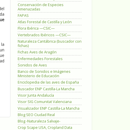
Conservación de Especies
del
Amenazadas
eda
FAPAS
que
Atlas Forestal de Castilla y León
Flora Ibérica —CSIC—
Vertebrados Ibéricos —CSIC—
Naturaleza Cantábrica (buscador con
 la
fichas)
 un
Fichas Aves de Aragón
que
Enfermedades Forestales
dad
Sonidos de Aves
Banco de Sonidos e Imágenes
Ministerio de Educación
Enciclopedia de las aves de España
Buscador ENP Castilla-La Mancha
Visor Junta Andalucía
Visor SIG Comunitat Valenciana
Visualizador ENP Castilla-La Mancha
Blog SEO Ciudad Real
Blog -Naturaleza Salvaje-
Crop Scape USA, Cropland Data