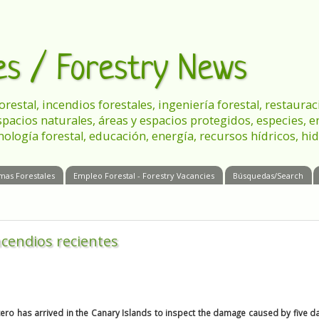
les / Forestry News
 forestal, incendios forestales, ingeniería forestal, restau
spacios naturales, áreas y espacios protegidos, especies, 
nología forestal, educación, energía, recursos hídricos, hid
mas Forestales
Empleo Forestal - Forestry Vacancies
Búsquedas/Search
ncendios recientes
tero has arrived in the Canary Islands to inspect the damage caused by five d