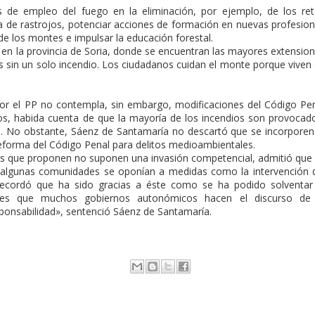
s de empleo del fuego en la eliminación, por ejemplo, de los re
ma de rastrojos, potenciar acciones de formación en nuevas profesio
de los montes e impulsar la educación forestal.
 en la provincia de Soria, donde se encuentran las mayores extensio
s sin un solo incendio. Los ciudadanos cuidan el monte porque viven
or el PP no contempla, sin embargo, modificaciones del Código Pe
os, habida cuenta de que la mayoría de los incendios son provocad
e. No obstante, Sáenz de Santamaría no descartó que se incorporen
eforma del Código Penal para delitos medioambientales.
as que proponen no suponen una invasión competencial, admitió que
 algunas comunidades se oponían a medidas como la intervención 
y recordó que ha sido gracias a éste como se ha podido solventar
 es que muchos gobiernos autonómicos hacen el discurso de 
ponsabilidad», sentenció Sáenz de Santamaría.