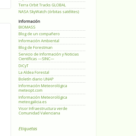
Terra Orbit Tracks GLOBAL
NASA SkyWatch (órbitas satélites)
Información
BIOMASS
Blog de un compañero
Información Ambiental
Blog de Forestman
Servicio de Información y Noticias
Científicas —SINC—
DiCyT
La Aldea Forestal
Boletín diario UNAP
Información Meteorológica
meteopt.com
Información Meteorológica
meteogalicia.es
Visor Infraestructura verde
Comunidad Valenciana
Etiquetas