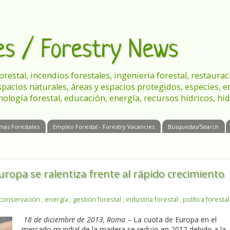
les / Forestry News
 forestal, incendios forestales, ingeniería forestal, restau
spacios naturales, áreas y espacios protegidos, especies, 
nología forestal, educación, energía, recursos hídricos, hid
mas Forestales
Empleo Forestal - Forestry Vacancies
Búsquedas/Search
ropa se ralentiza frente al rápido crecimiento
conservación
,
energía
,
gestión forestal
,
industria forestal
,
política forestal
18 de diciembre de 2013, Roma
– La cuota de Europa en el
mercado mundial de la madera se redujo en 2012 debido a la