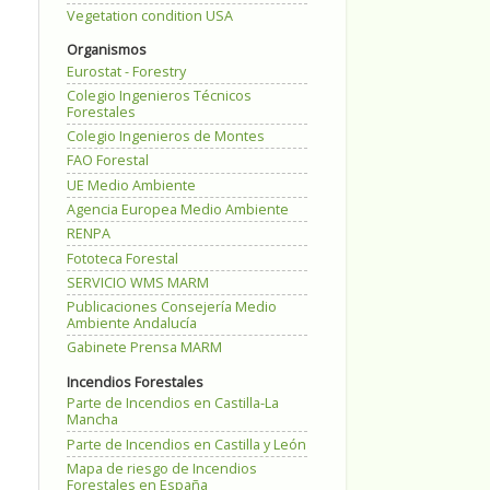
Vegetation condition USA
Organismos
Eurostat - Forestry
Colegio Ingenieros Técnicos
Forestales
Colegio Ingenieros de Montes
FAO Forestal
UE Medio Ambiente
Agencia Europea Medio Ambiente
RENPA
Fototeca Forestal
SERVICIO WMS MARM
Publicaciones Consejería Medio
Ambiente Andalucía
Gabinete Prensa MARM
Incendios Forestales
Parte de Incendios en Castilla-La
Mancha
Parte de Incendios en Castilla y León
Mapa de riesgo de Incendios
Forestales en España