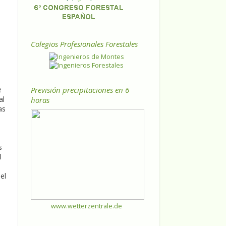
Colegios Profesionales Forestales
Previsión precipitaciones en 6
e
al
horas
as
s
l
el
www.wetterzentrale.de