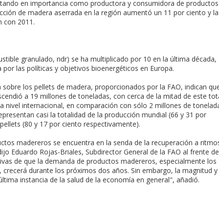
mentando en importancia como productora y consumidora de productos
ucción de madera aserrada en la región aumentó un 11 por ciento y la
n con 2011.
tible granulado, ndr) se ha multiplicado por 10 en la última década,
por las políticas y objetivos bioenergéticos en Europa.
 sobre los pellets de madera, proporcionados por la FAO, indican qu
scendió a 19 millones de toneladas, con cerca de la mitad de este tot
 a nivel internacional, en comparación con sólo 2 millones de tonelad
resentan casi la totalidad de la producción mundial (66 y 31 por
ellets (80 y 17 por ciento respectivamente).
ctos madereros se encuentra en la senda de la recuperación a ritmo
dijo Eduardo Rojas-Briales, Subdirector General de la FAO al frente de
tivas de que la demanda de productos madereros, especialmente los
ía, crecerá durante los próximos dos años. Sin embargo, la magnitud y 
ltima instancia de la salud de la economía en general", añadió.