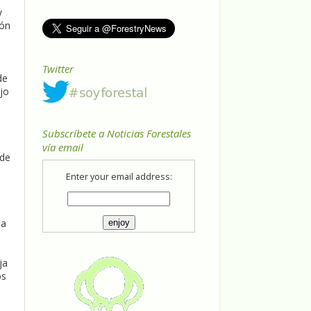
y
ión
Twitter
de
jo
Subscríbete a Noticias Forestales
vía email
sde
Enter your email address:
la
ja
os