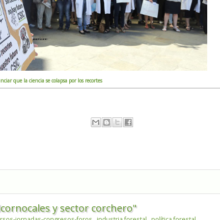
nciar que la ciencia se colapsa por los recortes
lcornocales y sector corchero"
rsos-jornadas-congresos-foros
,
industria forestal
,
política forestal