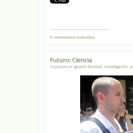
__________________________________
0 comentarios realizados
Futuro: Ciencia
Etiquetado en
:
gestión forestal
,
investigación
,
p