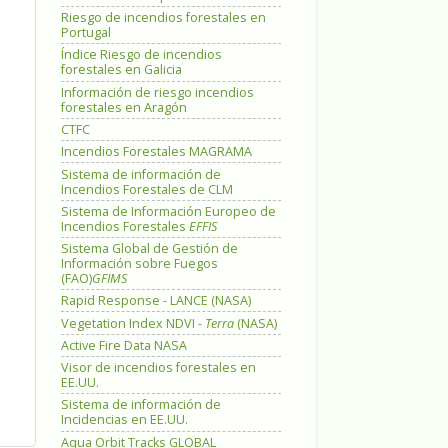
Riesgo de incendios forestales en
Portugal
Índice Riesgo de incendios
forestales en Galicia
Información de riesgo incendios
forestales en Aragón
CTFC
Incendios Forestales MAGRAMA
Sistema de información de
Incendios Forestales de CLM
Sistema de Información Europeo de
Incendios Forestales
EFFIS
Sistema Global de Gestión de
Información sobre Fuegos
(FAO)
GFIMS
Rapid Response - LANCE (NASA)
Vegetation Index NDVI -
Terra
(NASA)
Active Fire Data NASA
Visor de incendios forestales en
EE.UU.
Sistema de información de
Incidencias en EE.UU.
Aqua Orbit Tracks GLOBAL