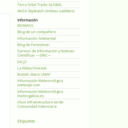
Terra Orbit Tracks GLOBAL
NASA SkyWatch (órbitas satélites)
Información
BIOMASS
Blog de un compañero
Información Ambiental
Blog de Forestman
Servicio de Información y Noticias
Científicas —SINC—
DiCyT
La Aldea Forestal
Boletín diario UNAP
Información Meteorológica
meteopt.com
Información Meteorológica
meteogalicia.es
Visor Infraestructura verde
Comunidad Valenciana
Etiquetas