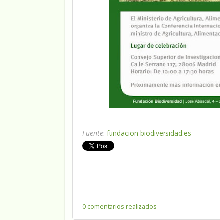
Fuente
:
fundacion-biodiversidad.es
__________________________________
0 comentarios realizados