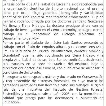
La tesis por la que Ana Isabel de Lucas ha sido reconocida por
la organización científica de ámbito nacional con el premio
tiene por título 'Flujo genético, demografía y variabilidad
genética de una conífera mediterránea emblemática. El pino
negral o rodeno', dirigida por los doctores Santiago González-
Martínez y Elena Hidalgo. La doctora prosigue ahora con su
trabajo de investigación en el Centro Tecnológico Itagra, donde
trabaja en el laboratorio de Biología Molecular del
Departamento de I+D+i.
Por su parte, el titulado de máster Luis Santos presentó su
trabajo con el título de 'Populus alba L. y P. x canescens (Ait.)
Sm. en la cuenca del Duero: identificación, carácter híbrido y
clonalidad', que ha sido coordinado por Elena Hidalgo y la
propia Ana Isabel de Lucas. Luis Santos continúa actualmente
sus estudios en la sede de Madrid del Instituto, bajo la
dirección del doctor José Climent, con el objetivo de alcanzar la
condición de doctorado.
El programa de posgrado, máster y doctorado en Conservación
y uso sostenible de sistemas forestales, en cuyo marco los
egresados premiados han llevado a cabo sus trabajos, surgió a
raíz de una iniciativa del Instituto de Gestión Forestal
Sostenible, y cuenta, desde el año 2005, con la mención de
calidad que otorga para los doctorados el Ministerio de
Educación.