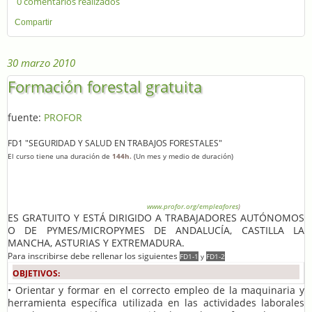
0 comentarios realizados
Compartir
30 marzo 2010
Formación forestal gratuita
fuente:
PROFOR
FD1 "SEGURIDAD Y SALUD EN TRABAJOS FORESTALES"
El curso tiene una duración de
144h.
(Un mes y medio de duración)
Se desarrollará del 8 de abril al 24 de mayo de 2010 (PLAZO DE INSCRIPCIÓN ABIERTO
HASTA EL 6 DE ABRIL VÍA WEB).
Se impartirá
on-line
.
(una vez aceptada la inscripción se proporcionarán las claves del
curso al alumnos para acceder a través de
www.profor.org/empleafores
)
ES GRATUITO Y ESTÁ DIRIGIDO A TRABAJADORES AUTÓNOMOS
O DE PYMES/MICROPYMES DE ANDALUCÍA, CASTILLA LA
MANCHA, ASTURIAS Y EXTREMADURA.
Para inscribirse debe rellenar los siguientes
FD1-1
y
FD1-2
OBJETIVOS:
• Orientar y formar en el correcto empleo de la maquinaria y
herramienta específica utilizada en las actividades laborales