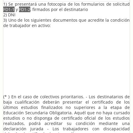
1) Se presentará una fotocopia de los formularios de solicitud
FD1-1
y
FD1-2
, firmados por el destinatario
2) DNI
3) Uno de los siguientes documentos que acredite la condición
de trabajador en activo:
Nómina
de uno de los dos últimos meses previos a la fecha de inicio del
curso.
TC2
de uno de los tres últimos meses previos a la fecha del curso.
Vida laboral
con una antigüedad máxima de 60 días respecto a la fecha
de inscripción.
Contratos de trabajo
, si aun no se dispone de la primera nomina.
Justificante del pago de la cuota de autónomos
de uno de los dos últimos
meses previos a la fecha de inicio.
Justificante del pago del cupón del mes
(en el caso de trabajadores del
REASS) de uno de los dos últimos meses previos a la fecha de inicio.
(* ) En el caso de colectivos prioritarios. - Los destinatarios de
baja cualificación deberán presentar el certificado de los
últimos estudios finalizados no superiores a la etapa de
Educación Secundaria Obligatoria. Aquél que no haya cursado
estudios o no disponga de certificado oficial de los estudios
realizados, podrá acreditar su condición mediante una
declaración jurada - Los trabajadores con discapacidad