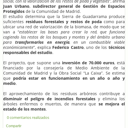
social, con la valorización de los restos de poda y vegetales
”, afirma
Juan Urbano
,
subdirector general de Gestión de Espacios
Protegidos
de la Comunidad de Madrid.
El estudio determina que la Sierra de Guadarrama produce
suficientes
residuos forestales y restos de poda
como para
ubicar una red de valorización de la biomasa, de modo que se
van a “
establecer las bases para crear la red, que funciona
cogiendo los restos de los bosques y montes y del ámbito urbano
para
transformarlos en energía
, en un combustible viable
económicamente
”, explica
Federico Castro
, uno de los
técnicos
responsables del estudio
.
El proyecto, que supone una
inversión de
70.000 euros
, está
financiado por la consejería de Medio Ambiente de la
Comunidad de Madrid y la Obra Social “La Caixa”. Se estima
que
podría estar en funcionamiento en un año o año y
medio
.
El aprovechamiento de los residuos arbóreos contribuye a
disminuir el peligro de incendios forestales
y elimina los
árboles enfermos o muertos, de manera que
se mejora el
estado de los montes
.
0 comentarios realizados
Compartir