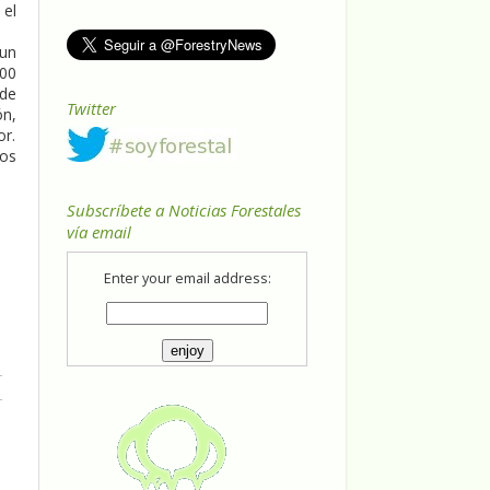
 el
 un
500
 de
Twitter
ón,
or.
sos
Subscríbete a Noticias Forestales
vía email
Enter your email address: