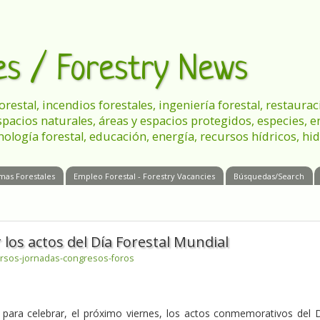
les / Forestry News
 forestal, incendios forestales, ingeniería forestal, restau
spacios naturales, áreas y espacios protegidos, especies, 
nología forestal, educación, energía, recursos hídricos, hid
mas Forestales
Empleo Forestal - Forestry Vacancies
Búsquedas/Search
 los actos del Día Forestal Mundial
rsos-jornadas-congresos-foros
a para celebrar, el próximo viernes, los actos conmemorativos del 