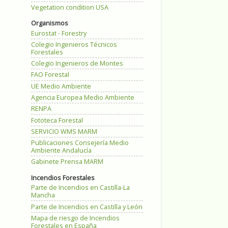
Vegetation condition USA
Organismos
Eurostat - Forestry
Colegio Ingenieros Técnicos
Forestales
Colegio Ingenieros de Montes
FAO Forestal
UE Medio Ambiente
Agencia Europea Medio Ambiente
RENPA
Fototeca Forestal
SERVICIO WMS MARM
Publicaciones Consejería Medio
Ambiente Andalucía
Gabinete Prensa MARM
Incendios Forestales
Parte de Incendios en Castilla-La
Mancha
Parte de Incendios en Castilla y León
Mapa de riesgo de Incendios
Forestales en España