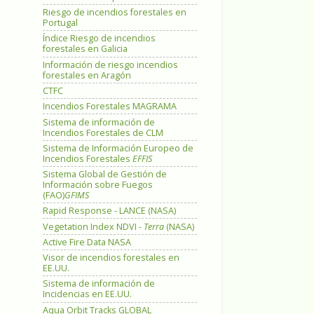
Riesgo de incendios forestales en
Portugal
Índice Riesgo de incendios
forestales en Galicia
Información de riesgo incendios
forestales en Aragón
CTFC
Incendios Forestales MAGRAMA
Sistema de información de
Incendios Forestales de CLM
Sistema de Información Europeo de
Incendios Forestales
EFFIS
Sistema Global de Gestión de
Información sobre Fuegos
(FAO)
GFIMS
Rapid Response - LANCE (NASA)
Vegetation Index NDVI -
Terra
(NASA)
Active Fire Data NASA
Visor de incendios forestales en
EE.UU.
Sistema de información de
Incidencias en EE.UU.
Aqua Orbit Tracks GLOBAL