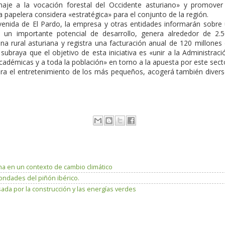
naje a la vocación forestal del Occidente asturiano» y promover
 papelera considera «estratégica» para el conjunto de la región.
venida de El Pardo, la empresa y otras entidades informarán sobre
 un importante potencial de desarrollo, genera alrededor de 2.
a rural asturiana y registra una facturación anual de 120 millones
braya que el objetivo de esta iniciativa es «unir a la Administraci
cadémicas y a toda la población» en torno a la apuesta por este sect
ara el entretenimiento de los más pequeños, acogerá también diver
a en un contexto de cambio climático
bondades del piñón ibérico.
da por la construcción y las energías verdes