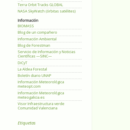
Terra Orbit Tracks GLOBAL
NASA SkyWatch (órbitas satélites)
Información
BIOMASS
Blog de un compañero
Información Ambiental
Blog de Forestman
Servicio de Información y Noticias
Científicas —SINC—
DiCyT
La Aldea Forestal
Boletín diario UNAP
Información Meteorológica
meteopt.com
Información Meteorológica
meteogalicia.es
Visor Infraestructura verde
Comunidad Valenciana
Etiquetas