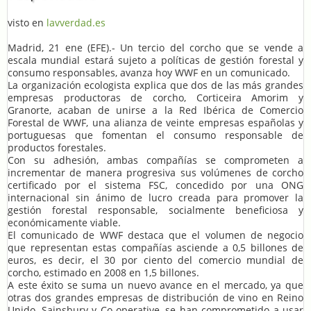
visto en
lavverdad.es
Madrid, 21 ene (EFE).- Un tercio del corcho que se vende a
escala mundial estará sujeto a políticas de gestión forestal y
consumo responsables, avanza hoy WWF en un comunicado.
La organización ecologista explica que dos de las más grandes
empresas productoras de corcho, Corticeira Amorim y
Granorte, acaban de unirse a la Red Ibérica de Comercio
Forestal de WWF, una alianza de veinte empresas españolas y
portuguesas que fomentan el consumo responsable de
productos forestales.
Con su adhesión, ambas compañías se comprometen a
incrementar de manera progresiva sus volúmenes de corcho
certificado por el sistema FSC, concedido por una ONG
internacional sin ánimo de lucro creada para promover la
gestión forestal responsable, socialmente beneficiosa y
económicamente viable.
El comunicado de WWF destaca que el volumen de negocio
que representan estas compañías asciende a 0,5 billones de
euros, es decir, el 30 por ciento del comercio mundial de
corcho, estimado en 2008 en 1,5 billones.
A este éxito se suma un nuevo avance en el mercado, ya que
otras dos grandes empresas de distribución de vino en Reino
Unido, Sainsbury y Co-operative, se han comprometido a usar