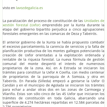
visto en
lavozdegalicia.es
La paralización del proceso de constitución de las
Unidades de
xestión forestal (Uxfor)
emprendido por la Xunta durante la
etapa del gobierno bipartito perjudica a cinco agrupaciones
forestales emergentes en las comarcas de Deza y Tabeirós.
El anterior gobierno de la Xunta se había propuesto combatir
el excesivo parcelamiento, la carencia de servicios y la falta de
planificación productiva de los montes gallegos potenciando la
creación de Uxfor orientadas a la explotación ordenada y
rentable de la riqueza forestal. La nueva fórmula de gestión
comunal del monte despertó el interés de numerosos
propietarios de la zona. Así, en A Estrada se iniciaron los
trámites para constituir la Uxfor A Coviña, con medio centenar
de propietarios de la parroquia de A Somoza, y otra en
Tabeirós. En Parada (Silleda) empezó a gestarse la Uxfor O
Candán y en el municipio de Agolada se iniciaron los trámites
para echar a andar otras dos en las zonas de Carmoega y
Vilariño. Estas son sólo cinco de las 45 Uxfor que iniciaron los
trámites de constitución en toda Galicia, abarcando una
superficie de 4.274 hectáreas repartidas en 12.584 parcelas de
2.736 propietarios.