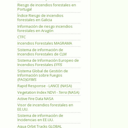
Riesgo de incendios forestales en
Portugal
Índice Riesgo de incendios
forestales en Galicia
Información de riesgo incendios
forestales en Aragón
CTFC
Incendios Forestales MAGRAMA
Sistema de información de
Incendios Forestales de CLM
Sistema de Información Europeo de
Incendios Forestales
EFFIS
Sistema Global de Gestión de
Información sobre Fuegos
(FAO)
GFIMS
Rapid Response - LANCE (NASA)
Vegetation Index NDVI -
Terra
(NASA)
Active Fire Data NASA
Visor de incendios forestales en
EE.UU.
Sistema de información de
Incidencias en EE.UU.
Aqua Orbit Tracks GLOBAL