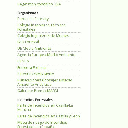
Vegetation condition USA
Organismos
Eurostat - Forestry
Colegio Ingenieros Técnicos
Forestales
Colegio Ingenieros de Montes
FAO Forestal
UE Medio Ambiente
Agencia Europea Medio Ambiente
RENPA
Fototeca Forestal
SERVICIO WMS MARM
Publicaciones Consejería Medio
Ambiente Andalucía
Gabinete Prensa MARM
Incendios Forestales
Parte de Incendios en Castilla-La
Mancha
Parte de Incendios en Castilla y León
Mapa de riesgo de Incendios
Forestales en España