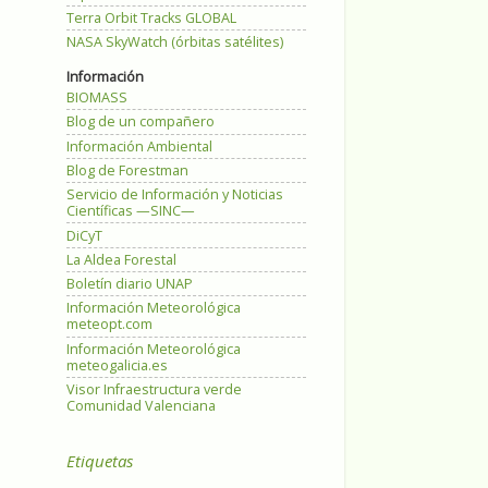
Terra Orbit Tracks GLOBAL
NASA SkyWatch (órbitas satélites)
Información
BIOMASS
Blog de un compañero
Información Ambiental
Blog de Forestman
Servicio de Información y Noticias
Científicas —SINC—
DiCyT
La Aldea Forestal
Boletín diario UNAP
Información Meteorológica
meteopt.com
Información Meteorológica
meteogalicia.es
Visor Infraestructura verde
Comunidad Valenciana
Etiquetas