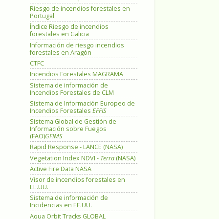
Riesgo de incendios forestales en
Portugal
Índice Riesgo de incendios
forestales en Galicia
Información de riesgo incendios
forestales en Aragón
CTFC
Incendios Forestales MAGRAMA
Sistema de información de
Incendios Forestales de CLM
Sistema de Información Europeo de
Incendios Forestales
EFFIS
Sistema Global de Gestión de
Información sobre Fuegos
(FAO)
GFIMS
Rapid Response - LANCE (NASA)
Vegetation Index NDVI -
Terra
(NASA)
Active Fire Data NASA
Visor de incendios forestales en
EE.UU.
Sistema de información de
Incidencias en EE.UU.
Aqua Orbit Tracks GLOBAL