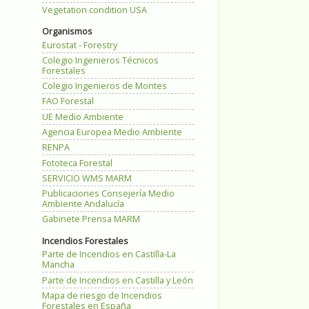
Vegetation condition USA
Organismos
Eurostat - Forestry
Colegio Ingenieros Técnicos
Forestales
Colegio Ingenieros de Montes
FAO Forestal
UE Medio Ambiente
Agencia Europea Medio Ambiente
RENPA
Fototeca Forestal
SERVICIO WMS MARM
Publicaciones Consejería Medio
Ambiente Andalucía
Gabinete Prensa MARM
Incendios Forestales
Parte de Incendios en Castilla-La
Mancha
Parte de Incendios en Castilla y León
Mapa de riesgo de Incendios
Forestales en España