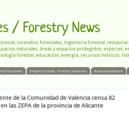
les / Forestry News
 forestal, incendios forestales, ingeniería forestal, restau
spacios naturales, áreas y espacios protegidos, especies, 
nología forestal, educación, energía, recursos hídricos, hid
mas Forestales
Empleo Forestal - Forestry Vacancies
Búsquedas/Search
ente de la Comunidad de Valencia censa 82
en las ZEPA de la provincia de Alicante