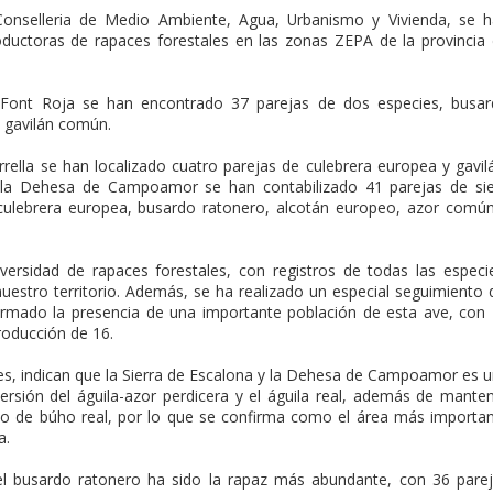
Conselleria de Medio Ambiente, Agua, Urbanismo y Vivienda, se 
oductoras de rapaces forestales en las zonas ZEPA de la provincia
a Font Roja se han encontrado 37 parejas de dos especies, busa
 gavilán común.
errella se han localizado cuatro parejas de culebrera europea y gavil
y la Dehesa de Campoamor se han contabilizado 41 parejas de si
, culebrera europea, busardo ratonero, alcotán europeo, azor comú
ersidad de rapaces forestales, con registros de todas las especi
uestro territorio. Además, se ha realizado un especial seguimiento 
irmado la presencia de una importante población de esta ave, con
roducción de 16.
res, indican que la Sierra de Escalona y la Dehesa de Campoamor es 
rsión del águila-azor perdicera y el águila real, además de mante
o de búho real, por lo que se confirma como el área más importa
a.
 el busardo ratonero ha sido la rapaz más abundante, con 36 pare