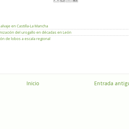
salvaje en Castilla-La Mancha
lonización del urogallo en décadas en León
ón de lobos a escala regional
Inicio
Entrada antig