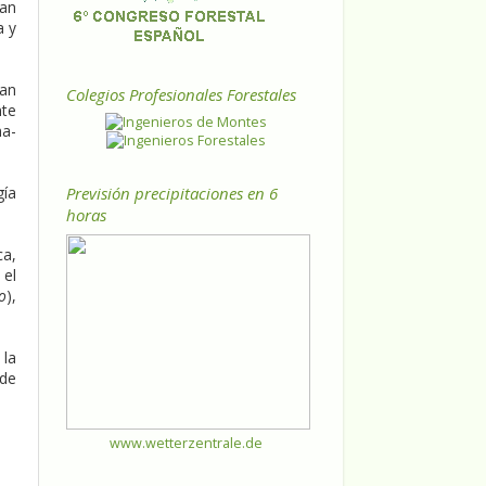
han
a y
han
Colegios Profesionales Forestales
nte
na-
Previsión precipitaciones en 6
gía
horas
ca,
 el
o
),
 la
 de
www.wetterzentrale.de