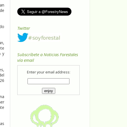
han
 de
rdo
Twitter
án,
ete
n y
Subscríbete a Noticias Forestales
vía email
es,
Enter your email address:
del
 26
una
ner
nte
jas