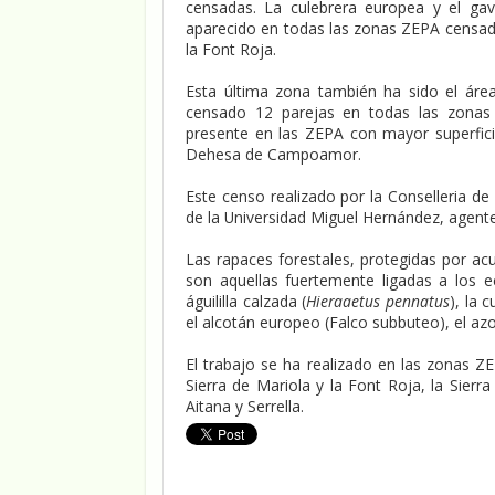
censadas. La culebrera europea y el ga
aparecido en todas las zonas ZEPA censada
la Font Roja.
Esta última zona también ha sido el ár
censado 12 parejas en todas las zonas 
presente en las ZEPA con mayor superficie
Dehesa de Campoamor.
Este censo realizado por la Conselleria d
de la Universidad Miguel Hernández, agen
Las rapaces forestales, protegidas por acu
son aquellas fuertemente ligadas a los 
águililla calzada (
Hieraaetus pennatus
), la 
el alcotán europeo (Falco subbuteo), el az
El trabajo se ha realizado en las zonas Z
Sierra de Mariola y la Font Roja, la Sier
Aitana y Serrella.