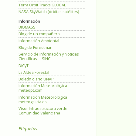
Terra Orbit Tracks GLOBAL
NASA SkyWatch (órbitas satélites)
Información
BIOMASS
Blog de un compañero
Información Ambiental
Blog de Forestman
Servicio de Información y Noticias
Científicas —SINC—
DiCyT
La Aldea Forestal
Boletín diario UNAP
Información Meteorológica
meteopt.com
Información Meteorológica
meteogalicia.es
Visor Infraestructura verde
Comunidad Valenciana
Etiquetas