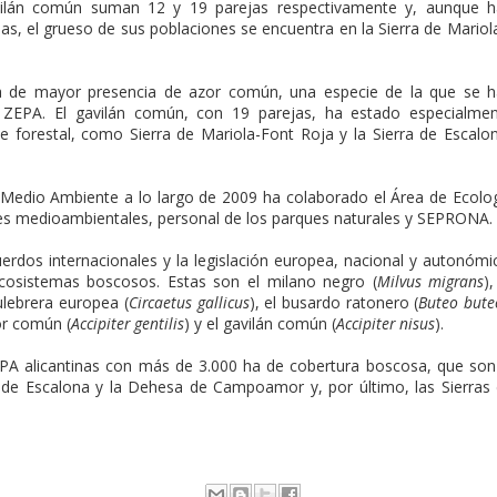
vilán común suman 12 y 19 parejas respectivamente y, aunque 
s, el grueso de sus poblaciones se encuentra en la Sierra de Mariol
ea de mayor presencia de azor común, una especie de la que se 
ZEPA. El gavilán común, con 19 parejas, ha estado especialme
 forestal, como Sierra de Mariola-Font Roja y la Sierra de Escalo
e Medio Ambiente a lo largo de 2009 ha colaborado el Área de Ecolo
tes medioambientales, personal de los parques naturales y SEPRONA.
erdos internacionales y la legislación europea, nacional y autonómi
ecosistemas boscosos. Estas son el milano negro (
Milvus migrans
),
culebrera europea (
Circaetus gallicus
), el busardo ratonero (
Buteo bute
or común (
Accipiter gentilis
) y el gavilán común (
Accipiter nisus
).
EPA alicantinas con más de 3.000 ha de cobertura boscosa, que son
ra de Escalona y la Dehesa de Campoamor y, por último, las Sierras