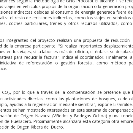
alcances según la metodología de GHG Procotol. El alcance 1 se refi
s viajes en vehículos propios de la organización o la generación pro
misiones indirectas debidas al consumo de energía generada fuera de
naliza el resto de emisiones indirectas, como los viajes en vehículos
es, coches particulares, trenes y otros recursos utilizados, como
los integrantes del proyecto realizan una propuesta de reducción.
d de la empresa participante. "Si realiza importantes desplazamient
s en los viajes; si la labor es más de oficina, el énfasis se desplaza
ativas para reducir la factura", indica el coordinador. Finalmente, a
niciativa de reforestación o gestión forestal, como método p
uce.
e CO
, por lo que a través de la compensación se pretende que 
2
en actividades directas, como las plantaciones de bosques, o de o
mplo, ayudas a la regeneración mediante siembra", expone Lizarralde.
ventos se han mostrado interesados en este sistema de compensaci
ación de Origen Navarra (Viñedos y Bodegas Ochoa) y una tonel
ción de Huellacero. Próximamente alcanzará esta categoría otra empr
ación de Origen Ribera del Duero.