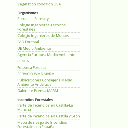
Vegetation condition USA
Organismos
Eurostat - Forestry
Colegio Ingenieros Técnicos
Forestales
Colegio Ingenieros de Montes
FAO Forestal
UE Medio Ambiente
Agencia Europea Medio Ambiente
RENPA
Fototeca Forestal
SERVICIO WMS MARM
Publicaciones Consejería Medio
Ambiente Andalucía
Gabinete Prensa MARM
Incendios Forestales
Parte de Incendios en Castilla-La
Mancha
Parte de Incendios en Castilla y León
Mapa de riesgo de Incendios
Forestales en España