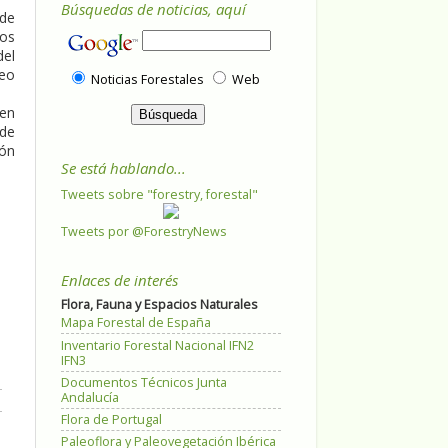
Búsquedas de noticias, aquí
de
mos
del
neo
Noticias Forestales
Web
 en
 de
ión
Se está hablando...
Tweets sobre "forestry, forestal"
Tweets por @ForestryNews
Enlaces de interés
Flora, Fauna y Espacios Naturales
Mapa Forestal de España
Inventario Forestal Nacional IFN2
IFN3
Documentos Técnicos Junta
Andalucía
Flora de Portugal
Paleoflora y Paleovegetación Ibérica