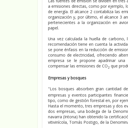
Las fuentes de emisión se dividen en tres 
a emisiones directas, como por ejemplo, lo
de energía. El alcance 2 contabiliza las e
organización y, por último, el alcance 3 a
pertenecientes a la organización en avion
papel.
Una vez calculada la huella de carbono, 
recomendación tiene en cuenta la activida
se pone énfasis en la reducción de emisione
consumo de electricidad, ofreciendo altern
empresa se le propone apadrinar una i
compensar las emisiones de CO
que prod
2
Empresas y bosques
"Los bosques absorben gran cantidad d
empresas y eventos participantes financi
tipo, como de gestión forestal en, por eje
Hasta el momento, tres empresas y dos e
dos empresas, una bodega de la Denomin
navarra (Intona) han obtenido la certifica
vitivinícola, Tomás Postigo, de la Denomin