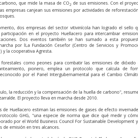
e carbono, que mide la masa de CO
de sus emisiones. Con el proye
2
las empresas canjean sus emisiones por actividades de reforestació
bosques.
mento, dos empresas del sector vitivinícola han logrado el sello 
 participación en el proyecto Huellacero para intercambiar emisio
staciones. Dos eventos también se han sumado a esta propuest
archa por lLa Fundación Cesefor (Centro de Servicios y Promoc
n) y la cooperativa Agresta.
sos forestales como peones para combatir las emisiones de dióxido
anteamiento, pionero, emplea un protocolo que calcula de for
econocido por el Panel Intergubernamental para el Cambio Climát
lculo, la reducción y la compensación de la huella de carbono", resum
zarralde. El proyecto lleva en marcha desde 2010.
les de Huellacero estiman las emisiones de gases de efecto invernad
 el protocolo GHG, "una especie de norma que dice qué medir y cóm
laborado por el World Business Council For Sustainable Development y
es de emisión en tres alcances.