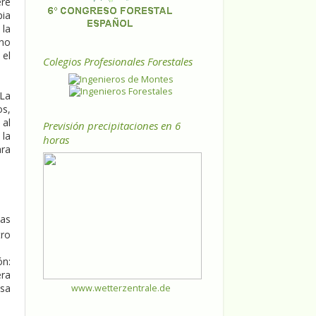
ere
pia
 la
 no
 el
Colegios Profesionales Forestales
 La
os,
 al
Previsión precipitaciones en 6
 la
horas
ara
las
tro
ón:
era
esa
www.wetterzentrale.de