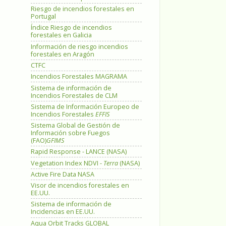
Riesgo de incendios forestales en
Portugal
Índice Riesgo de incendios
forestales en Galicia
Información de riesgo incendios
forestales en Aragón
CTFC
Incendios Forestales MAGRAMA
Sistema de información de
Incendios Forestales de CLM
Sistema de Información Europeo de
Incendios Forestales
EFFIS
Sistema Global de Gestión de
Información sobre Fuegos
(FAO)
GFIMS
Rapid Response - LANCE (NASA)
Vegetation Index NDVI -
Terra
(NASA)
Active Fire Data NASA
Visor de incendios forestales en
EE.UU.
Sistema de información de
Incidencias en EE.UU.
Aqua Orbit Tracks GLOBAL