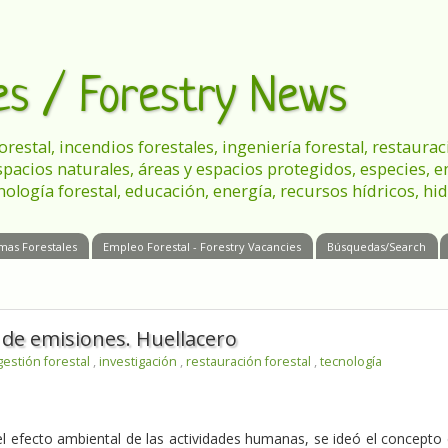
les / Forestry News
 forestal, incendios forestales, ingeniería forestal, restau
spacios naturales, áreas y espacios protegidos, especies, 
nología forestal, educación, energía, recursos hídricos, hid
mas Forestales
Empleo Forestal - Forestry Vacancies
Búsquedas/Search
de emisiones. Huellacero
gestión forestal
,
investigación
,
restauración forestal
,
tecnología
l efecto ambiental de las actividades humanas, se ideó el concepto