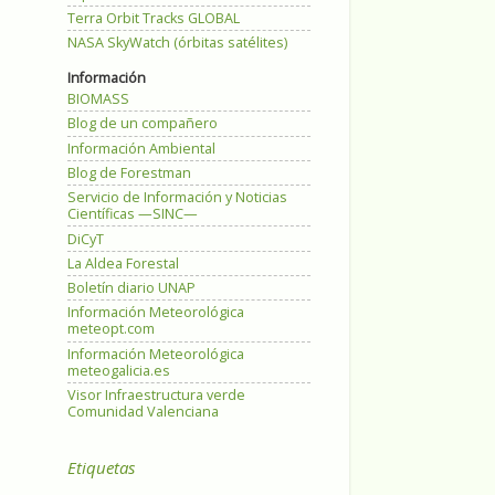
Terra Orbit Tracks GLOBAL
NASA SkyWatch (órbitas satélites)
Información
BIOMASS
Blog de un compañero
Información Ambiental
Blog de Forestman
Servicio de Información y Noticias
Científicas —SINC—
DiCyT
La Aldea Forestal
Boletín diario UNAP
Información Meteorológica
meteopt.com
Información Meteorológica
meteogalicia.es
Visor Infraestructura verde
Comunidad Valenciana
Etiquetas