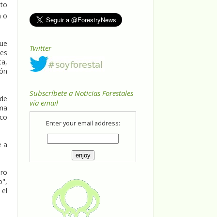
cto
n o
que
Twitter
nes
a,
ión
Subscríbete a Noticias Forestales
 de
vía email
ma
ico
Enter your email address:
e a
ero
o",
 el