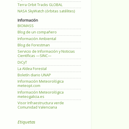
Terra Orbit Tracks GLOBAL
NASA SkyWatch (órbitas satélites)
Información
BIOMASS
Blog de un compañero
Información Ambiental
Blog de Forestman
Servicio de Información y Noticias
Científicas —SINC—
DiCyT
La Aldea Forestal
Boletín diario UNAP
Información Meteorológica
meteopt.com
Información Meteorológica
meteogalicia.es
Visor Infraestructura verde
Comunidad Valenciana
Etiquetas