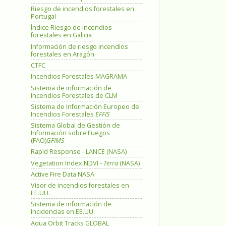
Riesgo de incendios forestales en
Portugal
Índice Riesgo de incendios
forestales en Galicia
Información de riesgo incendios
forestales en Aragón
CTFC
Incendios Forestales MAGRAMA
Sistema de información de
Incendios Forestales de CLM
Sistema de Información Europeo de
Incendios Forestales
EFFIS
Sistema Global de Gestión de
Información sobre Fuegos
(FAO)
GFIMS
Rapid Response - LANCE (NASA)
Vegetation Index NDVI -
Terra
(NASA)
Active Fire Data NASA
Visor de incendios forestales en
EE.UU.
Sistema de información de
Incidencias en EE.UU.
Aqua Orbit Tracks GLOBAL