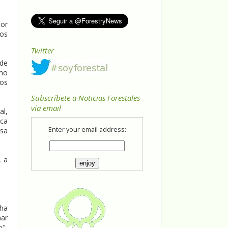
tor
ios
Twitter
 de
smo
sos
Subscríbete a Noticias Forestales
vía email
al,
ica
Enter your email address:
asa
, a
ha
har
o".