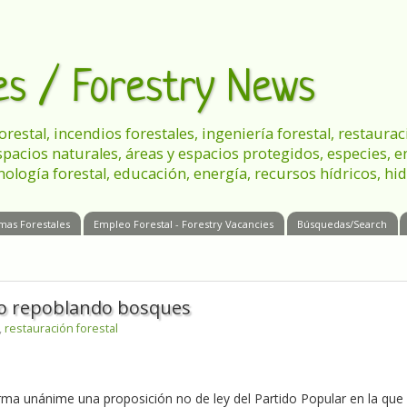
les / Forestry News
 forestal, incendios forestales, ingeniería forestal, restau
spacios naturales, áreas y espacios protegidos, especies, 
nología forestal, educación, energía, recursos hídricos, hid
mas Forestales
Empleo Forestal - Forestry Vacancies
Búsquedas/Search
eo repoblando bosques
,
restauración forestal
rma unánime una proposición no de ley del Partido Popular en la que