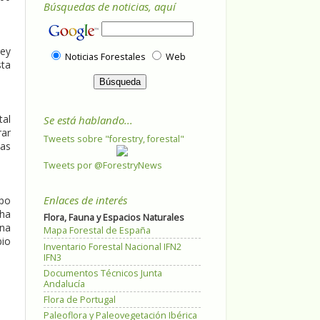
Búsquedas de noticias, aquí
Ley
Noticias Forestales
Web
sta
tal
Se está hablando...
rar
Tweets sobre "forestry, forestal"
ias
Tweets por @ForestryNews
Enlaces de interés
po
 ha
Flora, Fauna y Espacios Naturales
una
Mapa Forestal de España
bio
Inventario Forestal Nacional IFN2
IFN3
Documentos Técnicos Junta
Andalucía
Flora de Portugal
Paleoflora y Paleovegetación Ibérica