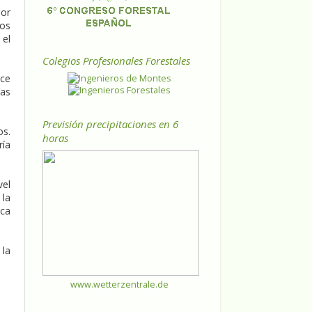
dor
ios
 el
Colegios Profesionales Forestales
oce
ías
Previsión precipitaciones en 6
os.
horas
ía
vel
 la
ica
 la
www.wetterzentrale.de