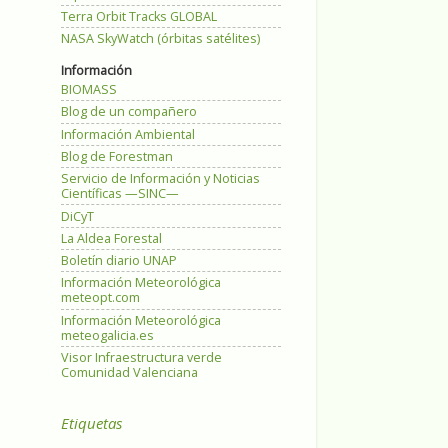
Terra Orbit Tracks GLOBAL
NASA SkyWatch (órbitas satélites)
Información
BIOMASS
Blog de un compañero
Información Ambiental
Blog de Forestman
Servicio de Información y Noticias
Científicas —SINC—
DiCyT
La Aldea Forestal
Boletín diario UNAP
Información Meteorológica
meteopt.com
Información Meteorológica
meteogalicia.es
Visor Infraestructura verde
Comunidad Valenciana
Etiquetas