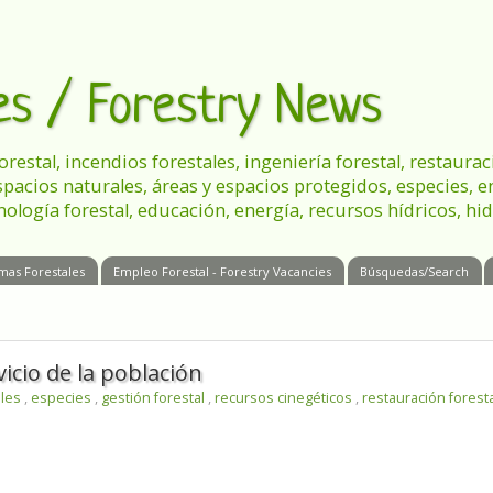
les / Forestry News
 forestal, incendios forestales, ingeniería forestal, restau
spacios naturales, áreas y espacios protegidos, especies, 
nología forestal, educación, energía, recursos hídricos, hid
mas Forestales
Empleo Forestal - Forestry Vacancies
Búsquedas/Search
icio de la población
ales
,
especies
,
gestión forestal
,
recursos cinegéticos
,
restauración forest