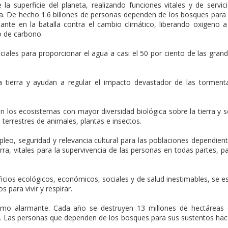
a superficie del planeta, realizando funciones vitales y de servic
ra. De hecho 1.6 billones de personas dependen de los bosques para
tante en la batalla contra el cambio climático, liberando oxigeno a
 de carbono.
iales para proporcionar el agua a casi el 50 por ciento de las gran
la tierra y ayudan a regular el impacto devastador de las torment
n los ecosistemas con mayor diversidad biológica sobre la tierra y 
terrestres de animales, plantas e insectos.
eo, seguridad y relevancia cultural para las poblaciones dependien
rra, vitales para la supervivencia de las personas en todas partes, p
cios ecológicos, económicos, sociales y de salud inestimables, se e
para vivir y respirar.
itmo alarmante. Cada año se destruyen 13 millones de hectáreas
l. Las personas que dependen de los bosques para sus sustentos ha