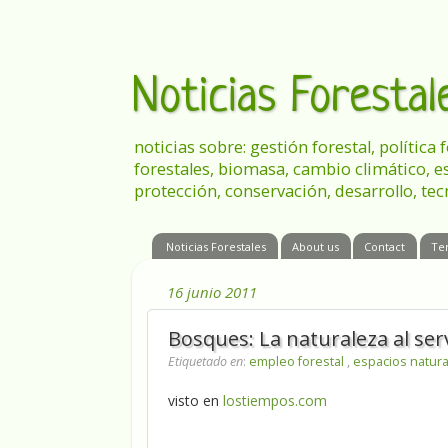
Noticias Foresta
noticias sobre: gestión forestal, política
forestales, biomasa, cambio climático, e
protección, conservación, desarrollo, tec
Noticias Forestales
About us
Contact
Te
16 junio 2011
Bosques: La naturaleza al serv
Etiquetado en
:
empleo forestal
,
espacios natur
visto en
lostiempos.com