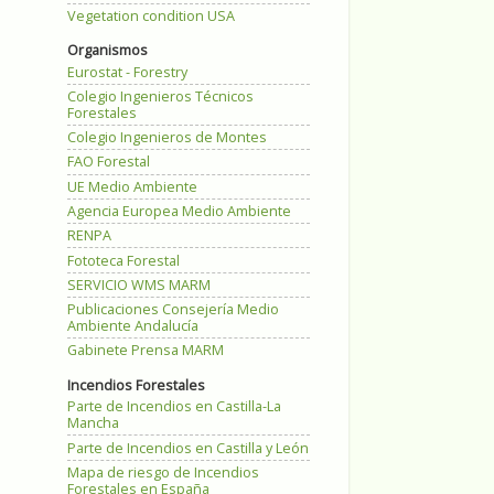
Vegetation condition USA
Organismos
Eurostat - Forestry
Colegio Ingenieros Técnicos
Forestales
Colegio Ingenieros de Montes
FAO Forestal
UE Medio Ambiente
Agencia Europea Medio Ambiente
RENPA
Fototeca Forestal
SERVICIO WMS MARM
Publicaciones Consejería Medio
Ambiente Andalucía
Gabinete Prensa MARM
Incendios Forestales
Parte de Incendios en Castilla-La
Mancha
Parte de Incendios en Castilla y León
Mapa de riesgo de Incendios
Forestales en España