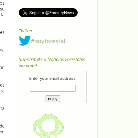
ios
 su
 la
Twitter
des
as,
Subscríbete a Noticias Forestales
vía email
son
Enter your email address:
tes
ara
stá
 de
cen