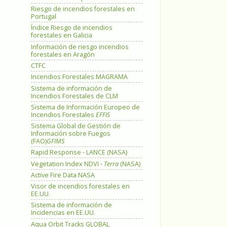
Riesgo de incendios forestales en
Portugal
Índice Riesgo de incendios
forestales en Galicia
Información de riesgo incendios
forestales en Aragón
CTFC
Incendios Forestales MAGRAMA
Sistema de información de
Incendios Forestales de CLM
Sistema de Información Europeo de
Incendios Forestales
EFFIS
Sistema Global de Gestión de
Información sobre Fuegos
(FAO)
GFIMS
Rapid Response - LANCE (NASA)
Vegetation Index NDVI -
Terra
(NASA)
Active Fire Data NASA
Visor de incendios forestales en
EE.UU.
Sistema de información de
Incidencias en EE.UU.
Aqua Orbit Tracks GLOBAL