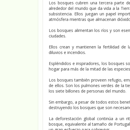
Los bosques cubren una tercera parte de l
alrededor del mundo que da vida a la Tier
subsistencia. Ellos juegan un papel impor
atmósfera mientras que almacenan dióxido
Los bosques alimentan los ríos y son esenc
ciudades.
Ellos crean y mantienen la fertilidad de 
diluvios e incendios.
Espléndidos e inspiradores, los bosques so
hogar para más de la mitad de las especies 
Los bosques también proveen refugio, empl
de ellos. Son los pulmones verdes de la tie
los siete billones de personas del mundo.
Sin embargo, a pesar de todos estos benefi
destruyendo los bosques que son necesarios 
La deforestación global continúa a un r
bosque, equivalente al tamaño de Portuga
un gran esfuerzo para sobrevivir.