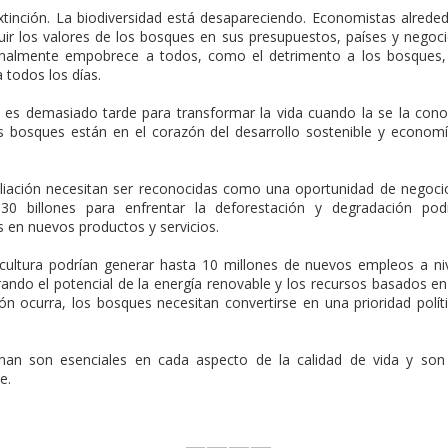
tinción. La biodiversidad está desapareciendo. Economistas alrede
ir los valores de los bosques en sus presupuestos, países y negoc
inalmente empobrece a todos, como el detrimento a los bosques,
 todos los días.
o es demasiado tarde para transformar la vida cuando la se la con
s bosques están en el corazón del desarrollo sostenible y econom
liación necesitan ser reconocidas como una oportunidad de negoci
 billones para enfrentar la deforestación y degradación podr
s en nuevos productos y servicios.
icultura podrían generar hasta 10 millones de nuevos empleos a ni
ando el potencial de la energía renovable y los recursos basados en
ón ocurra, los bosques necesitan convertirse en una prioridad polít
nan son esenciales en cada aspecto de la calidad de vida y son
e.