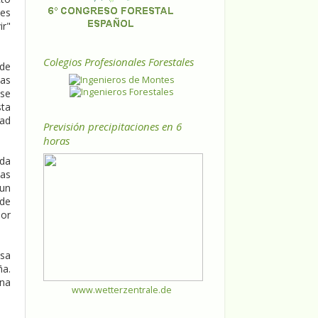
ies
ir"
Colegios Profesionales Forestales
 de
eas
se
sta
dad
Previsión precipitaciones en 6
horas
ida
nas
 un
 de
jor
asa
ña.
una
www.wetterzentrale.de