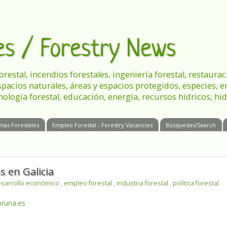
les / Forestry News
 forestal, incendios forestales, ingeniería forestal, restau
spacios naturales, áreas y espacios protegidos, especies, 
nología forestal, educación, energía, recursos hídricos, hid
mas Forestales
Empleo Forestal - Forestry Vacancies
Búsquedas/Search
s en Galicia
sarrollo económico
,
empleo forestal
,
industria forestal
,
política forestal
oruna.es