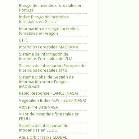
Riesgo de incendios forestales en
Portugal
Índice Riesgo de incendios
forestales en Galicia
Información de riesgo incendios
forestales en Aragón
CTFC
Incendios Forestales MAGRAMA
Sistema de información de
Incendios Forestales de CLM
Sistema de Información Europeo de
Incendios Forestales
EFFIS
Sistema Global de Gestión de
Información sobre Fuegos
(FAO)
GFIMS
Rapid Response - LANCE (NASA)
Vegetation Index NDVI -
Terra
(NASA)
Active Fire Data NASA
Visor de incendios forestales en
EE.UU.
Sistema de información de
Incidencias en EE.UU.
Aqua Orbit Tracks GLOBAL