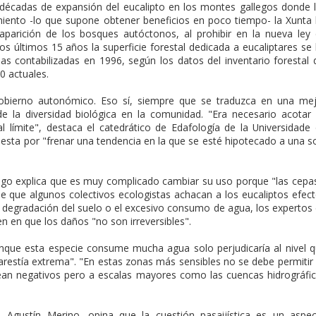
das de expansión del eucalipto en los montes gallegos donde 
miento -lo que supone obtener beneficios en poco tiempo- la Xunta
saparición de los bosques autóctonos, al prohibir en la nueva ley
s últimos 15 años la superficie forestal dedicada a eucaliptares se
as contabilizadas en 1996, según los datos del inventario forestal 
0 actuales.
 Gobierno autonómico. Eso sí, siempre que se traduzca en una me
 de la diversidad biológica en la comunidad. "Era necesario acotar
l límite", destaca el catedrático de Edafología de la Universidade
uesta por "frenar una tendencia en la que se esté hipotecado a una s
ogo explica que es muy complicado cambiar su uso porque "las cepa
de que algunos colectivos ecologistas achacan a los eucaliptos efec
degradación del suelo o el excesivo consumo de agua, los expertos
en en que los daños "no son irreversibles".
nque esta especie consume mucha agua solo perjudicaría al nivel 
arestía extrema". "En estas zonas más sensibles no se debe permitir
ean negativos pero a escalas mayores como las cuencas hidrográfi
, Agustín Merino, opina que la cuestión pasaijística es un aspe