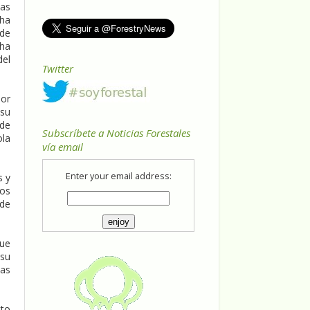
las
 ha
 de
 ha
del
Twitter
jor
 su
 de
Subscríbete a Noticias Forestales
ola
vía email
Enter your email address:
s y
tos
 de
que
 su
cas
cto