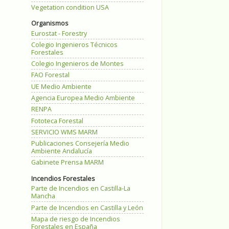
Vegetation condition USA
Organismos
Eurostat - Forestry
Colegio Ingenieros Técnicos
Forestales
Colegio Ingenieros de Montes
FAO Forestal
UE Medio Ambiente
Agencia Europea Medio Ambiente
RENPA
Fototeca Forestal
SERVICIO WMS MARM
Publicaciones Consejería Medio
Ambiente Andalucía
Gabinete Prensa MARM
Incendios Forestales
Parte de Incendios en Castilla-La
Mancha
Parte de Incendios en Castilla y León
Mapa de riesgo de Incendios
Forestales en España