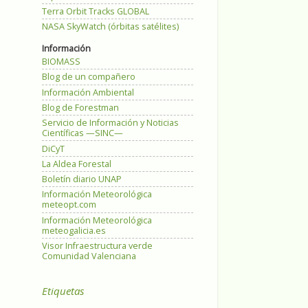
Terra Orbit Tracks GLOBAL
NASA SkyWatch (órbitas satélites)
Información
BIOMASS
Blog de un compañero
Información Ambiental
Blog de Forestman
Servicio de Información y Noticias
Científicas —SINC—
DiCyT
La Aldea Forestal
Boletín diario UNAP
Información Meteorológica
meteopt.com
Información Meteorológica
meteogalicia.es
Visor Infraestructura verde
Comunidad Valenciana
Etiquetas