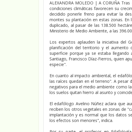
ALEXANDRA MOLEDO | A CORUÑA Tras déca
condiciones climáticas favorecen su creci
decidido ponerle freno para evitar la de
montes su plantación en estas zonas. En lo
duplicado, al pasar de las 138.500 hectáre
Ministerio de Medio Ambiente, a las 396.00
Los expertos aplauden la iniciativa del
planificación del territorio y el aumento
superficie porque ya se estaba llegando a
Santiago, Francisco Díaz-Fierros, quien ap
especie".
En cuanto al impacto ambiental, el edafól
las raíces quedan en el terreno". A pesar 
negativos para el medio ambiente como la 
los suelos quitan hierro al asunto y coincid
El edafólogo Avelino Núñez aclara que au
reciben los otros vegetales en zonas de "c
implantación y es normal que los datos s
los efectos son menores", indica.
Por su parte, el profesor en Edafología