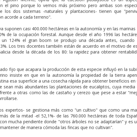
con el pino porque lo vemos más próximo pero ambas son espec
los dos sistemas -naturales y plantaciones- tienen que "perviv
ón acorde a cada terreno".
s ya suponen casi 400.000 hectáreas en la autonomía y en las marinas
0% de la ocupación forestal. Aunque desde el año 1996 las hectár
en un 124% el gran boom se produjo una década antes, cuando 
53%. Los tres docentes también están de acuerdo en el motivo de e
alicia desde la década de los 80: la rapidez para obtener rentabili
ado fijo que acapara la producción de esta especie influyó en la sub
rino insiste en que en la autonomía la propiedad de la tierra ape
destina esa superficie a una cosecha rápida para obtener beneficios en
ue sean más abundantes las plantaciones de eucaliptos, cuya media
 frente a otras como las de castaño y cerezo que pese a estar "me
rollarse.
los expertos- se gestiona más como "un cultivo" que como una m
 más de la mitad -el 52,1%- de las 760.000 hectáreas de toda Espa
 con mucha pendiente donde "otros árboles no se adaptarían" y es 
 "mantener de manera cómoda las fincas que no cultivan".