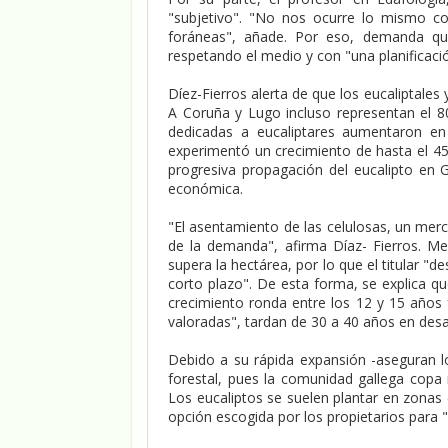
"subjetivo". "No nos ocurre lo mismo 
foráneas", añade. Por eso, demanda que 
respetando el medio y con "una planificaci
Díez-Fierros alerta de que los eucaliptale
A Coruña y Lugo incluso representan el 8
dedicadas a eucaliptares aumentaron 
experimentó un crecimiento de hasta el 4
progresiva propagación del eucalipto en G
económica.
"El asentamiento de las celulosas, un merc
de la demanda", afirma Díaz- Fierros. Me
supera la hectárea, por lo que el titular "
corto plazo". De esta forma, se explica q
crecimiento ronda entre los 12 y 15 años
valoradas", tardan de 30 a 40 años en desar
Debido a su rápida expansión -aseguran 
forestal, pues la comunidad gallega copa
Los eucaliptos se suelen plantar en zonas
opción escogida por los propietarios para