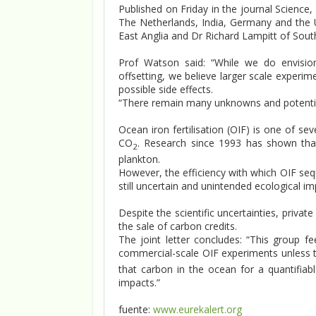
Published on Friday in the journal Science,
The Netherlands, India, Germany and the 
East Anglia and Dr Richard Lampitt of Sou
Prof Watson said: “While we do envision 
offsetting, we believe larger scale experi
possible side effects.
“There remain many unknowns and potentia
Ocean iron fertilisation (OIF) is one of s
CO
. Research since 1993 has shown that
2
plankton.
However, the efficiency with which OIF seq
still uncertain and unintended ecological im
Despite the scientific uncertainties, privat
the sale of carbon credits.
The joint letter concludes: “This group fe
commercial-scale OIF experiments unless t
that carbon in the ocean for a quantifia
impacts.”
fuente:
www.eurekalert.org