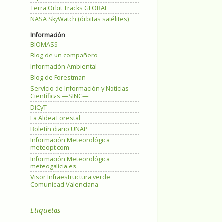
Terra Orbit Tracks GLOBAL
NASA SkyWatch (órbitas satélites)
Información
BIOMASS
Blog de un compañero
Información Ambiental
Blog de Forestman
Servicio de Información y Noticias
Científicas —SINC—
DiCyT
La Aldea Forestal
Boletín diario UNAP
Información Meteorológica
meteopt.com
Información Meteorológica
meteogalicia.es
Visor Infraestructura verde
Comunidad Valenciana
Etiquetas