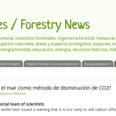
les / Forestry News
 forestal, incendios forestales, ingeniería forestal, restau
spacios naturales, áreas y espacios protegidos, especies, 
nología forestal, educación, energía, recursos hídricos, hid
mas Forestales
Empleo Forestal - Forestry Vacancies
Búsquedas/Search
 en el mar como método de disminución de CO2?
recursos hídricos
onal team of scientists
world have issued a warning that it is too early to sell carbon offs