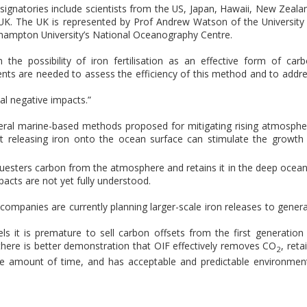
 signatories include scientists from the US, Japan, Hawaii, New Zeala
UK. The UK is represented by Prof Andrew Watson of the University
thampton University’s National Oceanography Centre.
the possibility of iron fertilisation as an effective form of car
ments are needed to assess the efficiency of this method and to addr
l negative impacts.”
everal marine-based methods proposed for mitigating rising atmosphe
 releasing iron onto the ocean surface can stimulate the growth
uesters carbon from the atmosphere and retains it in the deep ocean
pacts are not yet fully understood.
e companies are currently planning larger-scale iron releases to gener
els it is premature to sell carbon offsets from the first generation
here is better demonstration that OIF effectively removes CO
, reta
2
ble amount of time, and has acceptable and predictable environmen