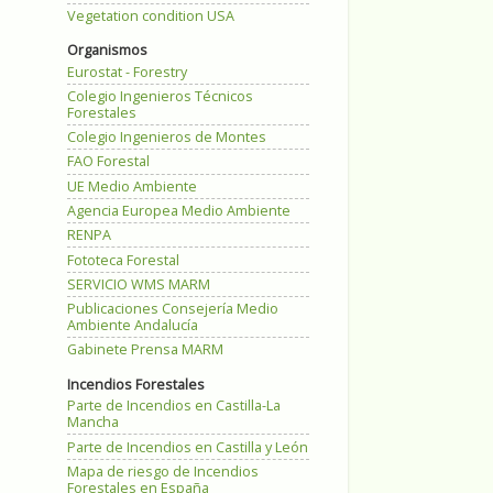
Vegetation condition USA
Organismos
Eurostat - Forestry
Colegio Ingenieros Técnicos
Forestales
Colegio Ingenieros de Montes
FAO Forestal
UE Medio Ambiente
Agencia Europea Medio Ambiente
RENPA
Fototeca Forestal
SERVICIO WMS MARM
Publicaciones Consejería Medio
Ambiente Andalucía
Gabinete Prensa MARM
Incendios Forestales
Parte de Incendios en Castilla-La
Mancha
Parte de Incendios en Castilla y León
Mapa de riesgo de Incendios
Forestales en España