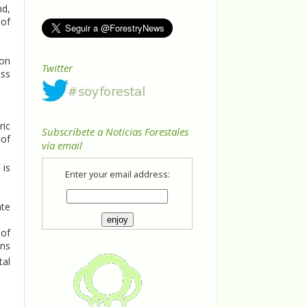
nd,
 of
bon
Twitter
ess
ric
Subscríbete a Noticias Forestales
 of
vía email
 is
Enter your email address:
ate
 of
ins
tal