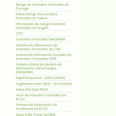
Riesgo de incendios forestales en
Portugal
Índice Riesgo de incendios
forestales en Galicia
Información de riesgo incendios
forestales en Aragón
CTFC
Incendios Forestales MAGRAMA
Sistema de información de
Incendios Forestales de CLM
Sistema de Información Europeo de
Incendios Forestales
EFFIS
Sistema Global de Gestión de
Información sobre Fuegos
(FAO)
GFIMS
Rapid Response - LANCE (NASA)
Vegetation Index NDVI -
Terra
(NASA)
Active Fire Data NASA
Visor de incendios forestales en
EE.UU.
Sistema de información de
Incidencias en EE.UU.
Aqua Orbit Tracks GLOBAL