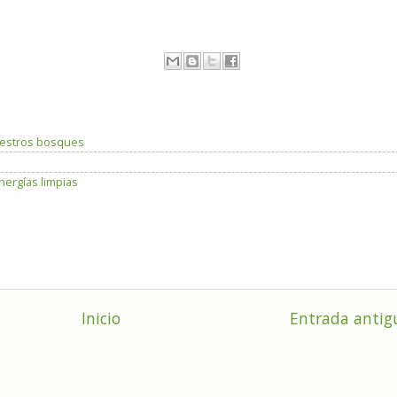
uestros bosques
nergías limpias
Inicio
Entrada antig