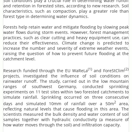
Soil conditions play a crucial role in determining water runoff
and retention in forested sites, according to new research. Soil
characteristics, such as compaction, play a greater role than
forest type in determining water dynamics.
Forests help retain water and mitigate flooding by slowing peak
water flows during storm events. However, forest management
practices, such as clear cutting and heavy equipment use, can
reduce their effectiveness. Climate change is predicted to
increase the number and severity of extreme weather events,
raising the question of how to prevent future flooding at the
catchment level.
(1)
(2)
Research funded through the EU WaReLa
and ForeStClim
projects, investigated the influence of soil conditions on
rainwater runoff. The study, carried out in the low mountain
ranges of southwest Germany, conducted sprinkling
experiments on 11 test sites within two forested catchments to
simulate rainfall. Sprinkling occurred on three consecutive
2
days and simulated 10mm of rainfall over a 50m
area,
reflecting natural levels that cause flooding in this area. The
scientists measured the bulk density and water content of soil
samples together with hydraulic conductivity (a measure of
how water moves through the soil) and infiltration capacity.