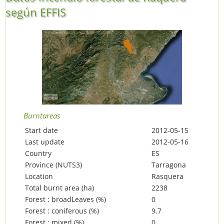
según EFFIS
Burntareas
Start date
2012-05-15
Last update
2012-05-16
Country
ES
Province (NUTS3)
Tarragona
Location
Rasquera
Total burnt area (ha)
2238
Forest : broadLeaves (%)
0
Forest : coniferous (%)
9.7
Forest : mixed (%)
0