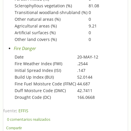
Sclerophyllous vegetation (%)
81.08
Transitional woodland-shrubland (%)
0
Other natural areas (%)
0
Agricultural areas (%)
9.21
Artificial surfaces (%)
0
Other land covers (%)
0
Fire Danger
Date
20-MAY-12
Fire Weather Index (FWI)
.2544
Initial Spread Index (ISI)
.147
Build Up Index (BUI)
52.0144
Fine Fuel Moisture Code (FFMC)
44.687
Duff Moisture Code (DMC)
42.7411
Drought Code (DC)
166.0668
fuente
:
EFFIS
0 comentarios realizados
Compartir