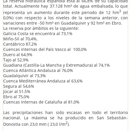
La reserva hidráulica española está al 66,8% de su capacidad
total. Actualmente hay 37.128 hm³ de agua embalsada, lo que
3
representa un aumento durante este periodo de 12 hm
(el
0,0%) con respecto a los niveles de la semana anterior, con
variaciones entre -50 hm³ en Guadalquivir y 92 hm³ en Ebro.
La reserva por ámbitos es la siguiente:
Galicia Costa se encuentra al 73,1%
Miño-Sil al 70,4%,
Cantábrico 87,2%
Cuencas internas del País Vasco al 100,0%
Duero al 64,9%
Tajo al 52,9%
Guadiana (Castilla-La Mancha y Extremadura) al 74,1%
Cuenca Atlántica Andaluza al 76,0%
Guadalquivir al 73,3%
Cuenca Mediterránea Andaluza al 63,6%
Segura al 54,6%
Júcar al 51,5%
Ebro al 75,0%
Cuencas internas de Cataluña al 81,0%
Las precipitaciones han sido escasas en todo el territorio
nacional. La máxima se ha producido en San Sebastián-
2
Donostia con 23,0 mm ( 23,0 l/m
).