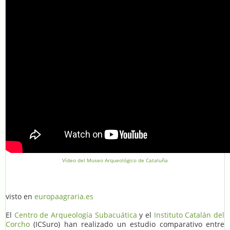
Vídeo del Museo Arqueológico de Cataluña
visto en
europaagraria.es
El
Centro de Arqueología Subacuática
y el
Instituto Catalán del
Corcho
(ICSuro) han realizado un estudio comparativo entre