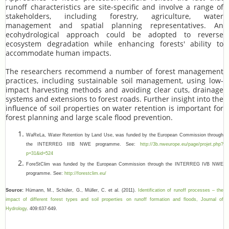
runoff characteristics are site-specific and involve a range of
stakeholders, including forestry, agriculture, water
management and spatial planning representatives. An
ecohydrological approach could be adopted to reverse
ecosystem degradation while enhancing forests' ability to
accommodate human impacts.
The researchers recommend a number of forest management
practices, including sustainable soil management, using low-
impact harvesting methods and avoiding clear cuts, drainage
systems and extensions to forest roads. Further insight into the
influence of soil properties on water retention is important for
forest planning and large scale flood prevention.
WaReLa, Water Retention by Land Use, was funded by the European Commission through
the INTERREG IIIB NWE programme. See:
http://3b.nweurope.eu/page/
projet.php?
p=31&id=524
ForeStClim was funded by the European Commission through the INTERREG IVB NWE
programme. See:
http://forestclim.eu/
Source:
Hümann, M., Schüler, G., Müller, C. et al. (2011).
Identification of runoff processes – the
impact of different forest types and soil properties on runoff formation and floods, Journal of
Hydrology
. 409:637-649.