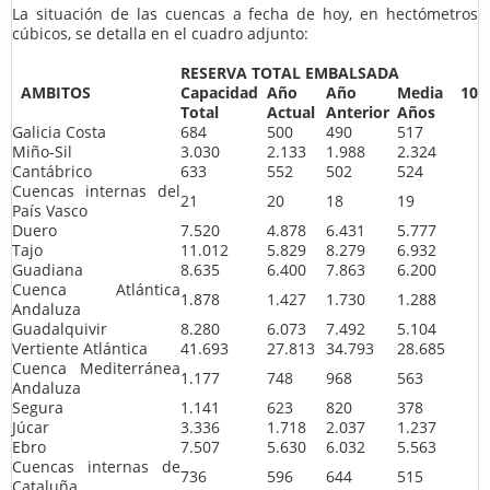
La situación de las cuencas a fecha de hoy, en hectómetros
cúbicos, se detalla en el cuadro adjunto:
RESERVA TOTAL EMBALSADA
AMBITOS
Capacidad
Año
Año
Media 10
Total
Actual
Anterior
Años
Galicia Costa
684
500
490
517
Miño-Sil
3.030
2.133
1.988
2.324
Cantábrico
633
552
502
524
Cuencas internas del
21
20
18
19
País Vasco
Duero
7.520
4.878
6.431
5.777
Tajo
11.012
5.829
8.279
6.932
Guadiana
8.635
6.400
7.863
6.200
Cuenca Atlántica
1.878
1.427
1.730
1.288
Andaluza
Guadalquivir
8.280
6.073
7.492
5.104
Vertiente Atlántica
41.693
27.813
34.793
28.685
Cuenca Mediterránea
1.177
748
968
563
Andaluza
Segura
1.141
623
820
378
Júcar
3.336
1.718
2.037
1.237
Ebro
7.507
5.630
6.032
5.563
Cuencas internas de
736
596
644
515
Cataluña