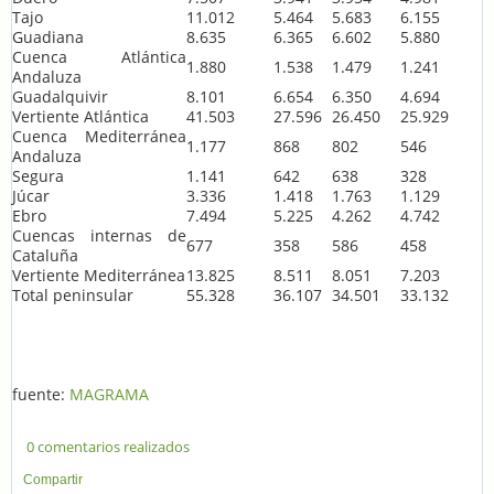
Tajo
11.012
5.464
5.683
6.155
Guadiana
8.635
6.365
6.602
5.880
Cuenca Atlántica
1.880
1.538
1.479
1.241
Andaluza
Guadalquivir
8.101
6.654
6.350
4.694
Vertiente Atlántica
41.503
27.596
26.450
25.929
Cuenca Mediterránea
1.177
868
802
546
Andaluza
Segura
1.141
642
638
328
Júcar
3.336
1.418
1.763
1.129
Ebro
7.494
5.225
4.262
4.742
Cuencas internas de
677
358
586
458
Cataluña
Vertiente Mediterránea
13.825
8.511
8.051
7.203
Total peninsular
55.328
36.107
34.501
33.132
fuente:
MAGRAMA
0 comentarios realizados
Compartir