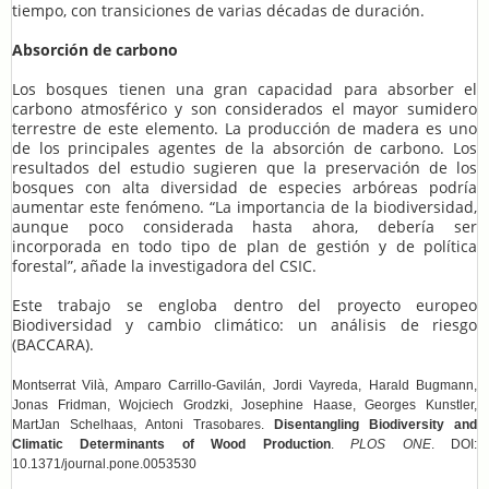
tiempo, con transiciones de varias décadas de duración.
Absorción de carbono
Los bosques tienen una gran capacidad para absorber el
carbono atmosférico y son considerados el mayor sumidero
terrestre de este elemento. La producción de madera es uno
de los principales agentes de la absorción de carbono. Los
resultados del estudio sugieren que la preservación de los
bosques con alta diversidad de especies arbóreas podría
aumentar este fenómeno. “La importancia de la biodiversidad,
aunque poco considerada hasta ahora, debería ser
incorporada en todo tipo de plan de gestión y de política
forestal”, añade la investigadora del CSIC.
Este trabajo se engloba dentro del proyecto europeo
Biodiversidad y cambio climático: un análisis de riesgo
(BACCARA).
Montserrat Vilà, Amparo Carrillo-Gavilán, Jordi Vayreda, Harald Bugmann,
Jonas Fridman, Wojciech Grodzki, Josephine Haase, Georges Kunstler,
MartJan Schelhaas, Antoni Trasobares.
Disentangling Biodiversity and
Climatic Determinants of Wood Production
.
PLOS ONE
. DOI:
10.1371/journal.pone.0053530