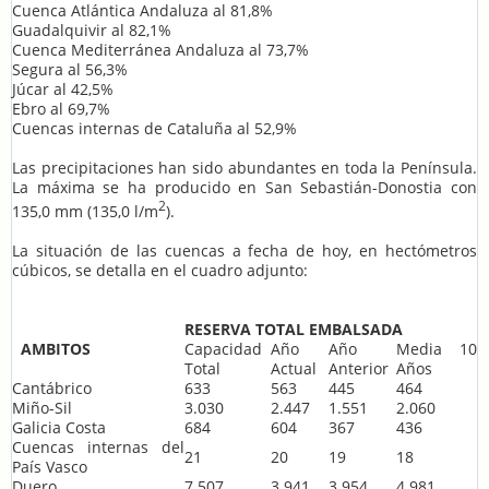
Cuenca Atlántica Andaluza al 81,8%
Guadalquivir al 82,1%
Cuenca Mediterránea Andaluza al 73,7%
Segura al 56,3%
Júcar al 42,5%
Ebro al 69,7%
Cuencas internas de Cataluña al 52,9%
Las precipitaciones han sido abundantes en toda la Península.
La máxima se ha producido en San Sebastián-Donostia con
2
135,0 mm (135,0 l/m
).
La situación de las cuencas a fecha de hoy, en hectómetros
cúbicos, se detalla en el cuadro adjunto:
RESERVA TOTAL EMBALSADA
AMBITOS
Capacidad
Año
Año
Media 10
Total
Actual
Anterior
Años
Cantábrico
633
563
445
464
Miño-Sil
3.030
2.447
1.551
2.060
Galicia Costa
684
604
367
436
Cuencas internas del
21
20
19
18
País Vasco
Duero
7.507
3.941
3.954
4.981