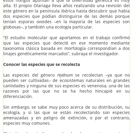
estos hongos apuntan a que la diversidad genética es muy
alta. El propio Olariaga lleva años realizando una revisión del
este género en la península ibérica hasta descubrir que había
dos especies que podían distinguirse de las demás porque
tenían esporas ovoides –en la mayoría de las especies son
globosas–, y también una ecología particular.
“El estudio molecular que aportamos en el trabajo confirmó
que las especies que detecté en ese momento mediante
taxonomía clásica basada en morfología correspondían a dos
linajes genéticamente marcados”, subraya el investigador.
Conocer las especies que se recolecta
Las especies del género
Hydnum
se recolectan –ya que no
pueden ser cultivadas– de ecosistemas naturales en grandes
cantidades y ninguna de sus especies es venenosa, una de las
razones por las que no se ha hecho hincapié en su
diferenciación.
Sin embargo, se sabe muy poco acerca de su distribución, su
ecología, y si las que se están recolectando son especies
amenazadas y en peligro de extinción, o por el contrario,
especies muy comunes.