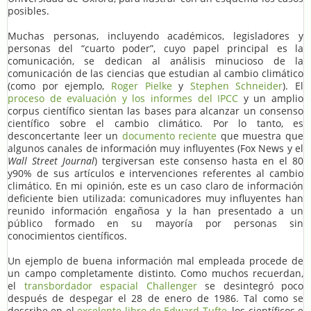
posibles.
Muchas personas, incluyendo académicos, legisladores y
personas del “cuarto poder”, cuyo papel principal es la
comunicación, se dedican al análisis minucioso de la
comunicación de las ciencias que estudian al cambio climático
(como por ejemplo,
Roger Pielke
y
Stephen Schneider
). El
proceso de evaluación y los informes del IPCC
y un amplio
corpus científico sientan las bases para alcanzar un consenso
científico sobre el cambio climático. Por lo tanto, es
desconcertante leer un
documento reciente
que muestra que
algunos canales de información muy influyentes (Fox News y el
Wall Street Journal
) tergiversan este consenso hasta en el 80
y90% de sus artículos e intervenciones referentes al cambio
climático. En mi opinión, este es un caso claro de información
deficiente bien utilizada: comunicadores muy influyentes han
reunido información engañosa y la han presentado a un
público formado en su mayoría por personas sin
conocimientos científicos.
Un ejemplo de buena información mal empleada procede de
un campo completamente distinto. Como muchos recuerdan,
el
transbordador espacial Challenger
se desintegró poco
después de despegar el 28 de enero de 1986. Tal como se
describe en el
excelente libro de Edward Tufte
, los científicos e