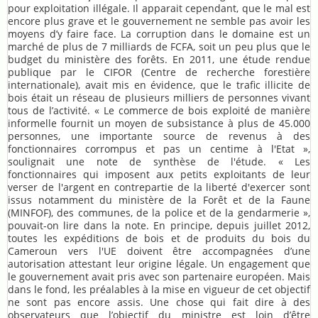
pour exploitation illégale. Il apparait cependant, que le mal est
encore plus grave et le gouvernement ne semble pas avoir les
moyens d’y faire face. La corruption dans le domaine est un
marché de plus de 7 milliards de FCFA, soit un peu plus que le
budget du ministère des forêts. En 2011, une étude rendue
publique par le CIFOR (Centre de recherche forestière
internationale), avait mis en évidence, que le trafic illicite de
bois était un réseau de plusieurs milliers de personnes vivant
tous de l’activité. « Le commerce de bois exploité de manière
informelle fournit un moyen de subsistance à plus de 45.000
personnes, une importante source de revenus à des
fonctionnaires corrompus et pas un centime à l'Etat »,
soulignait une note de synthèse de l'étude. « Les
fonctionnaires qui imposent aux petits exploitants de leur
verser de l'argent en contrepartie de la liberté d'exercer sont
issus notamment du ministère de la Forêt et de la Faune
(MINFOF), des communes, de la police et de la gendarmerie »,
pouvait-on lire dans la note. En principe, depuis juillet 2012,
toutes les expéditions de bois et de produits du bois du
Cameroun vers l'UE doivent être accompagnées d’une
autorisation attestant leur origine légale. Un engagement que
le gouvernement avait pris avec son partenaire européen. Mais
dans le fond, les préalables à la mise en vigueur de cet objectif
ne sont pas encore assis. Une chose qui fait dire à des
observateurs que l’objectif du ministre est loin d’être