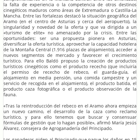
la falta de experiencia o la competencia de otros destinos
cinegéticos maduros como áreas de Extremadura o Castilla-La
Mancha. Entre las fortalezas destacó la situación geográfica del
Aramo (en el centro de Asturias y cerca del aeropuerto), la
singularidad y novedad de la oferta y que va dirigida a un
«turismo de elite» no amenazado por la crisis. Entre las
oportunidades: ser una propuesta pionera en Asturias,
diversificar la oferta turística, aprovechar la capacidad hotelera
de la Montaña Central (1.916 plazas de alojamiento), acceder a
nuevos segmentos de mercado y favorecer el crecimiento
turístico. Para ello Baldó propuso la creación de productos
turísticos cinegéticos como el producto rececho (que incluiría
el permiso de rececho de rebeco, el guarda-guía, el
alojamiento en media pensión, una comida campestre y un
servicio de recogida en el alojamiento), el producto batida, el
producto caza fotográfica o el producto observación de la
fauna.
«Tras la reintroducción del rebeco en el Aramo ahora empieza
un nuevo camino, el desarrollo de la caza como reclamo
turístico, y para ello tenemos que buscar y consensuar
fórmulas de gestión que lo hagan posible», afirmó María Jesús
Álvarez, consejera de Agroganadería del Principado.
Los ganaderos piden al Principado que pague los daños en 15