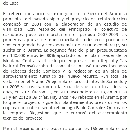
de Caza.
El rebeco cantábrico se extinguió en la Sierra del Aramo a
principios del pasado siglo y el proyecto de reintroducción
comenzó en 2004 con la elaboración de un estudio de
viabilidad. Con respaldo del Principado, el colectivo de
cazadores puso en marcha en el periodo 2007-2009 las
primeras capturas de rebeco mediante redes en el parque de
Somiedo (donde hay censados más de 2.000 ejemplares) y su
suelta en el Aramo. La segunda fase del plan, presupuestada
en 140.000 euros (el 80% aportado por el plan Leader de la
Montaña Central y el resto por empresas como Repsol y Gas
Natural Fenosa) acaba de concluir e incluyó nuevos traslados
de rebecos desde Somiedo y la redacción de un plan de
aprovechamiento turístico del nuevo recurso. «En total se
soltaron en el Aramo 75 ejemplares procedentes de Somiedo y
en 2008 se observaron en la zona de suelta un total de seis
crías, en 2009 fueron 11, en 2010 ascendieron a 13, en 2011 a
31 y en 2012 a 39 crías. Hay unos 140 rebecos en el Aramo, por
lo que el proyecto sigue los planteamientos previstos en los
objetivos iniciales», señaló el biólogo Pablo González-Quirós, de
la empresa Biogestión, que se encargó del asesoramiento
técnico del proyecto.
Para el próximo año se espera alcanzar los 166 ejemplares de