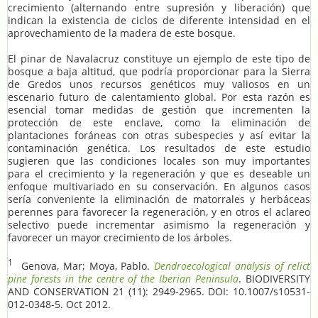
crecimiento (alternando entre supresión y liberación) que
indican la existencia de ciclos de diferente intensidad en el
aprovechamiento de la madera de este bosque.
El pinar de Navalacruz constituye un ejemplo de este tipo de
bosque a baja altitud, que podría proporcionar para la Sierra
de Gredos unos recursos genéticos muy valiosos en un
escenario futuro de calentamiento global. Por esta razón es
esencial tomar medidas de gestión que incrementen la
protección de este enclave, como la eliminación de
plantaciones foráneas con otras subespecies y así evitar la
contaminación genética. Los resultados de este estudio
sugieren que las condiciones locales son muy importantes
para el crecimiento y la regeneración y que es deseable un
enfoque multivariado en su conservación. En algunos casos
sería conveniente la eliminación de matorrales y herbáceas
perennes para favorecer la regeneración, y en otros el aclareo
selectivo puede incrementar asimismo la regeneración y
favorecer un mayor crecimiento de los árboles.
1
Genova, Mar; Moya, Pablo.
Dendroecological analysis of relict
pine forests in the centre of the Iberian Peninsula
. BIODIVERSITY
AND CONSERVATION 21 (11): 2949-2965. DOI: 10.1007/s10531-
012-0348-5. Oct 2012.