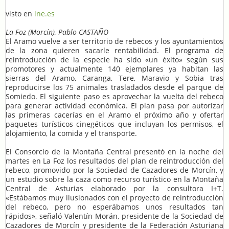
visto en
lne.es
La Foz (Morcín), Pablo CASTAÑO
El Aramo vuelve a ser territorio de rebecos y los ayuntamientos
de la zona quieren sacarle rentabilidad. El programa de
reintroducción de la especie ha sido «un éxito» según sus
promotores y actualmente 140 ejemplares ya habitan las
sierras del Aramo, Caranga, Tere, Maravio y Sobia tras
reproducirse los 75 animales trasladados desde el parque de
Somiedo. El siguiente paso es aprovechar la vuelta del rebeco
para generar actividad económica. El plan pasa por autorizar
las primeras cacerías en el Aramo el próximo año y ofertar
paquetes turísticos cinegéticos que incluyan los permisos, el
alojamiento, la comida y el transporte.
El Consorcio de la Montaña Central presentó en la noche del
martes en La Foz los resultados del plan de reintroducción del
rebeco, promovido por la Sociedad de Cazadores de Morcín, y
un estudio sobre la caza como recurso turístico en la Montaña
Central de Asturias elaborado por la consultora I+T.
«Estábamos muy ilusionados con el proyecto de reintroducción
del rebeco, pero no esperábamos unos resultados tan
rápidos», señaló Valentín Morán, presidente de la Sociedad de
Cazadores de Morcín y presidente de la Federación Asturiana