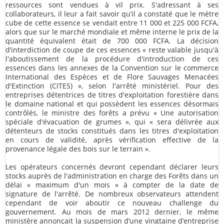
ressources sont vendues à vil prix. S'adressant à ses
collaborateurs, il leur a fait savoir qu’il a constaté que le mètre
cube de cette essence se vendait entre 11 000 et 225 000 FCFA,
alors que sur le marché mondiale et même interne le prix de la
quantité équivalent était de 700 000 FCFA. La décision
d’interdiction de coupe de ces essences « reste valable jusqu'à
l'aboutissement de la procédure d'introduction de ces
essences dans les annexes de la Convention sur le commerce
International des Espèces et de Flore Sauvages Menacées
d'Extinction (CITES) », selon l'arrêté ministériel. Pour des
entreprises détentrices de titres d'exploitation forestière dans
le domaine national et qui possèdent les essences désormais
contrôlés, le ministre des forêts a prévu « Une autorisation
spéciale d'évacuation de grumes », qui « sera délivrée aux
détenteurs de stocks constitués dans les titres d'exploitation
en cours de validité, après vérification effective de la
provenance légale des bois sur le terrain ».
Les opérateurs concernés devront cependant déclarer leurs
stocks auprès de l'administration en charge des Forêts dans un
délai « maximum d'un mois » à compter de la date de
signature de l'arrêté. De nombreux observateurs attendent
cependant de voir aboutir ce nouveau challenge du
gouvernement. Au mois de mars 2012 dernier, le même
ministère annonçait la suspension d’une vingtaine d’entreprise