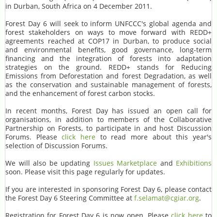
in Durban, South Africa on 4 December 2011.
Forest Day 6 will seek to inform UNFCCC's global agenda and
forest stakeholders on ways to move forward with REDD+
agreements reached at COP17 in Durban, to produce social
and environmental benefits, good governance, long-term
financing and the integration of forests into adaptation
strategies on the ground. REDD+ stands for Reducing
Emissions from Deforestation and forest Degradation, as well
as the conservation and sustainable management of forests,
and the enhancement of forest carbon stocks.
In recent months, Forest Day has issued an open call for
organisations, in addition to members of the Collaborative
Partnership on Forests, to participate in and host Discussion
Forums. Please
click here
to read more about this year's
selection of Discussion Forums.
We will also be updating
Issues Marketplace
and
Exhibitions
soon. Please visit this page regularly for updates.
If you are interested in sponsoring Forest Day 6, please contact
the Forest Day 6 Steering Committee at
f.selamat@cgiar.org
.
Registration for Forest Day 6 is now open. Please
click here
to