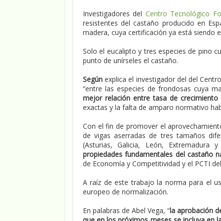
Investigadores del
Centro Tecnológico Fo
resistentes del castaño producido en Espa
madera, cuya certificación ya está siendo 
Solo el eucalipto y tres especies de pino c
punto de unírseles el castaño.
Según
explica el investigador del del Cent
“entre las especies de frondosas cuya ma
mejor relación entre tasa de crecimiento
exactas y la falta de amparo normativo ha
Con el fin de promover el aprovechamiento
de vigas aserradas de tres tamaños dif
(Asturias, Galicia, León, Extremadura 
propiedades fundamentales del castaño n
de Economía y Competitividad y el PCTI del
A raíz de este trabajo la norma para el u
europeo de normalización.
En palabras de Abel Vega, “
la aprobación 
que en los próximos meses se incluya en 