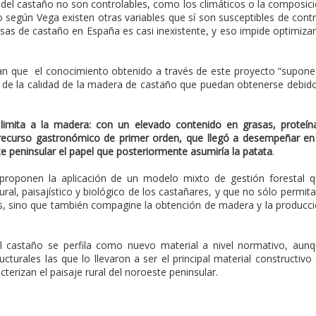
d del castaño no son controlables, como los climáticos o la composic
o según Vega existen otras variables que sí son susceptibles de contr
asas de castaño en España es casi inexistente, y eso impide optimizar
can que el conocimiento obtenido a través de este proyecto “supone
s de la calidad de la madera de castaño que puedan obtenerse debid
 limita a la madera: con un elevado contenido en grasas, proteín
 recurso gastronómico de primer orden, que llegó a desempeñar en
e peninsular el papel que posteriormente asumiría la patata
.
proponen la aplicación de un modelo mixto de gestión forestal 
ural, paisajístico y biológico de los castañares, y que no sólo permita
s, sino que también compagine la obtención de madera y la producc
el castaño se perfila como nuevo material a nivel normativo, aun
turales las que lo llevaron a ser el principal material constructivo
terizan el paisaje rural del noroeste peninsular.