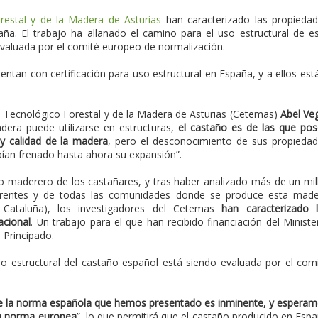
restal y de la Madera de Asturias
han caracterizado las propieda
ña. El trabajo ha allanado el camino para el uso estructural de e
evaluada por el comité europeo de normalización.
uentan con certificación para uso estructural en España, y a ellos est
ro Tecnológico Forestal y de la Madera de Asturias (Cetemas)
Abel Ve
dera puede utilizarse en estructuras,
el castaño es de las que po
 y calidad de la madera
, pero el desconocimiento de sus propieda
bían frenado hasta ahora su expansión”.
 maderero de los castañares, y tras haber analizado más de un mil
erentes y de todas las comunidades donde se produce esta mad
y Cataluña), los investigadores del Cetemas
han caracterizado 
acional
. Un trabajo para el que han recibido financiación del Ministe
 Principado.
so estructural del castaño español está siendo evaluada por el com
de la norma española que hemos presentado es inminente, y espera
la norma europea
”, lo que permitirá que el castaño producido en Esp