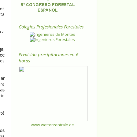
des
sta
Colegios Profesionales Forestales
á a
ga
,
Previsión precipitaciones en 6
see
horas
des
lar
era
las
rio
ité
www.wetterzentrale.de
mos
aña