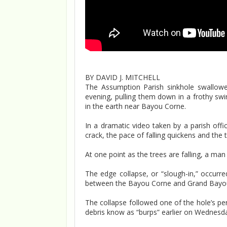
BY DAVID J. MITCHELL
The Assumption Parish sinkhole swallowe
evening, pulling them down in a frothy swir
in the earth near Bayou Corne.
In a dramatic video taken by a parish offici
crack, the pace of falling quickens and the
At one point as the trees are falling, a man
The edge collapse, or “slough-in,” occurr
between the Bayou Corne and Grand Bayou c
The collapse followed one of the hole’s pe
debris know as “burps” earlier on Wednesday