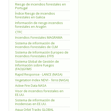
Riesgo de incendios forestales en
Portugal
Índice Riesgo de incendios
forestales en Galicia
Información de riesgo incendios
forestales en Aragón
CTFC
Incendios Forestales MAGRAMA
Sistema de información de
Incendios Forestales de CLM
Sistema de Información Europeo de
Incendios Forestales
EFFIS
Sistema Global de Gestión de
Información sobre Fuegos
(FAO)
GFIMS
Rapid Response - LANCE (NASA)
Vegetation Index NDVI -
Terra
(NASA)
Active Fire Data NASA
Visor de incendios forestales en
EE.UU.
Sistema de información de
Incidencias en EE.UU.
Aqua Orbit Tracks GLOBAL