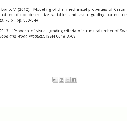
J.; Baño, V. (2012). “Modelling of the mechanical properties of Casta
ination of non-destructive variables and visual grading parameter
ts
, 70(6), pp. 839-844
(2013). “Proposal of visual grading criteria of structural timber of Sw
 Wood and Wood Products
, ISSN 0018-3768