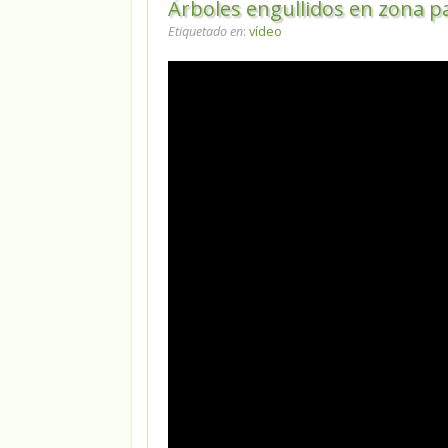
Árboles engullidos en zona p
Etiquetado en
:
vídeo