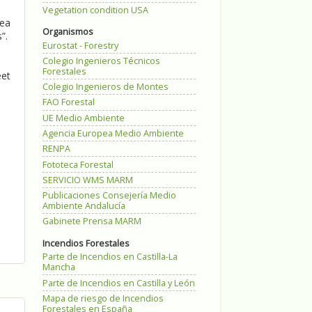
Vegetation condition USA
nea
Organismos
s”.
Eurostat - Forestry
Colegio Ingenieros Técnicos
Forestales
eet
Colegio Ingenieros de Montes
FAO Forestal
UE Medio Ambiente
Agencia Europea Medio Ambiente
RENPA
Fototeca Forestal
SERVICIO WMS MARM
Publicaciones Consejería Medio
Ambiente Andalucía
Gabinete Prensa MARM
Incendios Forestales
Parte de Incendios en Castilla-La
Mancha
Parte de Incendios en Castilla y León
Mapa de riesgo de Incendios
Forestales en España