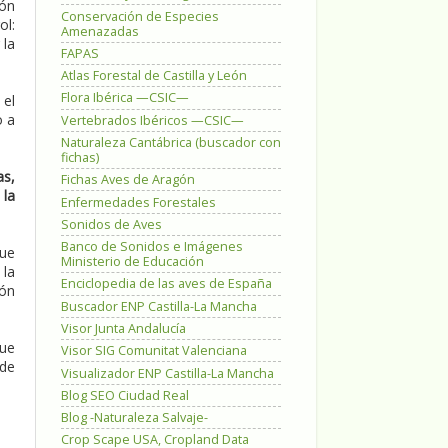
ión
Conservación de Especies
ol:
Amenazadas
 la
FAPAS
Atlas Forestal de Castilla y León
Flora Ibérica —CSIC—
 el
o a
Vertebrados Ibéricos —CSIC—
Naturaleza Cantábrica (buscador con
fichas)
as,
Fichas Aves de Aragón
 la
Enfermedades Forestales
Sonidos de Aves
Banco de Sonidos e Imágenes
que
Ministerio de Educación
 la
Enciclopedia de las aves de España
ión
Buscador ENP Castilla-La Mancha
Visor Junta Andalucía
que
Visor SIG Comunitat Valenciana
 de
Visualizador ENP Castilla-La Mancha
Blog SEO Ciudad Real
Blog -Naturaleza Salvaje-
Crop Scape USA, Cropland Data