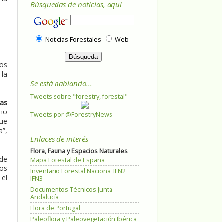
Búsquedas de noticias, aquí
Noticias Forestales
Web
vos
 la
Se está hablando...
Tweets sobre "forestry, forestal"
cas
año
Tweets por @ForestryNews
que
a”,
Enlaces de interés
Flora, Fauna y Espacios Naturales
ede
Mapa Forestal de España
tos
Inventario Forestal Nacional IFN2
 el
IFN3
Documentos Técnicos Junta
Andalucía
Flora de Portugal
Paleoflora y Paleovegetación Ibérica