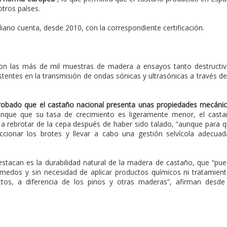
otros países.
iano cuenta, desde 2010, con la correspondiente certificación.
on las más de mil muestras de madera a ensayos tanto destructi
tentes en la transmisión de ondas sónicas y ultrasónicas a través de
probado que el castaño nacional presenta unas propiedades mecáni
unque que su tasa de crecimiento es ligeramente menor, el cast
 a rebrotar de la cepa después de haber sido talado, “aunque para 
ccionar los brotes y llevar a cabo una gestión selvícola adecuad
destacan es la durabilidad natural de la madera de castaño, que “pu
úmedos y sin necesidad de aplicar productos químicos ni tratamien
tos, a diferencia de los pinos y otras maderas”, afirman desde