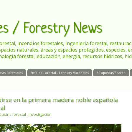
les / Forestry News
 forestal, incendios forestales, ingeniería forestal, restau
spacios naturales, áreas y espacios protegidos, especies, 
nología forestal, educación, energía, recursos hídricos, hid
mas Forestales
Empleo Forestal - Forestry Vacancies
Búsquedas/Search
rtirse en la primera madera noble española
al
dustria forestal
,
investigación