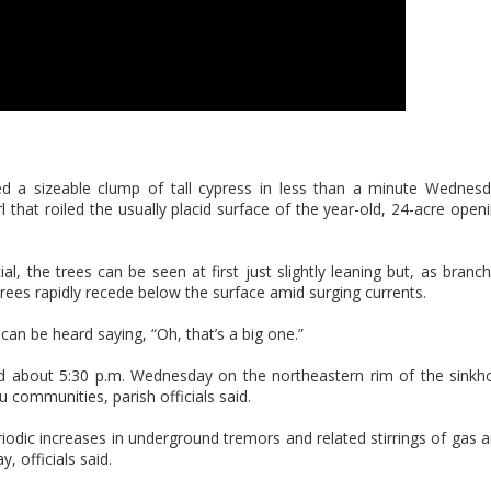
d a sizeable clump of tall cypress in less than a minute Wednes
l that roiled the usually placid surface of the year-old, 24-acre open
al, the trees can be seen at first just slightly leaning but, as branc
 trees rapidly recede below the surface amid surging currents.
 can be heard saying, “Oh, that’s a big one.”
ed about 5:30 p.m. Wednesday on the northeastern rim of the sinkh
ommunities, parish officials said.
riodic increases in underground tremors and related stirrings of gas 
, officials said.