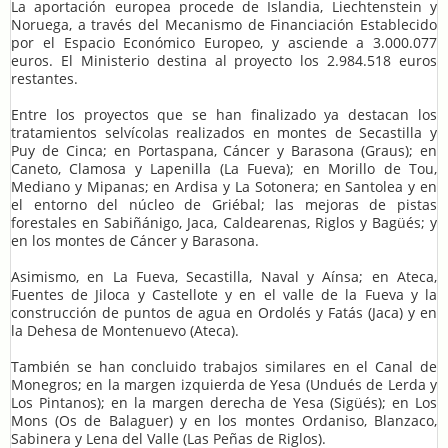
La aportación europea procede de Islandia, Liechtenstein y
Noruega, a través del Mecanismo de Financiación Establecido
por el Espacio Económico Europeo, y asciende a 3.000.077
euros. El Ministerio destina al proyecto los 2.984.518 euros
restantes.
Entre los proyectos que se han finalizado ya destacan los
tratamientos selvícolas realizados en montes de Secastilla y
Puy de Cinca; en Portaspana, Cáncer y Barasona (Graus); en
Caneto, Clamosa y Lapenilla (La Fueva); en Morillo de Tou,
Mediano y Mipanas; en Ardisa y La Sotonera; en Santolea y en
el entorno del núcleo de Griébal; las mejoras de pistas
forestales en Sabiñánigo, Jaca, Caldearenas, Riglos y Bagüés; y
en los montes de Cáncer y Barasona.
Asimismo, en La Fueva, Secastilla, Naval y Aínsa; en Ateca,
Fuentes de Jiloca y Castellote y en el valle de la Fueva y la
construcción de puntos de agua en Ordolés y Fatás (Jaca) y en
la Dehesa de Montenuevo (Ateca).
También se han concluido trabajos similares en el Canal de
Monegros; en la margen izquierda de Yesa (Undués de Lerda y
Los Pintanos); en la margen derecha de Yesa (Sigüés); en Los
Mons (Os de Balaguer) y en los montes Ordaniso, Blanzaco,
Sabinera y Lena del Valle (Las Peñas de Riglos).