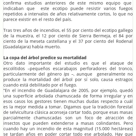
confirma estudios anteriores de este mismo equipo que
indicaban que este ecotipo puede resistir varios fuegos
repetidos a intervalos de años relativamente cortos, lo que no
parece existir en el resto del país.
Tras tres años de incendios, el 55 por ciento del ecotipo gallego
de la muestra, el 12 por ciento de Sierra Bermeja, el 84 por
ciento de la meseta castellana y el 37 por ciento del Rodenal
(Guadalajara) había muerto.
La copa del árbol predice su mortalidad
Otro dato importante del estudio es que el ataque de
escolítidos –pequeños escarabajos perforadores del tronco,
particularmente del género
Ips
–, aunque generalmente no
produce la mortalidad del árbol por sí solo, causa estragos
cuando está debilitado por el fuego.
“En el incendio de Guadalajara de 2005, por ejemplo, quedó
una superficie arbolada chamuscada de forma irregular y en
esos casos los gestores tienen muchas dudas respecto a cuál
es la mejor medida a tomar. Digamos que la tradición forestal
de selvicultura clásica aconseja cortar todo, porque esas masas
parcialmente chamuscadas son un foco de atracción de
insectos que pueden extenderse a masas colindantes. Pero
cuando hay un incendio de esta magnitud (15.000 hectáreas)
se tardan años en poder cortar todo ese arbolado. Hay que