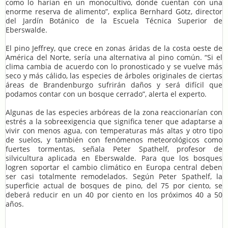
como lo harían en un monocultivo, donde cuentan con una
enorme reserva de alimento”, explica Bernhard Götz, director
del Jardín Botánico de la Escuela Técnica Superior de
Eberswalde.
El pino Jeffrey, que crece en zonas áridas de la costa oeste de
América del Norte, sería una alternativa al pino común. “Si el
clima cambia de acuerdo con lo pronosticado y se vuelve más
seco y más cálido, las especies de árboles originales de ciertas
áreas de Brandenburgo sufrirán daños y será difícil que
podamos contar con un bosque cerrado”, alerta el experto.
Algunas de las especies arbóreas de la zona reaccionarían con
estrés a la sobreexigencia que significa tener que adaptarse a
vivir con menos agua, con temperaturas más altas y otro tipo
de suelos, y también con fenómenos meteorológicos como
fuertes tormentas, señala Peter Spathelf, profesor de
silvicultura aplicada en Eberswalde. Para que los bosques
logren soportar el cambio climático en Europa central deben
ser casi totalmente remodelados. Según Peter Spathelf, la
superficie actual de bosques de pino, del 75 por ciento, se
deberá reducir en un 40 por ciento en los próximos 40 a 50
años.