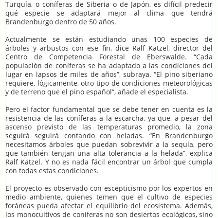
Turquía, o coníferas de Siberia o de Japón, es difícil predecir
qué especie se adaptará mejor al clima que tendrá
Brandenburgo dentro de 50 años.
Actualmente se están estudiando unas 100 especies de
árboles y arbustos con ese fin, dice Ralf Kätzel, director del
Centro de Competencia Forestal de Eberswalde. “Cada
populación de coníferas se ha adaptado a las condiciones del
lugar en lapsos de miles de años”, subraya. “El pino siberiano
requiere, lógicamente, otro tipo de condiciones meteorológicas
y de terreno que el pino español”, añade el especialista.
Pero el factor fundamental que se debe tener en cuenta es la
resistencia de las coníferas a la escarcha, ya que, a pesar del
ascenso previsto de las temperaturas promedio, la zona
seguirá seguirá contando con heladas. “En Brandenburgo
necesitamos árboles que puedan sobrevivir a la sequía, pero
que también tengan una alta tolerancia a la helada”, explica
Ralf Kätzel. Y no es nada fácil encontrar un árbol que cumpla
con todas estas condiciones.
El proyecto es observado con escepticismo por los expertos en
medio ambiente, quienes temen que el cultivo de especies
foráneas pueda afectar el equilibrio del ecosistema. Además,
los monocultivos de coníferas no son desiertos ecológicos, sino