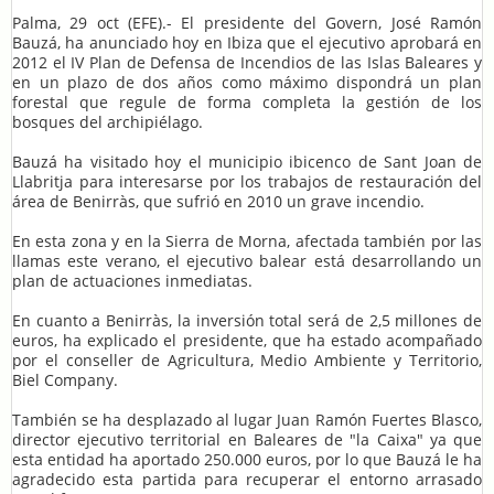
Palma, 29 oct (EFE).- El presidente del Govern, José Ramón
Bauzá, ha anunciado hoy en Ibiza que el ejecutivo aprobará en
2012 el IV Plan de Defensa de Incendios de las Islas Baleares y
en un plazo de dos años como máximo dispondrá un plan
forestal que regule de forma completa la gestión de los
bosques del archipiélago.
Bauzá ha visitado hoy el municipio ibicenco de Sant Joan de
Llabritja para interesarse por los trabajos de restauración del
área de Benirràs, que sufrió en 2010 un grave incendio.
En esta zona y en la Sierra de Morna, afectada también por las
llamas este verano, el ejecutivo balear está desarrollando un
plan de actuaciones inmediatas.
En cuanto a Benirràs, la inversión total será de 2,5 millones de
euros, ha explicado el presidente, que ha estado acompañado
por el conseller de Agricultura, Medio Ambiente y Territorio,
Biel Company.
También se ha desplazado al lugar Juan Ramón Fuertes Blasco,
director ejecutivo territorial en Baleares de "la Caixa" ya que
esta entidad ha aportado 250.000 euros, por lo que Bauzá le ha
agradecido esta partida para recuperar el entorno arrasado