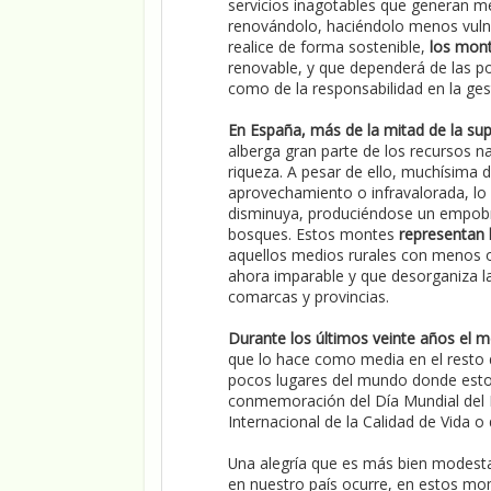
servicios inagotables que generan me
renovándolo, haciéndolo menos vulne
realice de forma sostenible,
los mont
renovable, y que dependerá de las pol
como de la responsabilidad en la gest
En España, más de la mitad de la sup
alberga gran parte de los recursos na
riqueza. A pesar de ello, muchísima d
aprovechamiento o infravalorada, lo
disminuya, produciéndose un empobre
bosques. Estos montes
representan 
aquellos medios rurales con menos 
ahora imparable y que desorganiza la u
comarcas y provincias.
Durante los últimos veinte años el
que lo hace como media en el resto d
pocos lugares del mundo donde esto o
conmemoración del Día Mundial del 
Internacional de la Calidad de Vida o 
Una alegría que es más bien modesta 
en nuestro país ocurre, en estos mom