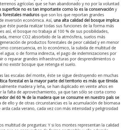
 terrenos agrícolas que se han abandonado y no por la voluntad
n superficie no es tan importante como lo es la conservación
y
s forestales maduros
que son los que reportan grandes
de inversión económica. Así,
una alta calidad del bosque implica
 que éste pueda realizar todas sus funciones de la forma más
es así, el bosque no trabaja al 100 % de sus posibilidades,
ada, menor CO2 absorbido de la atmósfera, suelos más
eneración de productos forestales de peor calidad y en menor
como consecuencia, en lo económico, la subida de multitud de
el agua; o de forma indirecta, el pago de indemnizaciones por
ruir o reparar grandes infraestructuras por desprendimientos o
l no existir bosque que retenga el suelo.
as las escalas del monte, éste se sigue destruyendo en muchas
ítica forestal en la mayor parte del territorio es más que tímida
.
ipalmente madera y leña, se han duplicado en veinte años en
la falta de aprovechamiento, ya que tan sólo se corta como
dedor del 60 % de la madera que se consume en nuestro país se
 de ello y de otras circunstancias es la acumulación de biomasa
e arda cada verano, cada vez con más intensidad y peligrosidad
 multitud de preguntas: Y si los montes representan la calidad