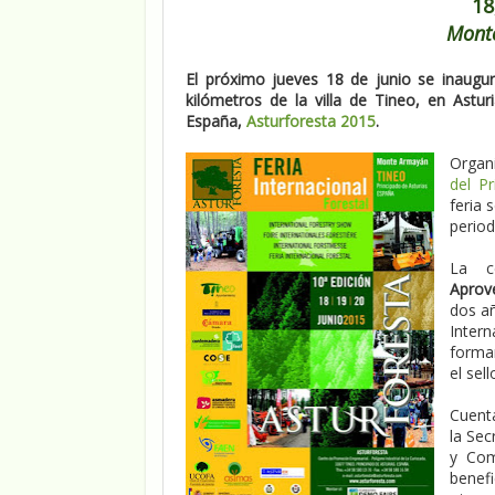
18
Mont
El próximo jueves 18 de junio se inaugu
kilómetros de la villa de Tineo, en Asturi
España,
Asturforesta 2015
.
Organ
del Pr
feria 
period
La c
Aprov
dos añ
Inter
formar
el sel
Cuent
la Sec
y Com
benef