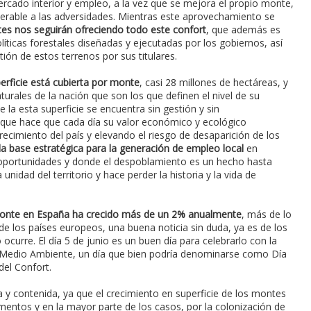
rcado interior y empleo, a la vez que se mejora el propio monte,
rable a las adversidades. Mientras este aprovechamiento se
es nos seguirán ofreciendo todo este confort
, que además es
íticas forestales diseñadas y ejecutadas por los gobiernos, así
ión de estos terrenos por sus titulares.
erficie está cubierta por monte
, casi 28 millones de hectáreas, y
turales de la nación que son los que definen el nivel de su
e la esta superficie se encuentra sin gestión y sin
 que hace que cada día su valor económico y ecológico
cimiento del país y elevando el riesgo de desaparición de los
la base estratégica para la generación de empleo local
en
oportunidades y donde el despoblamiento es un hecho hasta
nidad del territorio y hace perder la historia y la vida de
 monte en España ha crecido más de un 2% anualmente
, más de lo
e los países europeos, una buena noticia sin duda, ya es de los
curre. El día 5 de junio es un buen día para celebrarlo con la
Medio Ambiente, un día que bien podría denominarse como Día
del Confort.
y contenida, ya que el crecimiento en superficie de los montes
entos y en la mayor parte de los casos, por la colonización de