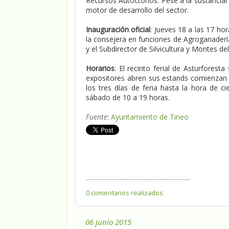
Recursos Autóctonos. Pese a la sustancial d
motor de desarrollo del sector.
Inauguración oficial
: Jueves 18 a las 17 ho
la consejera en funciones de Agroganadería
y el Subdirector de Silvicultura y Montes d
Horarios
: El recinto ferial de Asturfores
expositores abren sus estands comienzan 
los tres días de feria hasta la hora de ci
sábado de 10 a 19 horas.
Fuente
:
Ayuntamiento de Tineo
__________________________________
0 comentarios realizados
06 junio 2015