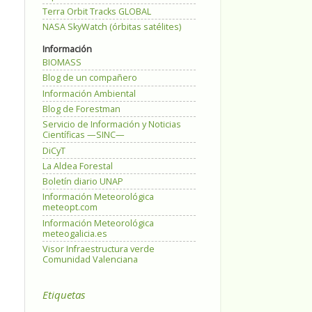
Terra Orbit Tracks GLOBAL
NASA SkyWatch (órbitas satélites)
Información
BIOMASS
Blog de un compañero
Información Ambiental
Blog de Forestman
Servicio de Información y Noticias
Científicas —SINC—
DiCyT
La Aldea Forestal
Boletín diario UNAP
Información Meteorológica
meteopt.com
Información Meteorológica
meteogalicia.es
Visor Infraestructura verde
Comunidad Valenciana
Etiquetas