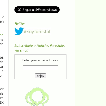
a 7
 en
Twitter
rno
una
 de
Subscríbete a Noticias Forestales
vía email
os
Enter your email address:
ada
tal
ó a
con
por
mía
tes
EX