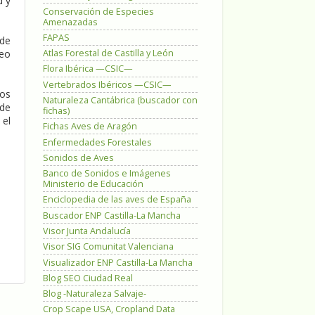
d y
Conservación de Especies
Amenazadas
FAPAS
 de
neo
Atlas Forestal de Castilla y León
Flora Ibérica —CSIC—
Vertebrados Ibéricos —CSIC—
los
Naturaleza Cantábrica (buscador con
 de
fichas)
 el
Fichas Aves de Aragón
Enfermedades Forestales
Sonidos de Aves
Banco de Sonidos e Imágenes
Ministerio de Educación
Enciclopedia de las aves de España
Buscador ENP Castilla-La Mancha
Visor Junta Andalucía
Visor SIG Comunitat Valenciana
Visualizador ENP Castilla-La Mancha
Blog SEO Ciudad Real
Blog -Naturaleza Salvaje-
Crop Scape USA, Cropland Data