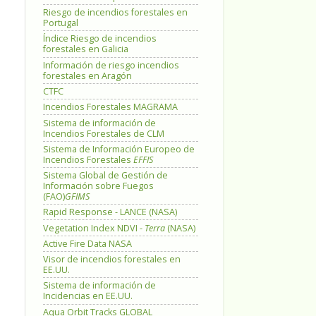
Riesgo de incendios forestales en
Portugal
Índice Riesgo de incendios
forestales en Galicia
Información de riesgo incendios
forestales en Aragón
CTFC
Incendios Forestales MAGRAMA
Sistema de información de
Incendios Forestales de CLM
Sistema de Información Europeo de
Incendios Forestales
EFFIS
Sistema Global de Gestión de
Información sobre Fuegos
(FAO)
GFIMS
Rapid Response - LANCE (NASA)
Vegetation Index NDVI -
Terra
(NASA)
Active Fire Data NASA
Visor de incendios forestales en
EE.UU.
Sistema de información de
Incidencias en EE.UU.
Aqua Orbit Tracks GLOBAL