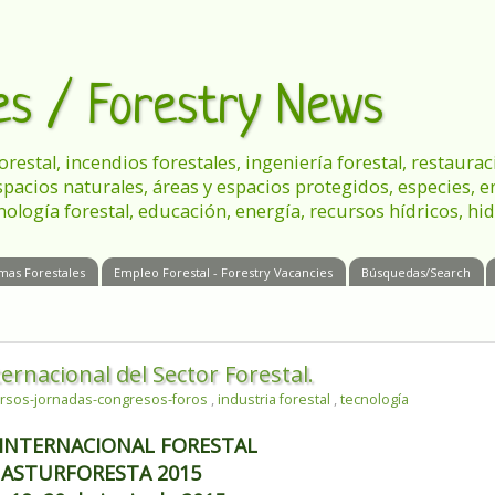
les / Forestry News
 forestal, incendios forestales, ingeniería forestal, restau
spacios naturales, áreas y espacios protegidos, especies, 
nología forestal, educación, energía, recursos hídricos, hid
mas Forestales
Empleo Forestal - Forestry Vacancies
Búsquedas/Search
rnacional del Sector Forestal.
rsos-jornadas-congresos-foros
,
industria forestal
,
tecnología
 INTERNACIONAL FORESTAL
ASTURFORESTA 2015