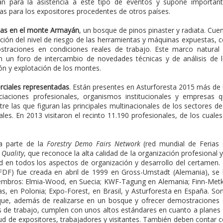
an para la asistencia a este tipo de eventos y supone importan
as para los expositores procedentes de otros países.
reas en el monte Armayán
, un bosque de pinos pinaster y radiata. Cue
ción del nivel de riesgo de las herramientas y máquinas expuestas, 
straciones en condiciones reales de trabajo. Este marco natural
en un foro de intercambio de novedades técnicas y de análisis de 
ón y explotación de los montes.
rciales representadas
. Están presentes en Asturforesta 2015 más de
ciaciones profesionales, organismos institucionales y empresas 
e las que figuran las principales multinacionales de los sectores de
es. En 2013 visitaron el recinto 11.190 profesionales, de los cuales
ma parte de la
Forestry Demo Fairs Network
(red mundial de Ferias
F
Quality
, que reconoce la alta calidad de la organización profesional y
 en todos los aspectos de organización y desarrollo del certamen.
FDF) fue creada en abril de 1999 en Gross-Umstadt (Alemania), se
embros: Elmia-Wood, en Suecia; KWF-Tagung en Alemania; Finn-Met
Las, en Polonia; Expo-Forest, en Brasil, y Asturforesta en España. So
l que, además de realizarse en un bosque y ofrecer demostraciones
s de trabajo, cumplen con unos altos estándares en cuanto a planes
ud de expositores, trabajadores y visitantes. También deben contar 