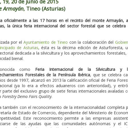
, 19, 20 de junio de 2015
e Armayán
, Tineo (Asturias)
ra oficialmente a las 17 horas en el recinto del monte Armayán, 
as, la única feria internacional del sector forestal que se celebra
izada por el
Ayuntamiento de Tineo
con la colaboración del
Gobie
incipado de Asturias
, ésta es la décima edición de Asturforesta, 
sectorial dedicada a la silvicultura y los aprovechamientos forestales,
icidad bienal.
onocida como
Feria Internacional de la Silvicultura y l
echamientos Forestales de la Península Ibérica
, que se celebra c
os desde 1997, alcanzó en 2013 la calificación oficial de Feria Fores
nacional (ya lo era a efectos aduaneros con anterioridad), y entr
 parte del exclusivo grupo de siete ferias internacionales avaladas 
lo
Forestry Demo Fairs Quality
.
a también con el reconocimiento de la internacionalidad completa 
retaría de Estado de Comercio, dependiente del Ministerio de Econo
petitividad. Este reconocimiento permite a las empresas asisten
iciarse de las ayudas que las comunidades autónomas y el IC