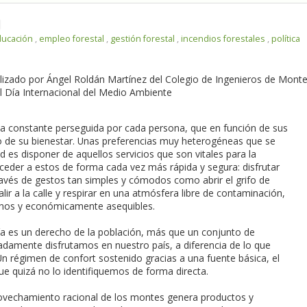
ducación
,
empleo forestal
,
gestión forestal
,
incendios forestales
,
política
ealizado por Ángel Roldán Martínez del Colegio de Ingenieros de Mont
el Día Internacional del Medio Ambiente
a constante perseguida por cada persona, que en función de sus
mo de su bienestar. Unas preferencias muy heterogéneas que se
 es disponer de aquellos servicios que son vitales para la
ceder a estos de forma cada vez más rápida y segura: disfrutar
avés de gestos tan simples y cómodos como abrir el grifo de
lir a la calle y respirar en una atmósfera libre de contaminación,
anos y económicamente asequibles.
ía es un derecho de la población, más que un conjunto de
adamente disfrutamos en nuestro país, a diferencia de lo que
Un régimen de confort sostenido gracias a una fuente básica, el
e quizá no lo identifiquemos de forma directa.
rovechamiento racional de los montes genera productos y