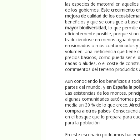
las especies de matorral en aquellos
de los gobiernos.
Este crecimiento e
mejora de calidad de los ecosistema
beneficios y que se consigue a base 
mayor biodiversidad
, lo que permite
eficientemente posible, porque si no 
traduciéndose en menos agua depur
erosionados o más contaminados y g
volumen. Una ineficiencia que tiene 
precios básicos, como pueda ser el d
riadas o aludes, o el coste de const
corrimientos del terreno producidos a
Aun conociendo los beneficios a tod
partes del mundo, y
en España la pol
Las existencias de los montes, princ
algunas comunidades autónomas por 
media un 30 % de lo que crece.
Alre
compra a otros países
. Consecuencia
en el bosque que lo prepara para qu
para la población.
En este escenario podríamos hacernos