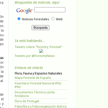
Búsquedas de noticias, aquí
016
ión
Noticias Forestales
Web
 de
los
 la
 su
 de
Se está hablando...
 en
Tweets sobre "forestry, forestal"
Tweets por @ForestryNews
as
tor
ión
Enlaces de interés
 la
Flora, Fauna y Espacios Naturales
 de
Mapa Forestal de España
al.
Inventario Forestal Nacional IFN2
IFN3
Documentos Técnicos Junta
 de
Andalucía
 el
Flora de Portugal
a y
Paleoflora y Paleovegetación Ibérica