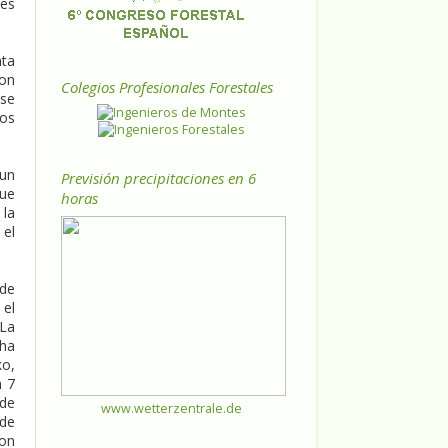
tes
nta
con
Colegios Profesionales Forestales
 se
los
 un
Previsión precipitaciones en 6
que
horas
 la
 el
 de
 el
 La
 ha
ko,
n 7
 de
www.wetterzentrale.de
 de
con