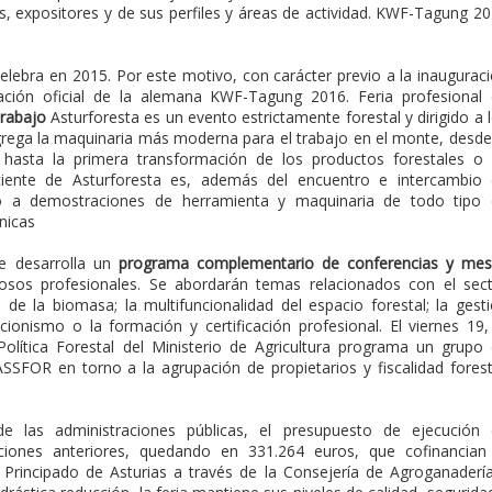
tes, expositores y de sus perfiles y áreas de actividad. KWF-Tagung 2
celebra en 2015. Por este motivo, con carácter previo a la inaugurac
tación oficial de la alemana KWF-Tagung 2016. Feria profesional
trabajo
Asturforesta es un evento estrictamente forestal y dirigido a 
ngrega la maquinaria más moderna para el trabajo en el monte, desde
n, hasta la primera transformación de los productos forestales o
iciente de Asturforesta es, además del encuentro e intercambio
so a demostraciones de herramienta y maquinaria de todo tipo
nicas
se desarrolla un
programa complementario de conferencias y mes
iosos profesionales. Se abordarán temas relacionados con el sec
 de la biomasa; la multifuncionalidad del espacio forestal; la gest
iacionismo o la formación y certificación profesional. El viernes 19,
Política Forestal del Ministerio de Agricultura programa un grupo
SFOR en torno a la agrupación de propietarios y fiscalidad forest
e las administraciones públicas, el presupuesto de ejecución
iciones anteriores, quedando en 331.264 euros, que cofinancian
Principado de Asturias a través de la Consejería de Agroganaderí