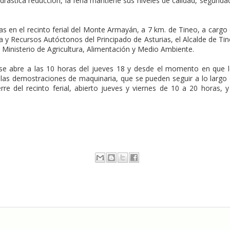
rástica reducción, la feria mantiene sus niveles de calidad, segurida
ras en el recinto ferial del Monte Armayán, a 7 km. de Tineo, a cargo
 y Recursos Autóctonos del Principado de Asturias, el Alcalde de Ti
el Ministerio de Agricultura, Alimentación y Medio Ambiente.
ta se abre a las 10 horas del jueves 18 y desde el momento en que 
las demostraciones de maquinaria, que se pueden seguir a lo largo
erre del recinto ferial, abierto jueves y viernes de 10 a 20 horas, y