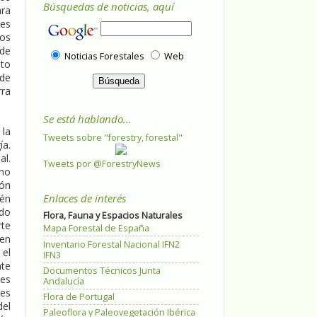
Búsquedas de noticias, aquí
ara
nes
vos
 de
Noticias Forestales
Web
nto
 de
rra
Se está hablando...
 la
Tweets sobre "forestry, forestal"
ía.
al.
Tweets por @ForestryNews
ono
ión
Enlaces de interés
ién
ido
Flora, Fauna y Espacios Naturales
rte
Mapa Forestal de España
aen
Inventario Forestal Nacional IFN2
 el
IFN3
nte
Documentos Técnicos Junta
ses
Andalucía
ses
Flora de Portugal
del
Paleoflora y Paleovegetación Ibérica