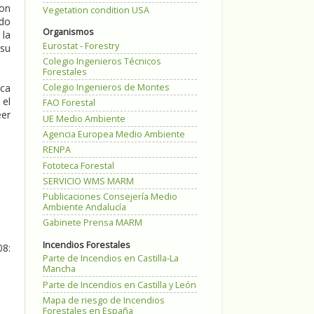
con
Vegetation condition USA
ado
Organismos
 la
Eurostat - Forestry
 su
Colegio Ingenieros Técnicos
Forestales
Colegio Ingenieros de Montes
ica
 el
FAO Forestal
eer
UE Medio Ambiente
Agencia Europea Medio Ambiente
RENPA
Fototeca Forestal
SERVICIO WMS MARM
Publicaciones Consejería Medio
Ambiente Andalucía
Gabinete Prensa MARM
Incendios Forestales
8:
Parte de Incendios en Castilla-La
Mancha
Parte de Incendios en Castilla y León
Mapa de riesgo de Incendios
Forestales en España