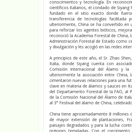
conocimientos y tecnología. En reconocim
científicos italianos, el condado de Siyan
fundado en el sitio exacto donde fueron
transferencia de tecnologías facilitada
ulteriormente, China se ha convertido en 
para reforzar los agentes bióticos, mejora
reconoció la Academia Forestal de China, la
Administración Forestal de Estado como cen
y divulgación y les acogió en las redes int
A principios de este año, el Sr. Zhao She
Italia, donde Siyang cuenta con asocia
Comisión Internacional del Álamo y la 
ulteriormente la asociación entre China,
cimentaron nuevas relaciones para una futu
clave en materia de álamos y sauces en Ita
del Departamento Forestal de la FAO, al P
de la Comisión Nacional del Álamo de Italia
al 3° Festival del álamo de China, celebrad
China tiene aproximadamente 8 millones d
de mayor extensión de plantaciones, Fra
paisajes degradados y para la lucha contr
regiones templadas. Con el crecimiento 