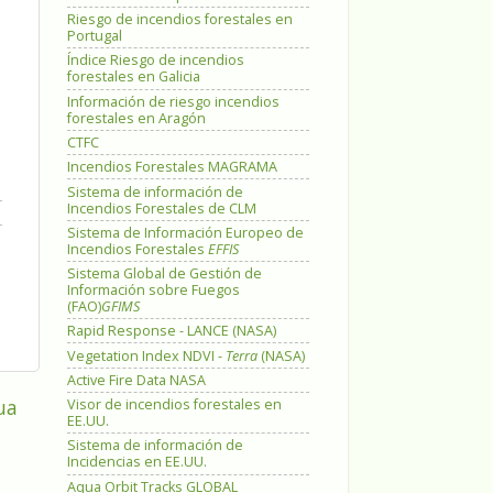
Riesgo de incendios forestales en
Portugal
Índice Riesgo de incendios
forestales en Galicia
Información de riesgo incendios
forestales en Aragón
CTFC
Incendios Forestales MAGRAMA
Sistema de información de
Incendios Forestales de CLM
Sistema de Información Europeo de
Incendios Forestales
EFFIS
Sistema Global de Gestión de
Información sobre Fuegos
(FAO)
GFIMS
Rapid Response - LANCE (NASA)
Vegetation Index NDVI -
Terra
(NASA)
Active Fire Data NASA
ua
Visor de incendios forestales en
EE.UU.
Sistema de información de
Incidencias en EE.UU.
Aqua Orbit Tracks GLOBAL