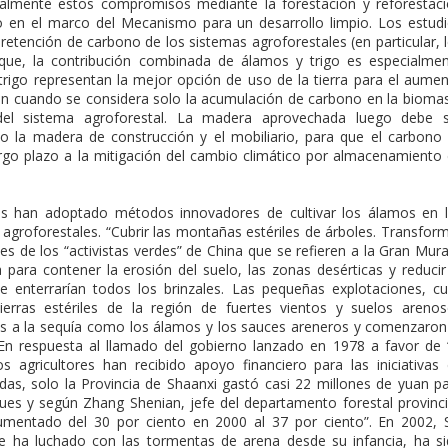
almente estos compromisos mediante la forestación y reforestac
lo en el marco del Mecanismo para un desarrollo limpio. Los estud
 retención de carbono de los sistemas agroforestales (en particular, 
que, la contribución combinada de álamos y trigo es especialme
trigo representan la mejor opción de uso de la tierra para el aume
un cuando se considera solo la acumulación de carbono en la bioma
del sistema agroforestal. La madera aprovechada luego debe s
 la madera de construcción y el mobiliario, para que el carbono
rgo plazo a la mitigación del cambio climático por almacenamiento
res han adoptado métodos innovadores de cultivar los álamos en 
agroforestales. “Cubrir las montañas estériles de árboles. Transfor
ses de los “activistas verdes” de China que se refieren a la Gran Mura
para contener la erosión del suelo, las zonas desérticas y reducir
e enterrarían todos los brinzales. Las pequeñas explotaciones, c
ierras estériles de la región de fuertes vientos y suelos areno
tes a la sequía como los álamos y los sauces areneros y comenzaron
En respuesta al llamado del gobierno lanzado en 1978 a favor de 
los agricultores han recibido apoyo financiero para las iniciativas
adas, solo la Provincia de Shaanxi gastó casi 22 millones de yuan p
ues y según Zhang Shenian, jefe del departamento forestal provinci
 aumentado del 30 por ciento en 2000 al 37 por ciento”. En 2002, 
 ha luchado con las tormentas de arena desde su infancia, ha s