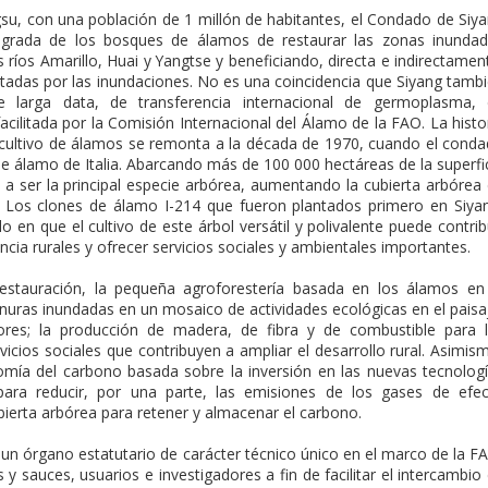
ngsu, con una población de 1 millón de habitantes, el Condado de Siy
tegrada de los bosques de álamos de restaurar las zonas inunda
s ríos Amarillo, Huai y Yangtse y beneficiando, directa e indirectamen
tadas por las inundaciones. No es una coincidencia que Siyang tamb
larga data, de transferencia internacional de germoplasma, 
acilitada por la Comisión Internacional del Álamo de la FAO. La histo
 cultivo de álamos se remonta a la década de 1970, cuando el cond
e álamo de Italia. Abarcando más de 100 000 hectáreas de la superfi
 a ser la principal especie arbórea, aumentando la cubierta arbórea
o. Los clones de álamo I-214 que fueron plantados primero en Siya
en que el cultivo de este árbol versátil y polivalente puede contrib
cia rurales y ofrecer servicios sociales y ambientales importantes.
estauración, la pequeña agroforestería basada en los álamos en
nuras inundadas en un mosaico de actividades ecológicas en el paisa
tores; la producción de madera, de fibra y de combustible para 
rvicios sociales que contribuyen a ampliar el desarrollo rural. Asimis
omía del carbono basada sobre la inversión en las nuevas tecnolog
s) para reducir, por una parte, las emisiones de los gases de efe
ubierta arbórea para retener y almacenar el carbono.
 un órgano estatutario de carácter técnico único en el marco de la F
y sauces, usuarios e investigadores a fin de facilitar el intercambio