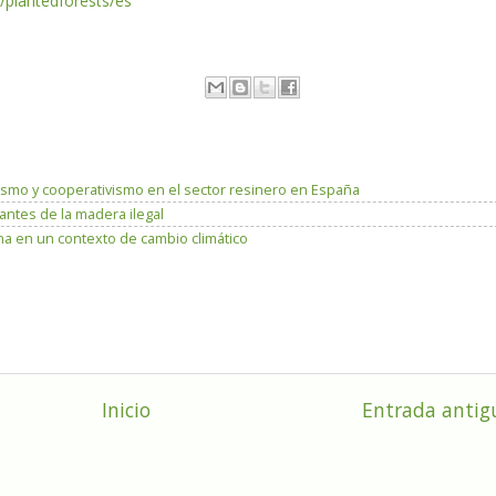
/plantedforests/es
ismo y cooperativismo en el sector resinero en España
antes de la madera ilegal
a en un contexto de cambio climático
Inicio
Entrada antig