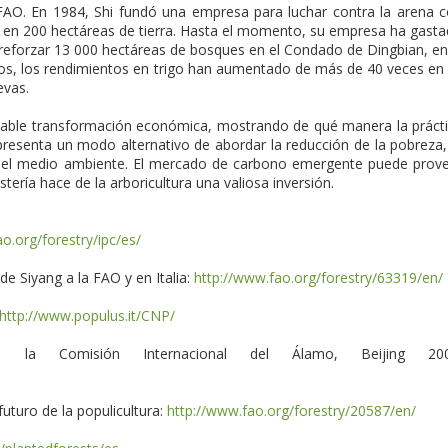
 FAO. En 1984, Shi fundó una empresa para luchar contra la arena 
les en 200 hectáreas de tierra. Hasta el momento, su empresa ha gast
 reforzar 13 000 hectáreas de bosques en el Condado de Dingbian, en
rzos, los rendimientos en trigo han aumentado de más de 40 veces en
evas.
table transformación económica, mostrando de qué manera la práct
presenta un modo alternativo de abordar la reducción de la pobreza,
n del medio ambiente. El mercado de carbono emergente puede prov
tería hace de la arboricultura una valiosa inversión.
o.org/forestry/ipc/es/
de Siyang a la FAO y en Italia:
http://www.fao.org/forestry/63319/en/
http://www.populus.it/CNP/
la Comisión Internacional del Álamo, Beijing 200
futuro de la populicultura:
http://www.fao.org/forestry/20587/en/