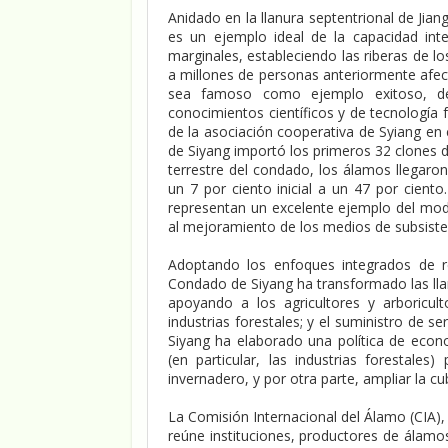
Anidado en la llanura septentrional de Jia
es un ejemplo ideal de la capacidad in
marginales, estableciendo las riberas de lo
a millones de personas anteriormente afec
sea famoso como ejemplo exitoso, de 
conocimientos científicos y de tecnología f
de la asociación cooperativa de Syiang en
de Siyang importó los primeros 32 clones d
terrestre del condado, los álamos llegaron
un 7 por ciento inicial a un 47 por cient
representan un excelente ejemplo del modo 
al mejoramiento de los medios de subsisten
Adoptando los enfoques integrados de r
Condado de Siyang ha transformado las lla
apoyando a los agricultores y arboricul
industrias forestales; y el suministro de se
Siyang ha elaborado una política de econ
(en particular, las industrias forestale
invernadero, y por otra parte, ampliar la c
La Comisión Internacional del Álamo (CIA),
reúne instituciones, productores de álamos 