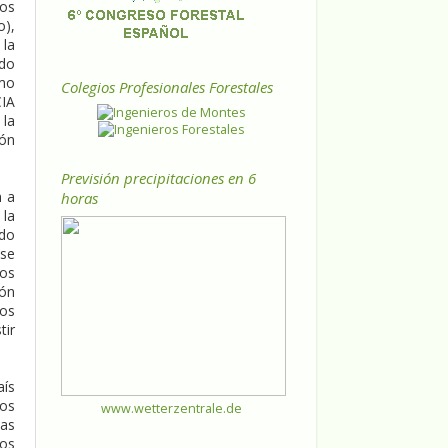
los
o),
 la
ndo
amo
Colegios Profesionales Forestales
CIA
 la
ión
Previsión precipitaciones en 6
n a
horas
 la
ado
 se
ios
ión
ros
tir
aís
los
www.wetterzentrale.de
las
vos