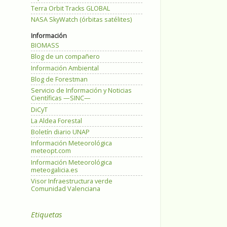
Terra Orbit Tracks GLOBAL
NASA SkyWatch (órbitas satélites)
Información
BIOMASS
Blog de un compañero
Información Ambiental
Blog de Forestman
Servicio de Información y Noticias
Científicas —SINC—
DiCyT
La Aldea Forestal
Boletín diario UNAP
Información Meteorológica
meteopt.com
Información Meteorológica
meteogalicia.es
Visor Infraestructura verde
Comunidad Valenciana
Etiquetas