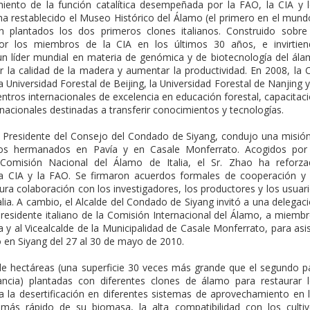
iento de la función catalítica desempeñada por la FAO, la CIA y 
g ha restablecido el Museo Histórico del Álamo (el primero en el mund
 plantados los dos primeros clones italianos. Construido sobre
 por los miembros de la CIA en los últimos 30 años, e invirtie
un líder mundial en materia de genómica y de biotecnología del ál
r la calidad de la madera y aumentar la productividad. En 2008, la 
 Universidad Forestal de Beijing, la Universidad Forestal de Nanjing y
tros internacionales de excelencia en educación forestal, capacitac
ernacionales destinadas a transferir conocimientos y tecnologías.
n, Presidente del Consejo del Condado de Siyang, condujo una misió
dos hermanados en Pavía y en Casale Monferrato. Acogidos por
Comisión Nacional del Álamo de Italia, el Sr. Zhao ha reforz
 la CIA y la FAO. Se firmaron acuerdos formales de cooperación y
ra colaboración con los investigadores, los productores y los usuar
lia. A cambio, el Alcalde del Condado de Siyang invitó a una delegac
residente italiano de la Comisión Internacional del Álamo, a miemb
 y al Vicealcalde de la Municipalidad de Casale Monferrato, para asis
o en Siyang del 27 al 30 de mayo de 2010.
e hectáreas (una superficie 30 veces más grande que el segundo p
ncia) plantadas con diferentes clones de álamo para restaurar 
a la desertificación en diferentes sistemas de aprovechamiento en 
más rápido de su biomasa, la alta compatibilidad con los culti