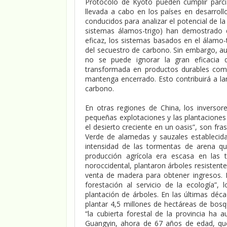
Protocolo de Kyoto pueden cumplir parci
llevada a cabo en los países en desarrol
conducidos para analizar el potencial de la
sistemas álamos-trigo) han demostrado 
eficaz, los sistemas basados en el álamo-
del secuestro de carbono. Sin embargo, a
no se puede ignorar la gran eficacia 
transformada en productos durables como
mantenga encerrado. Esto contribuirá a la
carbono.
En otras regiones de China, los inverso
pequeñas explotaciones y las plantaciones 
el desierto creciente en un oasis”, son fra
Verde de alamedas y sauzales establecida 
intensidad de las tormentas de arena qu
producción agrícola era escasa en las t
noroccidental, plantaron árboles resisten
venta de madera para obtener ingresos. 
forestación al servicio de la ecología”, 
plantación de árboles. En las últimas déc
plantar 4,5 millones de hectáreas de bosq
“la cubierta forestal de la provincia ha
Guangyin, ahora de 67 años de edad, que