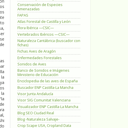
ión
Conservación de Especies
ios
Amenazadas
los
FAPAS
nte
Atlas Forestal de Castilla y León
nto
sa,
Flora Ibérica —CSIC—
er
Vertebrados Ibéricos —CSIC—
 se
Naturaleza Cantábrica (buscador con
 de
fichas)
Fichas Aves de Aragón
Enfermedades Forestales
las
Sonidos de Aves
mar
Banco de Sonidos e Imágenes
lla
Ministerio de Educación
 la
Enciclopedia de las aves de España
uya
Buscador ENP Castilla-La Mancha
sos
 la
Visor Junta Andalucía
“la
Visor SIG Comunitat Valenciana
 de
Visualizador ENP Castilla-La Mancha
ara
Blog SEO Ciudad Real
al,
Blog -Naturaleza Salvaje-
Shi
ido
Crop Scape USA, Cropland Data