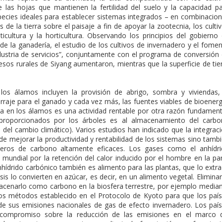
 las hojas que mantienen la fertilidad del suelo y la capacidad p
ecies ideales para establecer sistemas integrados – en combinacio
os de la tierra sobre el paisaje a fin de apoyar la zootecnia, los culti
viticultura y la horticultura. Observando los principios del gobierno
lo de la ganadería, el estudio de los cultivos de invernadero y el fome
industria de servicios”, conjuntamente con el programa de conversión
gresos rurales de Siyang aumentaron, mientras que la superficie de tie
 los álamos incluyen la provisión de abrigo, sombra y viviendas,
orraje para el ganado y cada vez más, las fuentes viables de bioenerg
a en los álamos es una actividad rentable por otra razón fundament
proporcionados por los árboles es al almacenamiento del carb
del cambio climático). Varios estudios han indicado que la integrac
ede mejorar la productividad y rentabilidad de los sistemas sino tamb
eros de carbono altamente eficaces. Los gases como el anhídr
mundial por la retención del calor inducido por el hombre en la pa
anhídrido carbónico también es alimento para las plantas, que lo extr
is lo convierten en azúcar, es decir, en un alimento vegetal. Eliminar
acenarlo como carbono en la biosfera terrestre, por ejemplo media
los métodos establecido en el Protocolo de Kyoto para que los paí
de sus emisiones nacionales de gas de efecto invernadero. Los paí
n compromiso sobre la reducción de las emisiones en el marco 