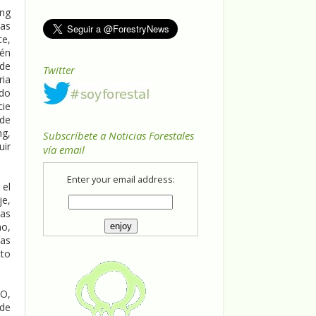
ang
das
te,
ién
de
Twitter
ria
ado
cie
 de
ng,
Subscríbete a Noticias Forestales
uir
vía email
Enter your email address:
 el
je,
las
mo,
ías
cto
AO,
 de