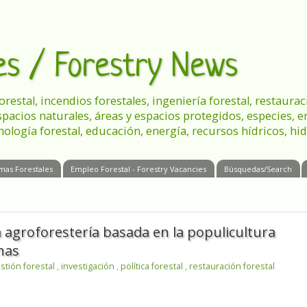
les / Forestry News
 forestal, incendios forestales, ingeniería forestal, restau
spacios naturales, áreas y espacios protegidos, especies, 
nología forestal, educación, energía, recursos hídricos, hid
mas Forestales
Empleo Forestal - Forestry Vacancies
Búsquedas/Search
la agroforestería basada en la populicultura
nas
stión forestal
,
investigación
,
política forestal
,
restauración forestal