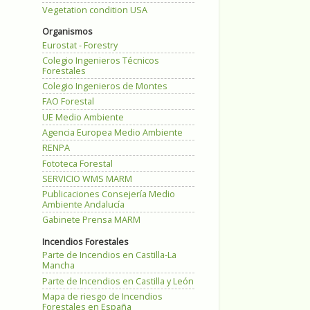
Vegetation condition USA
Organismos
Eurostat - Forestry
Colegio Ingenieros Técnicos
Forestales
Colegio Ingenieros de Montes
FAO Forestal
UE Medio Ambiente
Agencia Europea Medio Ambiente
RENPA
Fototeca Forestal
SERVICIO WMS MARM
Publicaciones Consejería Medio
Ambiente Andalucía
Gabinete Prensa MARM
Incendios Forestales
Parte de Incendios en Castilla-La
Mancha
Parte de Incendios en Castilla y León
Mapa de riesgo de Incendios
Forestales en España