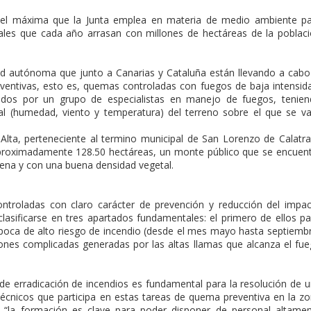
s el máxima que la Junta emplea en materia de medio ambiente p
tales que cada año arrasan con millones de hectáreas de la poblac
ad autónoma que junto a Canarias y Cataluña están llevando a cabo
ventivas, esto es, quemas controladas con fuegos de baja intensid
lados por un grupo de especialistas en manejo de fuegos, tenie
al (humedad, viento y temperatura) del terreno sobre el que se v
Alta, perteneciente al termino municipal de San Lorenzo de Calatr
aproximadamente 128.50 hectáreas, un monte público que se encuen
rena y con una buena densidad vegetal.
ntroladas con claro carácter de prevención y reducción del impa
lasificarse en tres apartados fundamentales: el primero de ellos p
época de alto riesgo de incendio (desde el mes mayo hasta septiemb
iones complicadas generadas por las altas llamas que alcanza el fu
 de erradicación de incendios es fundamental para la resolución de 
 técnicos que participa en estas tareas de quema preventiva en la z
 “la formación es clave para poder disponer de personal altame