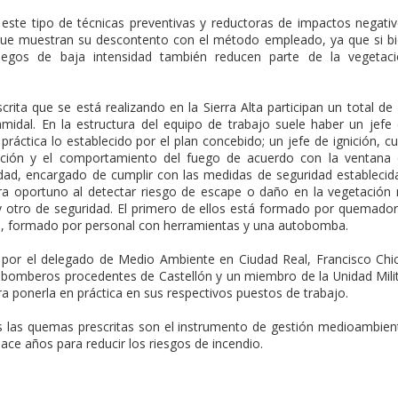
 este tipo de técnicas preventivas y reductoras de impactos negati
que muestran su descontento con el método empleado, ya que si b
uegos de baja intensidad también reducen parte de la vegetac
crita que se está realizando en la Sierra Alta participan un total de
midal. En la estructura del equipo de trabajo suele haber un jefe
áctica lo establecido por el plan concebido; un jefe de ignición, c
nición y el comportamiento del fuego de acuerdo con la ventana
ridad, encargado de cumplir con las medidas de seguridad establecid
era oportuno al detectar riesgo de escape o daño en la vegetación
y otro de seguridad. El primero de ellos está formado por quemado
do, formado por personal con herramientas y una autobomba.
 por el delegado de Medio Ambiente en Ciudad Real, Francisco Chi
s bomberos procedentes de Castellón y un miembro de la Unidad Mili
a ponerla en práctica en sus respectivos puestos de trabajo.
s las quemas prescritas son el instrumento de gestión medioambien
ace años para reducir los riesgos de incendio.