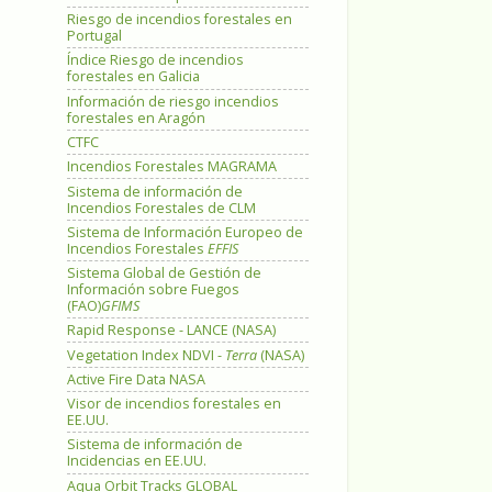
Riesgo de incendios forestales en
Portugal
Índice Riesgo de incendios
forestales en Galicia
Información de riesgo incendios
forestales en Aragón
CTFC
Incendios Forestales MAGRAMA
Sistema de información de
Incendios Forestales de CLM
Sistema de Información Europeo de
Incendios Forestales
EFFIS
Sistema Global de Gestión de
Información sobre Fuegos
(FAO)
GFIMS
Rapid Response - LANCE (NASA)
Vegetation Index NDVI -
Terra
(NASA)
Active Fire Data NASA
Visor de incendios forestales en
EE.UU.
Sistema de información de
Incidencias en EE.UU.
Aqua Orbit Tracks GLOBAL