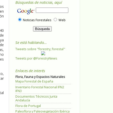
Búsquedas de noticias, aquí
vos
ien
ión
Noticias Forestales
Web
 40
 de
uya
Se está hablando...
 de
Tweets sobre "forestry, forestal"
as,
 no
Tweets por @ForestryNews
res
Enlaces de interés
co,
Flora, Fauna y Espacios Naturales
tar
Mapa Forestal de España
Inventario Forestal Nacional IFN2
IFN3
tal
Documentos Técnicos Junta
Andalucía
Flora de Portugal
Paleoflora y Paleovegetación Ibérica