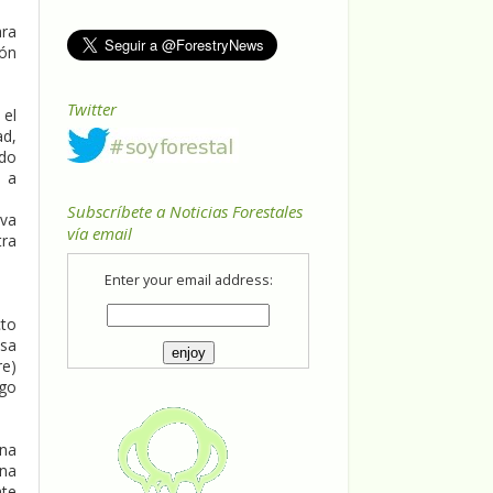
ara
ión
Twitter
 el
ad,
ndo
a a
Subscríbete a Noticias Forestales
ava
vía email
tra
Enter your email address:
cto
asa
re)
ego
una
ona
nte