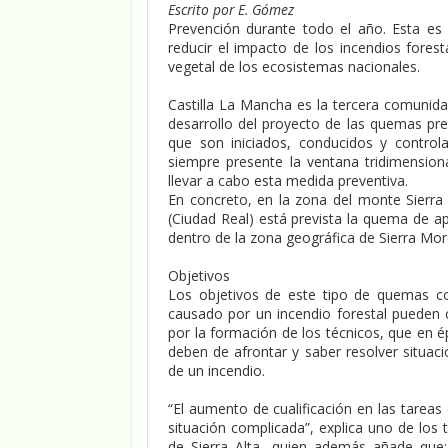
Escrito por E. Gómez
Prevención durante todo el año. Esta e
reducir el impacto de los incendios fores
vegetal de los ecosistemas nacionales.
Castilla La Mancha es la tercera comunid
desarrollo del proyecto de las quemas pre
que son iniciados, conducidos y contro
siempre presente la ventana tridimension
llevar a cabo esta medida preventiva.
En concreto, en la zona del monte Sierra 
(Ciudad Real) está prevista la quema de 
dentro de la zona geográfica de Sierra Mo
Objetivos
Los objetivos de este tipo de quemas co
causado por un incendio forestal pueden c
por la formación de los técnicos, que en 
deben de afrontar y saber resolver situac
de un incendio.
“El aumento de cualificación en las tareas
situación complicada”, explica uno de los
de Sierra Alta, quien además añade que: