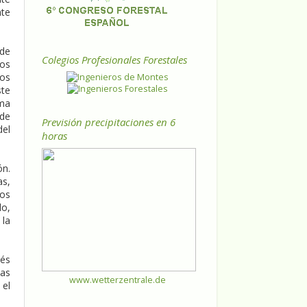
nte
 de
Colegios Profesionales Forestales
tos
tos
ste
rma
 de
Previsión precipitaciones en 6
del
horas
ón.
as,
los
lo,
 la
ués
das
www.wetterzentrale.de
 el