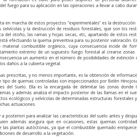
 del fuego para su aplicación en las operaciones a llevar a cabo dura
uesta en marcha de estos proyectos “experimentales” es la destrucción
 selvícolas y la destrucción de residuos forestales, que son los res
ca del otoño, las ramas y hojas secas, etc, apartando de estos res
 está efectuando la quema preventiva para su posterior valoración. E
te material combustible orgánico, cuya consecuencia incide de fo
rtamiento extremo de un supuesto fuego forestal al crearse zonas
onsecuencia un aumento en el número de posibilidades de extinción 
os daños a la cubierta vegetal.
mas prescritas, y no menos importante, es la obtención de informaci
ste tipo de quemas controladas son inspeccionados por Belén Hinojos
nes del Suelo. Ella es la encargada de delimitar las zonas donde 
uemas y además analiza el impacto posterior de las llamas en el sue
ctos ecológicos y selvícolas de determinadas estructuras forestales y
ichas actuaciones.
 a posteriori para analizar las características del suelo antes y desp
quien además asegura que en ocasiones, estas quemas controla
de las plantas autóctonas, ya que el combustible quemado enriquece
ciones de desarrollo a la vegetación.