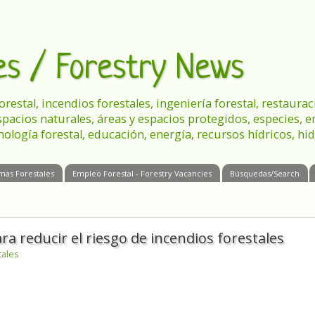
les / Forestry News
 forestal, incendios forestales, ingeniería forestal, restau
spacios naturales, áreas y espacios protegidos, especies, 
nología forestal, educación, energía, recursos hídricos, hid
mas Forestales
Empleo Forestal - Forestry Vacancies
Búsquedas/Search
 reducir el riesgo de incendios forestales
tales