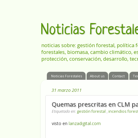
Noticias Foresta
noticias sobre: gestión forestal, política
forestales, biomasa, cambio climático, e
protección, conservación, desarrollo, tec
Noticias Forestales
About us
Contact
Te
31 marzo 2011
Quemas prescritas en CLM para
Etiquetado en
:
gestión forestal
,
incendios fores
visto en
lanzadigital.com