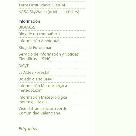
Terra Orbit Tracks GLOBAL
NASA SkyWatch (órbitas satélites)
Información
BIOMASS
Blog de un compañero
Información Ambiental
Blog de Forestman
Servicio de Información y Noticias
Científicas —SINC—
DiCyT
La Aldea Forestal
Boletín diario UNAP
Información Meteorológica
meteopt.com
Información Meteorológica
meteogalicia.es
Visor Infraestructura verde
Comunidad Valenciana
Etiquetas