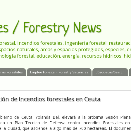
les / Forestry News
 forestal, incendios forestales, ingeniería forestal, restau
spacios naturales, áreas y espacios protegidos, especies, 
nología forestal, educación, energía, recursos hídricos, hid
mas Forestales
Empleo Forestal - Forestry Vacancies
Búsquedas/Search
ción de incendios forestales en Ceuta
ierno de Ceuta, Yolanda Bel, elevará a la próxima Sesión Plena
lea un Plan Técnico de Defensa contra Incendios Forestales en
de la ciudad, que asciende a algo más de 700 hectáreas. El docume