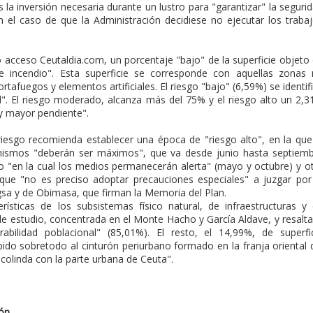
 la inversión necesaria durante un lustro para "garantizar" la seguri
 el caso de que la Administración decidiese no ejecutar los traba
 acceso Ceutaldia.com, un porcentaje "bajo" de la superficie objeto
e incendio". Esta superficie se corresponde con aquellas zonas
tafuegos y elementos artificiales. El riesgo "bajo" (6,59%) se identif
". El riesgo moderado, alcanza más del 75% y el riesgo alto un 2,
y mayor pendiente".
l riesgo recomienda establecer una época de "riesgo alto", en la que
 mismos "deberán ser máximos", que va desde junio hasta septiem
o "en la cual los medios permanecerán alerta" (mayo y octubre) y o
 que "no es preciso adoptar precauciones especiales" a juzgar por
gsa y de Obimasa, que firman la Memoria del Plan.
ísticas de los subsistemas físico natural, de infraestructuras y
e estudio, concentrada en el Monte Hacho y García Aldave, y resalta
rabilidad poblacional" (85,01%). El resto, el 14,99%, de superfi
ido sobretodo al cinturón periurbano formado en la franja oriental 
olinda con la parte urbana de Ceuta".
ión