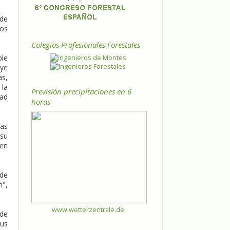
 de
sos
Colegios Profesionales Forestales
ble
uye
as,
 la
Previsión precipitaciones en 6
dad
horas
nas
 su
 en
 de
n",
www.wetterzentrale.de
 de
sus