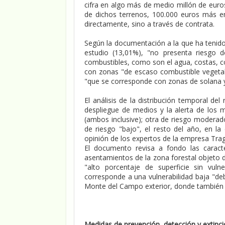
cifra en algo más de medio millón de euros
de dichos terrenos, 100.000 euros más en
directamente, sino a través de contrata.
Según la documentación a la que ha tenido
estudio (13,01%), "no presenta riesgo d
combustibles, como son el agua, costas, cor
con zonas "de escaso combustible vegetal
"que se corresponde con zonas de solana 
El análisis de la distribución temporal de
despliegue de medios y la alerta de los
(ambos inclusive); otra de riesgo moderad
de riesgo "bajo", el resto del año, en la
opinión de los expertos de la empresa Tra
El documento revisa a fondo las caracter
asentamientos de la zona forestal objeto d
"alto porcentaje de superficie sin vulne
corresponde a una vulnerabilidad baja "deb
Monte del Campo exterior, donde también c
Medidas de prevención, detección y extinc