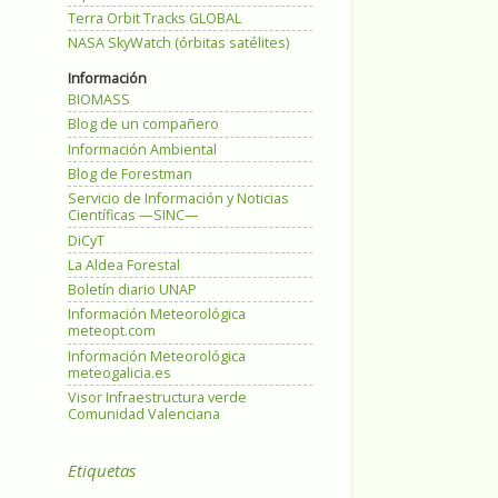
Terra Orbit Tracks GLOBAL
NASA SkyWatch (órbitas satélites)
Información
BIOMASS
Blog de un compañero
Información Ambiental
Blog de Forestman
Servicio de Información y Noticias
Científicas —SINC—
DiCyT
La Aldea Forestal
Boletín diario UNAP
Información Meteorológica
meteopt.com
Información Meteorológica
meteogalicia.es
Visor Infraestructura verde
Comunidad Valenciana
Etiquetas