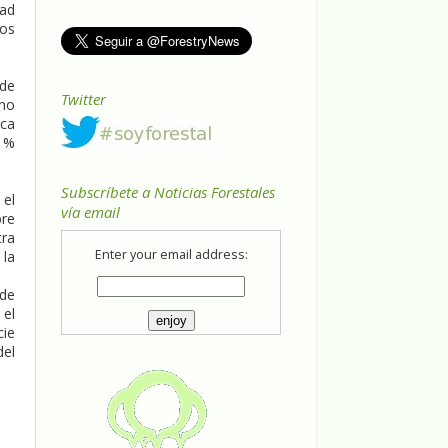
dad
jos
 de
Twitter
 no
ica
31%
Subscríbete a Noticias Forestales
 el
vía email
bre
tra
Enter your email address:
 la
 de
 el
cie
del