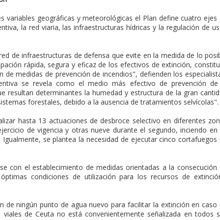
les variables geográficas y meteorológicas el Plan define cuatro ejes
entiva, la red viaria, las infraestructuras hídricas y la regulación de u
ed de infraestructuras de defensa que evite en la medida de lo posi
cipación rápida, segura y eficaz de los efectivos de extinción, constit
ción de medidas de prevención de incendios", defienden los especialist
eventiva se revela como el medio más efectivo de prevención de
ue resultan determinantes la humedad y estructura de la gran canti
istemas forestales, debido a la ausencia de tratamientos selvícolas".
lizar hasta 13 actuaciones de desbroce selectivo en diferentes zo
ejercicio de vigencia y otras nueve durante el segundo, inciendo en
Igualmente, se plantea la necesidad de ejecutar cinco cortafuegos
se con el establecimiento de medidas orientadas a la consecución
ptimas condiciones de utilización para los recursos de extinció
ón de ningún punto de agua nuevo para facilitar la extinción en caso
de viales de Ceuta no está convenientemente señalizada en todos 