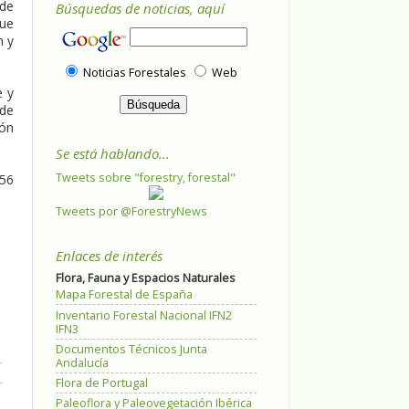
 de
Búsquedas de noticias, aquí
que
n y
Noticias Forestales
Web
e y
 de
ión
Se está hablando...
Tweets sobre "forestry, forestal"
 56
Tweets por @ForestryNews
Enlaces de interés
Flora, Fauna y Espacios Naturales
Mapa Forestal de España
Inventario Forestal Nacional IFN2
IFN3
Documentos Técnicos Junta
Andalucía
Flora de Portugal
Paleoflora y Paleovegetación Ibérica