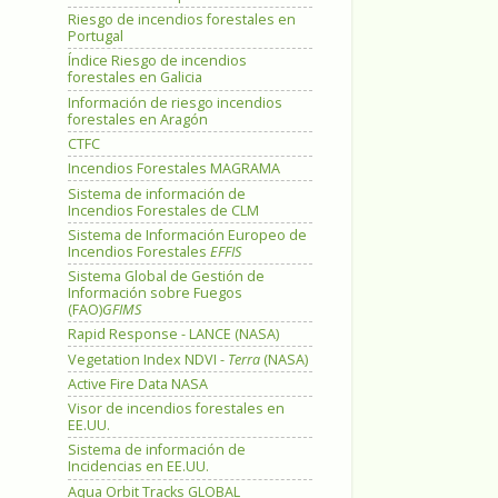
Riesgo de incendios forestales en
Portugal
Índice Riesgo de incendios
forestales en Galicia
Información de riesgo incendios
forestales en Aragón
CTFC
Incendios Forestales MAGRAMA
Sistema de información de
Incendios Forestales de CLM
Sistema de Información Europeo de
Incendios Forestales
EFFIS
Sistema Global de Gestión de
Información sobre Fuegos
(FAO)
GFIMS
Rapid Response - LANCE (NASA)
Vegetation Index NDVI -
Terra
(NASA)
Active Fire Data NASA
Visor de incendios forestales en
EE.UU.
Sistema de información de
Incidencias en EE.UU.
Aqua Orbit Tracks GLOBAL