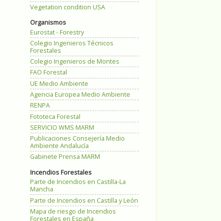
Vegetation condition USA
Organismos
Eurostat - Forestry
Colegio Ingenieros Técnicos
Forestales
Colegio Ingenieros de Montes
FAO Forestal
UE Medio Ambiente
Agencia Europea Medio Ambiente
RENPA
Fototeca Forestal
SERVICIO WMS MARM
Publicaciones Consejería Medio
Ambiente Andalucía
Gabinete Prensa MARM
Incendios Forestales
Parte de Incendios en Castilla-La
Mancha
Parte de Incendios en Castilla y León
Mapa de riesgo de Incendios
Forestales en España