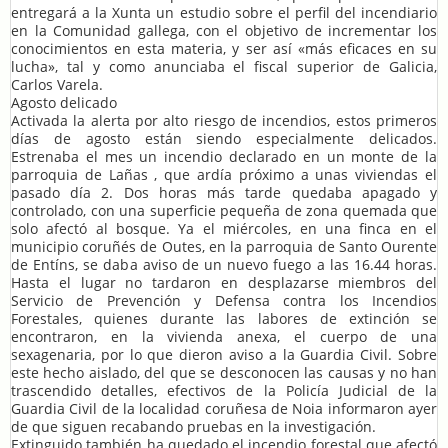
entregará a la Xunta un estudio sobre el perfil del incendiario
en la Comunidad gallega, con el objetivo de incrementar los
conocimientos en esta materia, y ser así «más eficaces en su
lucha», tal y como anunciaba el fiscal superior de Galicia,
Carlos Varela.
Agosto delicado
Activada la alerta por alto riesgo de incendios, estos primeros
días de agosto están siendo especialmente delicados.
Estrenaba el mes un incendio declarado en un monte de la
parroquia de Lañas , que ardía próximo a unas viviendas el
pasado día 2. Dos horas más tarde quedaba apagado y
controlado, con una superficie pequeña de zona quemada que
solo afectó al bosque. Ya el miércoles, en una finca en el
municipio coruñés de Outes, en la parroquia de Santo Ourente
de Entíns, se daba aviso de un nuevo fuego a las 16.44 horas.
Hasta el lugar no tardaron en desplazarse miembros del
Servicio de Prevención y Defensa contra los Incendios
Forestales, quienes durante las labores de extinción se
encontraron, en la vivienda anexa, el cuerpo de una
sexagenaria, por lo que dieron aviso a la Guardia Civil. Sobre
este hecho aislado, del que se desconocen las causas y no han
trascendido detalles, efectivos de la Policía Judicial de la
Guardia Civil de la localidad coruñesa de Noia informaron ayer
de que siguen recabando pruebas en la investigación.
Extinguido también ha quedado el incendio forestal que afectó