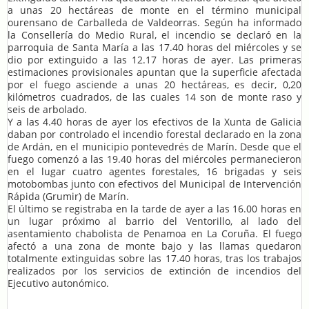
a unas 20 hectáreas de monte en el término municipal
ourensano de Carballeda de Valdeorras. Según ha informado
la Consellería do Medio Rural, el incendio se declaró en la
parroquia de Santa María a las 17.40 horas del miércoles y se
dio por extinguido a las 12.17 horas de ayer. Las primeras
estimaciones provisionales apuntan que la superficie afectada
por el fuego asciende a unas 20 hectáreas, es decir, 0,20
kilómetros cuadrados, de las cuales 14 son de monte raso y
seis de arbolado.
Y a las 4.40 horas de ayer los efectivos de la Xunta de Galicia
daban por controlado el incendio forestal declarado en la zona
de Ardán, en el municipio pontevedrés de Marín. Desde que el
fuego comenzó a las 19.40 horas del miércoles permanecieron
en el lugar cuatro agentes forestales, 16 brigadas y seis
motobombas junto con efectivos del Municipal de Intervención
Rápida (Grumir) de Marín.
El último se registraba en la tarde de ayer a las 16.00 horas en
un lugar próximo al barrio del Ventorillo, al lado del
asentamiento chabolista de Penamoa en La Coruña. El fuego
afectó a una zona de monte bajo y las llamas quedaron
totalmente extinguidas sobre las 17.40 horas, tras los trabajos
realizados por los servicios de extinción de incendios del
Ejecutivo autonómico.