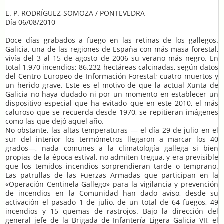
E. P. RODRÍGUEZ-SOMOZA / PONTEVEDRA
Día 06/08/2010
Doce días grabados a fuego en las retinas de los gallegos.
Galicia, una de las regiones de España con más masa forestal,
vivía del 3 al 15 de agosto de 2006 su verano más negro. En
total 1.970 incendios; 86.232 hectáreas calcinadas, según datos
del Centro Europeo de Información Forestal; cuatro muertos y
un herido grave. Este es el motivo de que la actual Xunta de
Galicia no haya dudado ni por un momento en establecer un
dispositivo especial que ha evitado que en este 2010, el más
caluroso que se recuerda desde 1970, se repitieran imágenes
como las que dejó aquel año.
No obstante, las altas temperaturas — el día 29 de julio en el
sur del interior los termómetros llegaron a marcar los 40
grados—, nada comunes a la climatología gallega si bien
propias de la época estival, no admiten tregua, y era previsible
que los temidos incendios sorprendieran tarde o temprano.
Las patrullas de las Fuerzas Armadas que participan en la
«Operación Centinela Gallego» para la vigilancia y prevención
de incendios en la Comunidad han dado aviso, desde su
activación el pasado 1 de julio, de un total de 64 fuegos, 49
incendios y 15 quemas de rastrojos. Bajo la dirección del
general jefe de la Brigada de Infantería Ligera Galicia VII, el