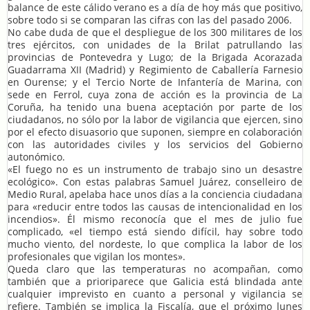
balance de este cálido verano es a día de hoy más que positivo,
sobre todo si se comparan las cifras con las del pasado 2006.
No cabe duda de que el despliegue de los 300 militares de los
tres ejércitos, con unidades de la Brilat patrullando las
provincias de Pontevedra y Lugo; de la Brigada Acorazada
Guadarrama XII (Madrid) y Regimiento de Caballería Farnesio
en Ourense; y el Tercio Norte de Infantería de Marina, con
sede en Ferrol, cuya zona de acción es la provincia de La
Coruña, ha tenido una buena aceptación por parte de los
ciudadanos, no sólo por la labor de vigilancia que ejercen, sino
por el efecto disuasorio que suponen, siempre en colaboración
con las autoridades civiles y los servicios del Gobierno
autonómico.
«El fuego no es un instrumento de trabajo sino un desastre
ecológico». Con estas palabras Samuel Juárez, conselleiro de
Medio Rural, apelaba hace unos días a la conciencia ciudadana
para «reducir entre todos las causas de intencionalidad en los
incendios». Él mismo reconocía que el mes de julio fue
complicado, «el tiempo está siendo difícil, hay sobre todo
mucho viento, del nordeste, lo que complica la labor de los
profesionales que vigilan los montes».
Queda claro que las temperaturas no acompañan, como
también que a prioriparece que Galicia está blindada ante
cualquier imprevisto en cuanto a personal y vigilancia se
refiere. También se implica la Fiscalía, que el próximo lunes