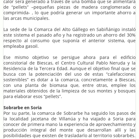
calor será generado a través de una bomba que se alimentará
de “pellets” –pequeñas piezas de madera conglomerada o
comprimida- , lo que podría generar un importante ahorro a
las arcas municipales.
La sede de la Comarca del Alto Gállego en Sabiñánigo instaló
este sistema el pasado año y ha registrado un ahorro del 30%
respecto al consumo que suponía el anterior sistema, que
empleaba gasoil.
Ese mismo objetivo se persigue ahora para el edificio
consistorial de Biescas, el Centro Cultural Pablo Neruda y la
Residencia de la Tercera Edad. Aunque el objetivo final que se
busca con la potenciación del uso de estas “calefacciones
sostenibles” es dotar a la comarca, concretamente a Biescas,
con una planta de biomasa que, entre otras, emplee los
materiales obtenidos de la limpieza de sus montes y bosques
para elaborar esos “pellets”.
Sobrarbe en Soria
Por su parte, la comarca de Sobrarbe ha seguido los pasos de
la localidad jacetana de Villanúa y ha viajado a Soria para
conocer de primera mano la experiencia de aprovechamiento y
producción integral del monte que desarrollan allí y las
posibilidades que existen de trasladarlo al territorio sobrarbés.