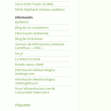
Terra Orbit Tracks GLOBAL
NASA SkyWatch (órbitas satélites)
Información
BIOMASS
Blog de un compañero
Información Ambiental
Blog de Forestman
Servicio de Información y Noticias
Científicas —SINC—
DiCyT
La Aldea Forestal
Boletín diario UNAP
Información Meteorológica
meteopt.com
Información Meteorológica
meteogalicia.es
Visor Infraestructura verde
Comunidad Valenciana
Etiquetas