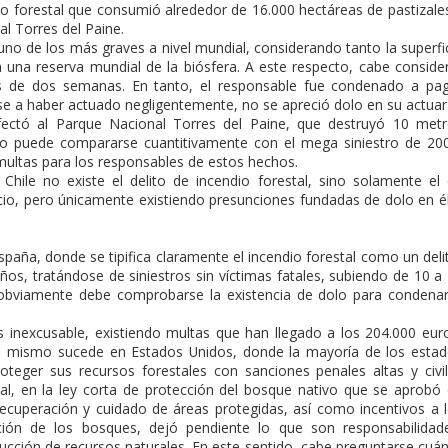
o forestal que consumió alrededor de 16.000 hectáreas de pastizale
al Torres del Paine.
uno de los más graves a nivel mundial, considerando tanto la superfi
una reserva mundial de la biósfera. A este respecto, cabe conside
 de dos semanas. En tanto, el responsable fue condenado a pa
e a haber actuado negligentemente, no se apreció dolo en su actuar
afectó al Parque Nacional Torres del Paine, que destruyó 10 met
 no puede compararse cuantitivamente con el mega siniestro de 20
multas para los responsables de estos hechos.
Chile no existe el delito de incendio forestal, sino solamente el
icio, pero únicamente existiendo presunciones fundadas de dolo en é
spaña, donde se tipifica claramente el incendio forestal como un deli
ños, tratándose de siniestros sin víctimas fatales, subiendo de 10 a
obviamente debe comprobarse la existencia de dolo para condena
es inexcusable, existiendo multas que han llegado a los 204.000 eur
 Lo mismo sucede en Estados Unidos, donde la mayoría de los esta
roteger sus recursos forestales con sanciones penales altas y civi
al, en la ley corta de protección del bosque nativo que se aprobó
cuperación y cuidado de áreas protegidas, así como incentivos a 
ación de los bosques, dejó pendiente lo que son responsabilidad
ucción de recursos naturales. En este sentido, cabe preguntarse cuá