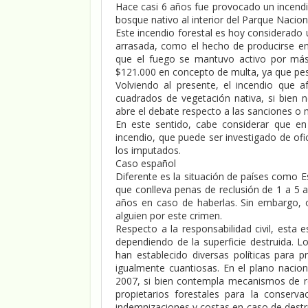
Hace casi 6 años fue provocado un incendi
bosque nativo al interior del Parque Nacion
Este incendio forestal es hoy considerado 
arrasada, como el hecho de producirse en 
que el fuego se mantuvo activo por más
$121.000 en concepto de multa, ya que pes
Volviendo al presente, el incendio que 
cuadrados de vegetación nativa, si bien
abre el debate respecto a las sanciones o 
En este sentido, cabe considerar que en 
incendio, que puede ser investigado de of
los imputados.
Caso español
Diferente es la situación de países como E
que conlleva penas de reclusión de 1 a 5 a
años en caso de haberlas. Sin embargo, 
alguien por este crimen.
Respecto a la responsabilidad civil, esta 
dependiendo de la superficie destruida.
han establecido diversas políticas para p
igualmente cuantiosas. En el plano nacion
2007, si bien contempla mecanismos de re
propietarios forestales para la conserv
indemnizaciones y costas en caso de destr