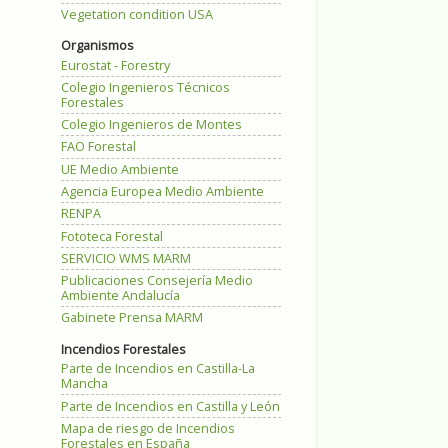
Vegetation condition USA
Organismos
Eurostat - Forestry
Colegio Ingenieros Técnicos
Forestales
Colegio Ingenieros de Montes
FAO Forestal
UE Medio Ambiente
Agencia Europea Medio Ambiente
RENPA
Fototeca Forestal
SERVICIO WMS MARM
Publicaciones Consejería Medio
Ambiente Andalucía
Gabinete Prensa MARM
Incendios Forestales
Parte de Incendios en Castilla-La
Mancha
Parte de Incendios en Castilla y León
Mapa de riesgo de Incendios
Forestales en España