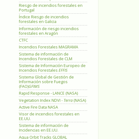
Riesgo de incendios forestales en
Portugal
Índice Riesgo de incendios
forestales en Galicia
Información de riesgo incendios
forestales en Aragón
CTFC
Incendios Forestales MAGRAMA
Sistema de información de
Incendios Forestales de CLM
Sistema de Información Europeo de
Incendios Forestales
EFFIS
Sistema Global de Gestión de
Información sobre Fuegos
(FAO)
GFIMS
Rapid Response - LANCE (NASA)
Vegetation Index NDVI -
Terra
(NASA)
Active Fire Data NASA
Visor de incendios forestales en
EE.UU.
Sistema de información de
Incidencias en EE.UU.
Aqua Orbit Tracks GLOBAL