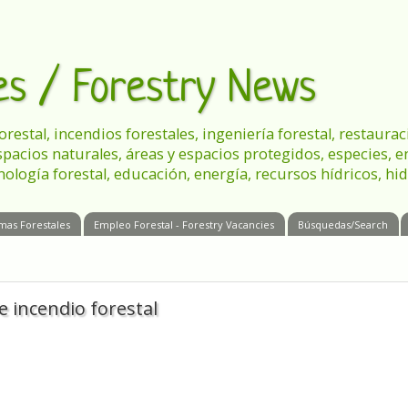
les / Forestry News
 forestal, incendios forestales, ingeniería forestal, restau
spacios naturales, áreas y espacios protegidos, especies, 
nología forestal, educación, energía, recursos hídricos, hid
mas Forestales
Empleo Forestal - Forestry Vacancies
Búsquedas/Search
e incendio forestal