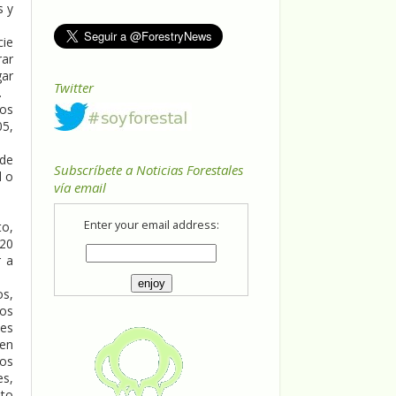
s y
cie
rar
gar
Twitter
.
ros
05,
 de
Subscríbete a Noticias Forestales
l o
vía email
Enter your email address:
to,
 20
r a
os,
dos
les
 en
los
es,
nto