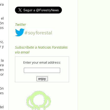
ara
 el
ión
Twitter
los
ez,
e y
Subscríbete a Noticias Forestales
vía email
 la
Enter your email address:
ara
 en
por
ión
ies
del