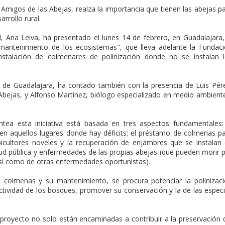
n Amigos de las Abejas, realza la importancia que tienen las abejas p
arrollo rural.
d, Ana Leiva, ha presentado el lunes 14 de febrero, en Guadalajara,
 mantenimiento de los ecosistemas", que lleva adelante la Fundac
nstalación de colmenares de polinización donde no se instalan 
a de Guadalajara, ha contado también con la presencia de Luis Pér
Abejas, y Alfonso Martínez, biólogo especializado en medio ambient
tea esta iniciativa está basada en tres aspectos fundamentales:
 en aquellos lugares donde hay déficits; el préstamo de colmenas p
apicultores noveles y la recuperación de enjambres que se instalan
lud pública y enfermedades de las propias abejas (que pueden morir 
así como de otras enfermedades oportunistas).
de colmenas y su mantenimiento, se procura potenciar la polinizac
tividad de los bosques, promover su conservación y la de las espec
 proyecto no solo están encaminadas a contribuir a la preservación 