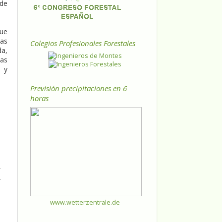
 de
que
jas
Colegios Profesionales Forestales
da,
las
s y
Previsión precipitaciones en 6
horas
www.wetterzentrale.de