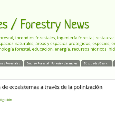
les / Forestry News
 forestal, incendios forestales, ingeniería forestal, restau
spacios naturales, áreas y espacios protegidos, especies, 
nología forestal, educación, energía, recursos hídricos, hid
mas Forestales
Empleo Forestal - Forestry Vacancies
Búsquedas/Search
 de ecosistemas a través de la polinización
tigación