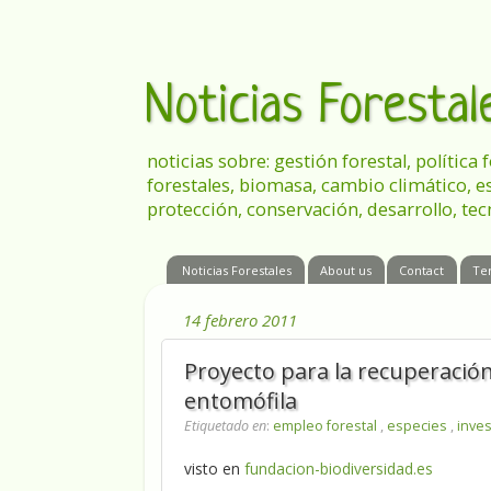
Noticias Foresta
noticias sobre: gestión forestal, política
forestales, biomasa, cambio climático, e
protección, conservación, desarrollo, tec
Noticias Forestales
About us
Contact
Te
14 febrero 2011
Proyecto para la recuperación
entomófila
Etiquetado en
:
empleo forestal
,
especies
,
inves
visto en
fundacion-biodiversidad.es