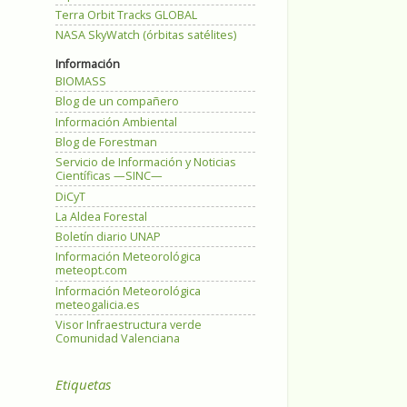
Terra Orbit Tracks GLOBAL
NASA SkyWatch (órbitas satélites)
Información
BIOMASS
Blog de un compañero
Información Ambiental
Blog de Forestman
Servicio de Información y Noticias
Científicas —SINC—
DiCyT
La Aldea Forestal
Boletín diario UNAP
Información Meteorológica
meteopt.com
Información Meteorológica
meteogalicia.es
Visor Infraestructura verde
Comunidad Valenciana
Etiquetas