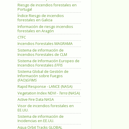
Riesgo de incendios forestales en
Portugal
Índice Riesgo de incendios
forestales en Galicia
Información de riesgo incendios
forestales en Aragón
CTFC
Incendios Forestales MAGRAMA
Sistema de información de
Incendios Forestales de CLM
Sistema de Información Europeo de
Incendios Forestales
EFFIS
Sistema Global de Gestión de
Información sobre Fuegos
(FAO)
GFIMS
Rapid Response - LANCE (NASA)
Vegetation Index NDVI -
Terra
(NASA)
Active Fire Data NASA
Visor de incendios forestales en
EE.UU.
Sistema de información de
Incidencias en EE.UU.
Aqua Orbit Tracks GLOBAL