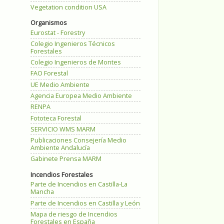
Vegetation condition USA
Organismos
Eurostat - Forestry
Colegio Ingenieros Técnicos
Forestales
Colegio Ingenieros de Montes
FAO Forestal
UE Medio Ambiente
Agencia Europea Medio Ambiente
RENPA
Fototeca Forestal
SERVICIO WMS MARM
Publicaciones Consejería Medio
Ambiente Andalucía
Gabinete Prensa MARM
Incendios Forestales
Parte de Incendios en Castilla-La
Mancha
Parte de Incendios en Castilla y León
Mapa de riesgo de Incendios
Forestales en España