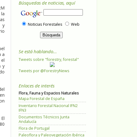
Búsquedas de noticias, aquí
ARM
 la
sas
Noticias Forestales
Web
o y
rio
pel
Se está hablando...
n a
Tweets sobre "forestry, forestal"
 el
n y
Tweets por @ForestryNews
ndo
Enlaces de interés
del
Flora, Fauna y Espacios Naturales
 en
Mapa Forestal de España
con
Inventario Forestal Nacional IFN2
IFN3
Documentos Técnicos Junta
 El
Andalucía
880
Flora de Portugal
Paleoflora y Paleovegetación Ibérica