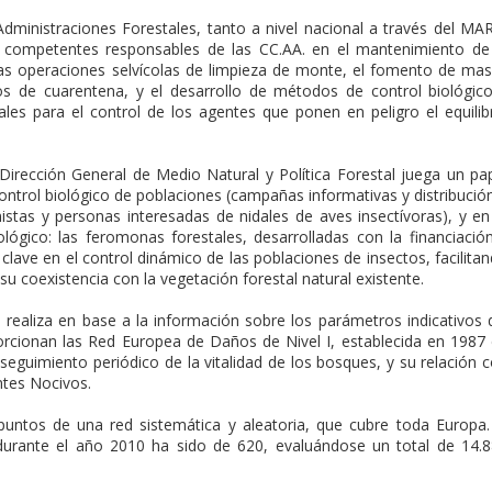
Administraciones Forestales, tanto a nivel nacional a través del M
ompetentes responsables de las CC.AA. en el mantenimiento de
 las operaciones selvícolas de limpieza de monte, el fomento de ma
s de cuarentena, y el desarrollo de métodos de control biológic
es para el control de los agentes que ponen en peligro el equilib
irección General de Medio Natural y Política Forestal juega un pa
ntrol biológico de poblaciones (campañas informativas y distribució
stas y personas interesadas de nidales de aves insectívoras), y en
ológico: las feromonas forestales, desarrolladas con la financiació
ave en el control dinámico de las poblaciones de insectos, facilita
u coexistencia con la vegetación forestal natural existente.
 realiza en base a la información sobre los parámetros indicativos 
rcionan las Red Europea de Daños de Nivel I, establecida en 1987
 seguimiento periódico de la vitalidad de los bosques, y su relación 
ntes Nocivos.
puntos de una red sistemática y aleatoria, que cubre toda Europa.
urante el año 2010 ha sido de 620, evaluándose un total de 14.