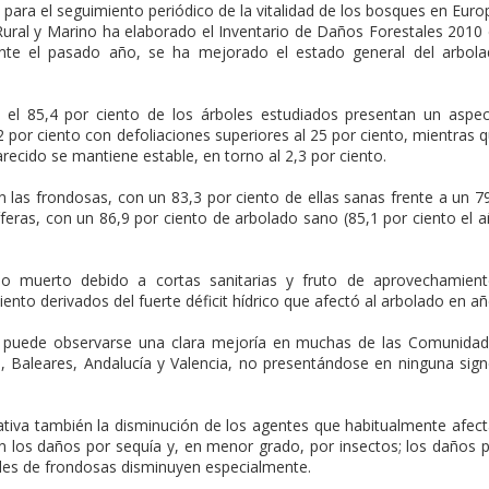
ara el seguimiento periódico de la vitalidad de los bosques en Euro
ural y Marino ha elaborado el Inventario de Daños Forestales 2010
nte el pasado año, se ha mejorado el estado general del arbol
, el 85,4 por ciento de los árboles estudiados presentan un aspe
por ciento con defoliaciones superiores al 25 por ciento, mientras 
ecido se mantiene estable, en torno al 2,3 por ciento.
 las frondosas, con un 83,3 por ciento de ellas sanas frente a un 7
eras, con un 86,9 por ciento de arbolado sano (85,1 por ciento el 
o muerto debido a cortas sanitarias y fruto de aprovechamien
ento derivados del fuerte déficit hídrico que afectó al arbolado en a
s puede observarse una clara mejoría en muchas de las Comunida
 Baleares, Andalucía y Valencia, no presentándose en ninguna sig
cativa también la disminución de los agentes que habitualmente afec
n los daños por sequía y, en menor grado, por insectos; los daños 
ales de frondosas disminuyen especialmente.