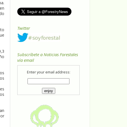
pa.
 en
ado
Twitter
cto
que
9,3
Subscríbete a Noticias Forestales
año
vía email
Enter your email address:
tos
ños
des
nos
tan
por