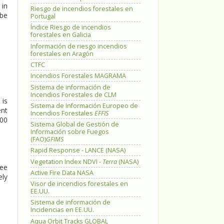
 in
Riesgo de incendios forestales en
 be
Portugal
Índice Riesgo de incendios
forestales en Galicia
Información de riesgo incendios
forestales en Aragón
CTFC
Incendios Forestales MAGRAMA
Sistema de información de
Incendios Forestales de CLM
 is
Sistema de Información Europeo de
ent
Incendios Forestales
EFFIS
300
Sistema Global de Gestión de
Información sobre Fuegos
(FAO)
GFIMS
Rapid Response - LANCE (NASA)
Vegetation Index NDVI -
Terra
(NASA)
ree
Active Fire Data NASA
ely
Visor de incendios forestales en
EE.UU.
Sistema de información de
Incidencias en EE.UU.
Aqua Orbit Tracks GLOBAL