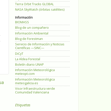
Terra Orbit Tracks GLOBAL
NASA SkyWatch (órbitas satélites)
Información
BIOMASS
Blog de un compañero
Información Ambiental
Blog de Forestman
Servicio de Información y Noticias
Científicas —SINC—
DiCyT
La Aldea Forestal
Boletín diario UNAP
Información Meteorológica
meteopt.com
Información Meteorológica
ua
meteogalicia.es
Visor Infraestructura verde
Comunidad Valenciana
Etiquetas