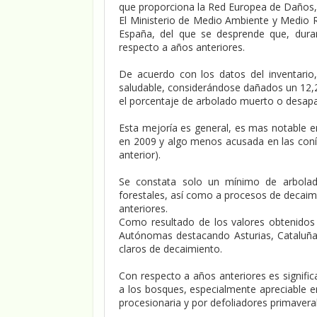
que proporciona la Red Europea de Daños, p
El Ministerio de Medio Ambiente y Medio R
España, del que se desprende que, dura
respecto a años anteriores.
De acuerdo con los datos del inventario
saludable, considerándose dañados un 12,2 
el porcentaje de arbolado muerto o desapar
Esta mejoría es general, es mas notable en
en 2009 y algo menos acusada en las coníf
anterior).
Se constata solo un mínimo de arbolad
forestales, así como a procesos de decaimi
anteriores.
Como resultado de los valores obtenido
Autónomas destacando Asturias, Cataluña,
claros de decaimiento.
Con respecto a años anteriores es signifi
a los bosques, especialmente apreciable e
procesionaria y por defoliadores primaver