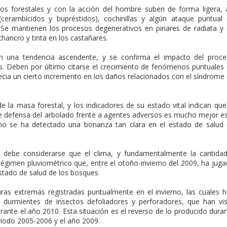
os forestales y con la acción del hombre suben de forma ligera, 
erambícidos y bupréstidos), cochinillas y algún ataque puntual
. Se mantienen los procesos degenerativos en pinares de radiata y
hancro y tinta en los castañares.
n una tendencia ascendente, y se confirma el impacto del proc
as. Deben por último citarse el crecimiento de fenómenos puntuales
ecia un cierto incremento en los daños relacionados con el síndrome
de la masa forestal, y los indicadores de su estado vital indican que
e defensa del arbolado frente a agentes adversos es mucho mejor e
, no se ha detectado una bonanza tan clara en el estado de salud
 debe considerarse que el clima, y fundamentalmente la cantida
n régimen pluviométrico que, entre el otoño-invierno del 2009, ha jug
stado de salud de los bosques.
as extremas registradas puntualmente en el invierno, las cuales 
s durmientes de insectos defoliadores y perforadores, que han vi
ante el año 2010. Esta situación es el reverso de lo producido dura
eriodo 2005-2006 y el año 2009.