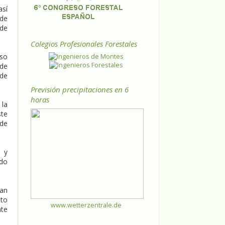
así
 de
 de
Colegios Profesionales Forestales
eso
 de
 de
Previsión precipitaciones en 6
horas
 la
ste
 de
d y
ado
han
sto
www.wetterzentrale.de
nte