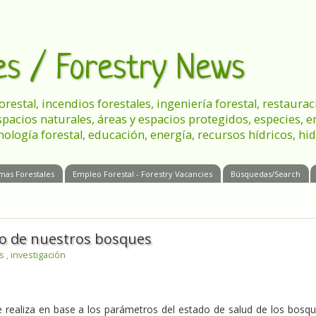
les / Forestry News
 forestal, incendios forestales, ingeniería forestal, restau
spacios naturales, áreas y espacios protegidos, especies, 
nología forestal, educación, energía, recursos hídricos, hid
mas Forestales
Empleo Forestal - Forestry Vacancies
Búsquedas/Search
rio de nuestros bosques
es
,
investigación
se realiza en base a los parámetros del estado de salud de los bosq