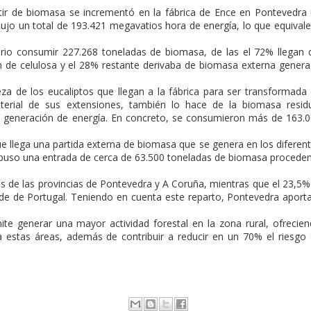
tir de biomasa se incrementó en la fábrica de Ence en Pontevedra
ujo un total de 193.421 megavatios hora de energía, lo que equivale
rio consumir 227.268 toneladas de biomasa, de las el 72% llegan 
n de celulosa y el 28% restante derivaba de biomasa externa gener
eza de los eucaliptos que llegan a la fábrica para ser transformada
erial de sus extensiones, también lo hace de la biomasa resid
a generación de energía. En concreto, se consumieron más de 163.
e llega una partida externa de biomasa que se genera en los diferen
upuso una entrada de cerca de 63.500 toneladas de biomasa procede
es de las provincias de Pontevedra y A Coruña, mientras que el 23,5%
de de Portugal. Teniendo en cuenta este reparto, Pontevedra aport
te generar una mayor actividad forestal en la zona rural, ofrecie
a estas áreas, además de contribuir a reducir en un 70% el riesgo