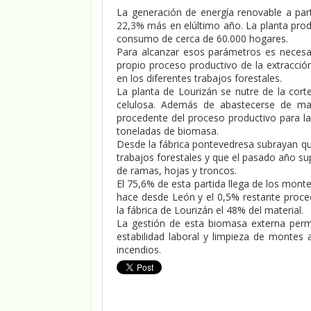
La generación de energía renovable a par
22,3% más en elúltimo año. La planta prod
consumo de cerca de 60.000 hogares.
Para alcanzar esos parámetros es necesa
propio proceso productivo de la extracció
en los diferentes trabajos forestales.
La planta de Lourizán se nutre de la cort
celulosa. Además de abastecerse de mat
procedente del proceso productivo para l
toneladas de biomasa.
Desde la fábrica pontevedresa subrayan qu
trabajos forestales y que el pasado año s
de ramas, hojas y troncos.
El 75,6% de esta partida llega de los mont
hace desde León y el 0,5% restante proce
la fábrica de Lourizán el 48% del material.
La gestión de esta biomasa externa permi
estabilidad laboral y limpieza de montes 
incendios.