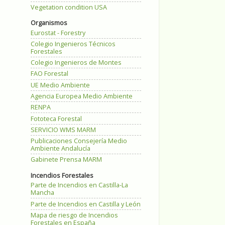
Vegetation condition USA
Organismos
Eurostat - Forestry
Colegio Ingenieros Técnicos
Forestales
Colegio Ingenieros de Montes
FAO Forestal
UE Medio Ambiente
Agencia Europea Medio Ambiente
RENPA
Fototeca Forestal
SERVICIO WMS MARM
Publicaciones Consejería Medio
Ambiente Andalucía
Gabinete Prensa MARM
Incendios Forestales
Parte de Incendios en Castilla-La
Mancha
Parte de Incendios en Castilla y León
Mapa de riesgo de Incendios
Forestales en España