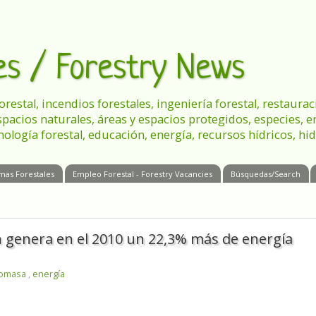
les / Forestry News
 forestal, incendios forestales, ingeniería forestal, restau
spacios naturales, áreas y espacios protegidos, especies, 
nología forestal, educación, energía, recursos hídricos, hid
mas Forestales
Empleo Forestal - Forestry Vacancies
Búsquedas/Search
n genera en el 2010 un 22,3% más de energía
iomasa
,
energía