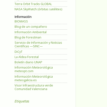
Terra Orbit Tracks GLOBAL
NASA SkyWatch (órbitas satélites)
Información
BIOMASS
Blog de un compañero
Información Ambiental
Blog de Forestman
Servicio de Información y Noticias
Científicas —SINC—
DiCyT
La Aldea Forestal
Boletín diario UNAP
Información Meteorológica
meteopt.com
Información Meteorológica
meteogalicia.es
Visor Infraestructura verde
Comunidad Valenciana
Etiquetas