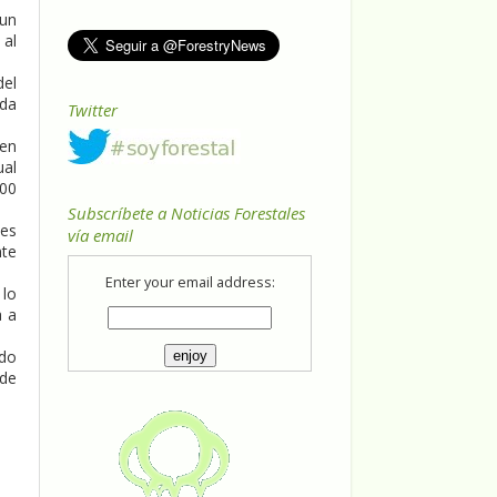
 un
 al
del
ada
Twitter
 en
ual
000
Subscríbete a Noticias Forestales
tes
vía email
nte
Enter your email address:
 lo
a a
ndo
 de