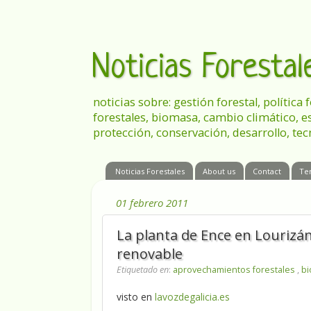
Noticias Foresta
noticias sobre: gestión forestal, política
forestales, biomasa, cambio climático, e
protección, conservación, desarrollo, tec
Noticias Forestales
About us
Contact
Te
01 febrero 2011
La planta de Ence en Lourizá
renovable
Etiquetado en
:
aprovechamientos forestales
,
b
visto en
lavozdegalicia.es