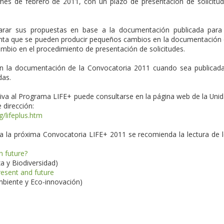
mes de febrero de 2011, con un plazo de presentación de solicitu
arar sus propuestas en base a la documentación publicada para
enta que se pueden producir pequeños cambios en la documentación
mbio en el procedimiento de presentación de solicitudes.
 la documentación de la Convocatoria 2011 cuando sea publicad
das.
iva al Programa LIFE+ puede consultarse en la página web de la Uni
 dirección:
g/lifeplus.htm
a la próxima Convocatoria LIFE+ 2011 se recomienda la lectura de 
n future?
za y Biodiversidad)
resent and future
mbiente y Eco-innovación)