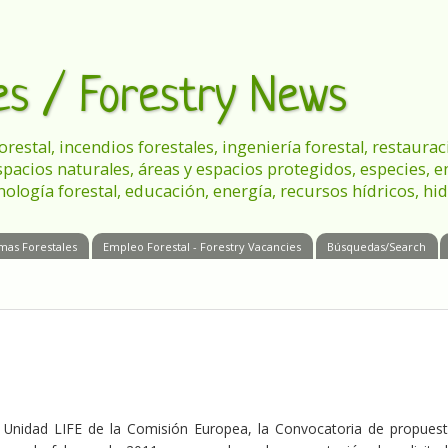
les / Forestry News
 forestal, incendios forestales, ingeniería forestal, restau
spacios naturales, áreas y espacios protegidos, especies, 
nología forestal, educación, energía, recursos hídricos, hid
mas Forestales
Empleo Forestal - Forestry Vacancies
Búsquedas/Search
 Unidad LIFE de la Comisión Europea, la Convocatoria de propues