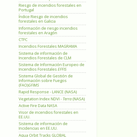
Riesgo de incendios forestales en
Portugal
Índice Riesgo de incendios
forestales en Galicia
Información de riesgo incendios
forestales en Aragón
CTFC
Incendios Forestales MAGRAMA
Sistema de información de
Incendios Forestales de CLM
Sistema de Información Europeo de
Incendios Forestales
EFFIS
Sistema Global de Gestión de
Información sobre Fuegos
(FAO)
GFIMS
Rapid Response - LANCE (NASA)
Vegetation Index NDVI -
Terra
(NASA)
Active Fire Data NASA
Visor de incendios forestales en
EE.UU.
Sistema de información de
Incidencias en EE.UU.
Aqua Orbit Tracks GLOBAL