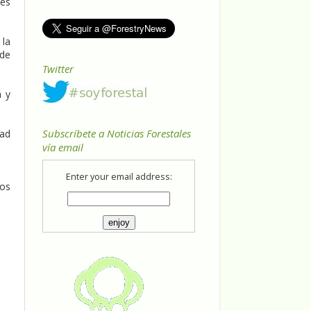
des
 la
 de
Twitter
a y
Subscríbete a Noticias Forestales
dad
vía email
Enter your email address:
los