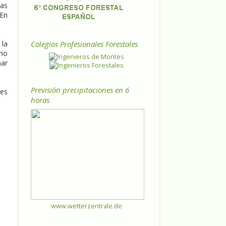
vas
 En
Colegios Profesionales Forestales
 la
 no
nar
Previsión precipitaciones en 6
tes
horas
www.wetterzentrale.de