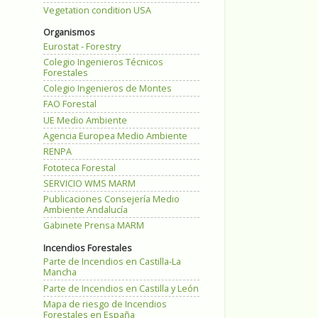
Vegetation condition USA
Organismos
Eurostat - Forestry
Colegio Ingenieros Técnicos
Forestales
Colegio Ingenieros de Montes
FAO Forestal
UE Medio Ambiente
Agencia Europea Medio Ambiente
RENPA
Fototeca Forestal
SERVICIO WMS MARM
Publicaciones Consejería Medio
Ambiente Andalucía
Gabinete Prensa MARM
Incendios Forestales
Parte de Incendios en Castilla-La
Mancha
Parte de Incendios en Castilla y León
Mapa de riesgo de Incendios
Forestales en España