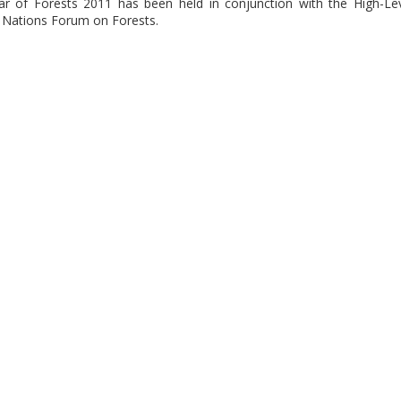
ear of Forests 2011 has been held in conjunction with the High-Le
d Nations Forum on Forests.