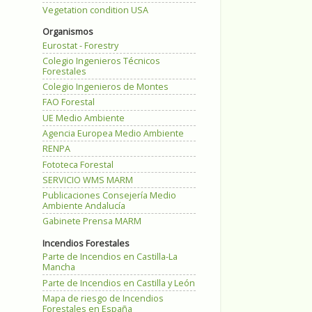
Vegetation condition USA
Organismos
Eurostat - Forestry
Colegio Ingenieros Técnicos
Forestales
Colegio Ingenieros de Montes
FAO Forestal
UE Medio Ambiente
Agencia Europea Medio Ambiente
RENPA
Fototeca Forestal
SERVICIO WMS MARM
Publicaciones Consejería Medio
Ambiente Andalucía
Gabinete Prensa MARM
Incendios Forestales
Parte de Incendios en Castilla-La
Mancha
Parte de Incendios en Castilla y León
Mapa de riesgo de Incendios
Forestales en España