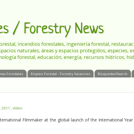
les / Forestry News
 forestal, incendios forestales, ingeniería forestal, restau
spacios naturales, áreas y espacios protegidos, especies, 
nología forestal, educación, energía, recursos hídricos, hid
mas Forestales
Empleo Forestal - Forestry Vacancies
Búsquedas/Search
s 2011
,
vídeo
ernational Filmmaker at the global launch of the International Year