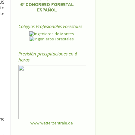
 US
 to
ate
Colegios Profesionales Forestales
Previsión precipitaciones en 6
horas
the
www.wetterzentrale.de