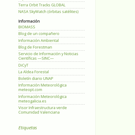
Terra Orbit Tracks GLOBAL
NASA SkyWatch (órbitas satélites)
Información
BIOMASS
Blog de un compañero
Información Ambiental
Blog de Forestman
Servicio de Información y Noticias
Científicas —SINC—
DiCyT
La Aldea Forestal
Boletín diario UNAP
Información Meteorológica
meteopt.com
Información Meteorológica
meteogalicia.es
Visor Infraestructura verde
Comunidad Valenciana
Etiquetas