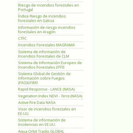
Riesgo de incendios forestales en
Portugal
Índice Riesgo de incendios
forestales en Galicia
Información de riesgo incendios
forestales en Aragón
CTFC
Incendios Forestales MAGRAMA
Sistema de información de
Incendios Forestales de CLM
Sistema de Información Europeo de
Incendios Forestales
EFFIS
Sistema Global de Gestión de
Información sobre Fuegos
(FAO)
GFIMS
Rapid Response - LANCE (NASA)
Vegetation Index NDVI -
Terra
(NASA)
Active Fire Data NASA
Visor de incendios forestales en
EE.UU.
Sistema de información de
Incidencias en EE.UU.
Aqua Orbit Tracks GLOBAL