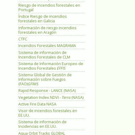
Riesgo de incendios forestales en
Portugal
Índice Riesgo de incendios
forestales en Galicia
Información de riesgo incendios
forestales en Aragón
CTFC
Incendios Forestales MAGRAMA
Sistema de información de
Incendios Forestales de CLM
Sistema de Información Europeo de
Incendios Forestales
EFFIS
Sistema Global de Gestión de
Información sobre Fuegos
(FAO)
GFIMS
Rapid Response - LANCE (NASA)
Vegetation Index NDVI -
Terra
(NASA)
Active Fire Data NASA
Visor de incendios forestales en
EE.UU.
Sistema de información de
Incidencias en EE.UU.
Aqua Orbit Tracks GLOBAL