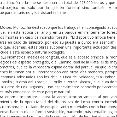
a actuación a la que se destinan un total de 298.000 euros y que
estratégico no sólo por la gestión forestal sino también, y 
e para el turismo y los visitantes tiene.
, Moisés Muñoz, ha destacado que los trabajos han conseguido adec
ue, en esta época del año y en un parque eminentemente forest
los montes en caso de incendio forestal. “El dispositivo Infoca tiene
azarse en caso de siniestro, por eso su puesta a punto era esencial”,
o que, además, estas obras suponen una importante actuación de
acude a este espacio natural protegido.
5,2 kilómetros lineales de longitud, que es el acceso principal al mo
égicos del espacio protegido, o el Camino Real de la Plata, el de ma
ómetros, que es la verdadera espina dorsal del parque, ya que lo cr
enes lo visitan por su interconexión con otras vías menores, paraje
e caminos adecuados son los de “La Erica del Soldado”, “La Umbría
ornillo”, “Loma del Toro”, “El Cotillo a Perdiz Blanca”, el que va de 
o al Cerro de Los Órganos”, uno especialmente conocido por acercar
es más conocidos de este parque natural.
na enorme importancia para la administración ambiental por var
miento de la operatividad del dispositivo de lucha contra incend
as rutas para el traslado de equipos tanto materiales como humanos;
aprovechamientos de forma sostenible, haciendo más rentable algu
l su transporte; la mejora de la comunicación de los ciudadanos en 