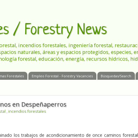
les / Forestry News
 forestal, incendios forestales, ingeniería forestal, restau
spacios naturales, áreas y espacios protegidos, especies, 
nología forestal, educación, energía, recursos hídricos, hid
mas Forestales
Empleo Forestal - Forestry Vacancies
Búsquedas/Search
minos en Despeñaperros
stal
,
incendios forestales
inado los trabajos de acondicionamiento de once caminos foresta