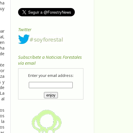
 ha
muy
Twitter
uar
al,
 en
 ha
sde
Subscríbete a Noticias Forestales
vía email
nte
yor
Enter your email address:
uza
s y
 de
“La
 al
ios
ios
 la
nos
las