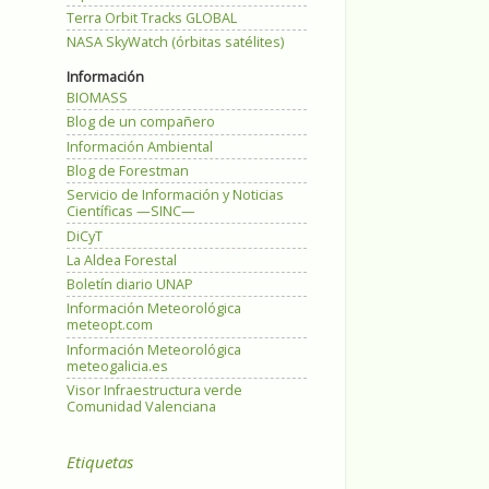
Terra Orbit Tracks GLOBAL
NASA SkyWatch (órbitas satélites)
Información
BIOMASS
Blog de un compañero
Información Ambiental
Blog de Forestman
Servicio de Información y Noticias
Científicas —SINC—
DiCyT
La Aldea Forestal
Boletín diario UNAP
Información Meteorológica
meteopt.com
Información Meteorológica
meteogalicia.es
Visor Infraestructura verde
Comunidad Valenciana
Etiquetas