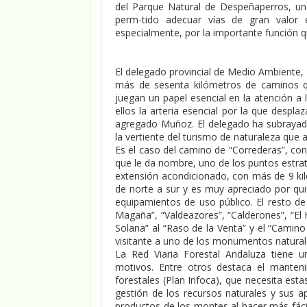
del Parque Natural de Despeñaperros, un
perm-tido adecuar vías de gran valor 
especialmente, por la importante función qu
El delegado provincial de Medio Ambiente
más de sesenta kilómetros de caminos q
juegan un papel esencial en la atención a 
ellos la arteria esencial por la que despl
agregado Muñoz. El delegado ha subrayad
la vertiente del turismo de naturaleza que 
Es el caso del camino de “Correderas”, con 
que le da nombre, uno de los puntos estrat
extensión acondicionado, con más de 9 kil
de norte a sur y es muy apreciado por qui
equipamientos de uso público. El resto d
Magaña”, “Valdeazores”, “Calderones”, “El H
Solana” al “Raso de la Venta” y el “Camin
visitante a uno de los monumentos natural
La Red Viaria Forestal Andaluza tiene u
motivos. Entre otros destaca el manteni
forestales (Plan Infoca), que necesita est
gestión de los recursos naturales y sus 
productos de los montes al hacer más fáci