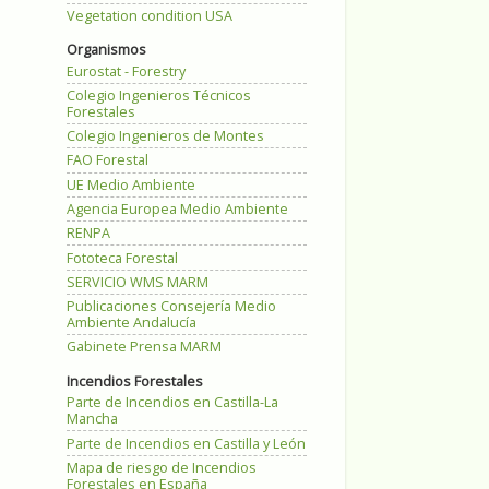
Vegetation condition USA
Organismos
Eurostat - Forestry
Colegio Ingenieros Técnicos
Forestales
Colegio Ingenieros de Montes
FAO Forestal
UE Medio Ambiente
Agencia Europea Medio Ambiente
RENPA
Fototeca Forestal
SERVICIO WMS MARM
Publicaciones Consejería Medio
Ambiente Andalucía
Gabinete Prensa MARM
Incendios Forestales
Parte de Incendios en Castilla-La
Mancha
Parte de Incendios en Castilla y León
Mapa de riesgo de Incendios
Forestales en España