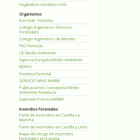
Vegetation condition USA
Organismos
Eurostat - Forestry
Colegio Ingenieros Técnicos
Forestales
Colegio Ingenieros de Montes
FAO Forestal
UE Medio Ambiente
Agencia Europea Medio Ambiente
RENPA
Fototeca Forestal
SERVICIO WMS MARM
Publicaciones Consejería Medio
Ambiente Andalucía
Gabinete Prensa MARM
Incendios Forestales
Parte de Incendios en Castilla-La
Mancha
Parte de Incendios en Castilla y León
Mapa de riesgo de Incendios
Forestales en España