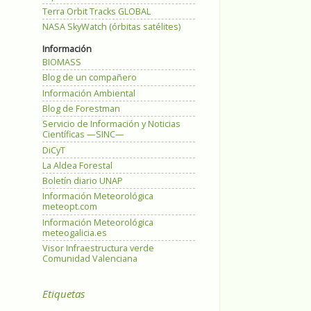
Terra Orbit Tracks GLOBAL
NASA SkyWatch (órbitas satélites)
Información
BIOMASS
Blog de un compañero
Información Ambiental
Blog de Forestman
Servicio de Información y Noticias
Científicas —SINC—
DiCyT
La Aldea Forestal
Boletín diario UNAP
Información Meteorológica
meteopt.com
Información Meteorológica
meteogalicia.es
Visor Infraestructura verde
Comunidad Valenciana
Etiquetas