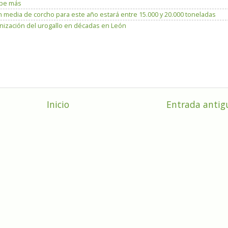
lpe más
 media de corcho para este año estará entre 15.000 y 20.000 toneladas
lonización del urogallo en décadas en León
Inicio
Entrada antig