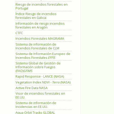
Riesgo de incendios forestales en
Portugal
Índice Riesgo de incendios
forestales en Galicia
Información de riesgo incendios
forestales en Aragón
CTFC
Incendios Forestales MAGRAMA
Sistema de información de
Incendios Forestales de CLM
Sistema de Información Europeo de
Incendios Forestales
EFFIS
Sistema Global de Gestión de
Información sobre Fuegos
(FAO)
GFIMS
Rapid Response - LANCE (NASA)
Vegetation Index NDVI -
Terra
(NASA)
Active Fire Data NASA
Visor de incendios forestales en
EE.UU.
Sistema de información de
Incidencias en EE.UU.
Aqua Orbit Tracks GLOBAL