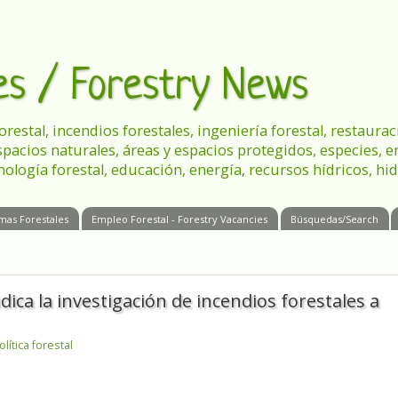
les / Forestry News
 forestal, incendios forestales, ingeniería forestal, restau
spacios naturales, áreas y espacios protegidos, especies, 
nología forestal, educación, energía, recursos hídricos, hid
mas Forestales
Empleo Forestal - Forestry Vacancies
Búsquedas/Search
ica la investigación de incendios forestales a
olítica forestal