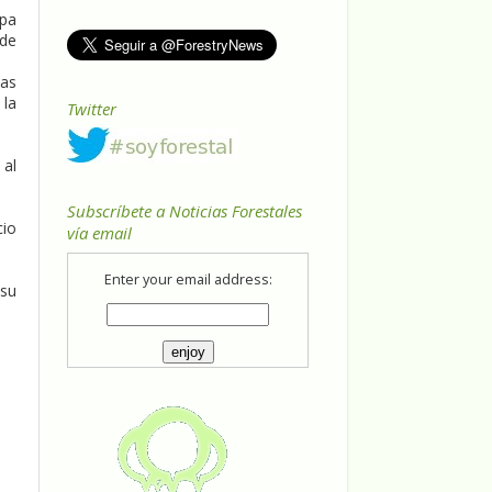
opa
 de
las
 la
Twitter
 al
Subscríbete a Noticias Forestales
cio
vía email
Enter your email address:
 su