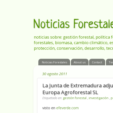
Noticias Foresta
noticias sobre: gestión forestal, política
forestales, biomasa, cambio climático, e
protección, conservación, desarrollo, tec
Noticias Forestales
About us
Contact
Te
30 agosto 2011
La Junta de Extremadura adjud
Europa Agroforestal SL
Etiquetado en
:
gestión forestal
,
investigación
,
p
visto en
efeverde.com