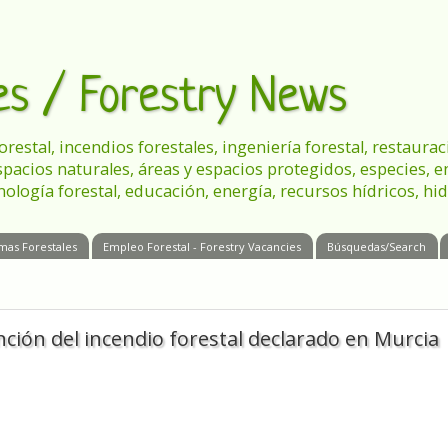
les / Forestry News
 forestal, incendios forestales, ingeniería forestal, restau
spacios naturales, áreas y espacios protegidos, especies, 
nología forestal, educación, energía, recursos hídricos, hid
mas Forestales
Empleo Forestal - Forestry Vacancies
Búsquedas/Search
nción del incendio forestal declarado en Murcia