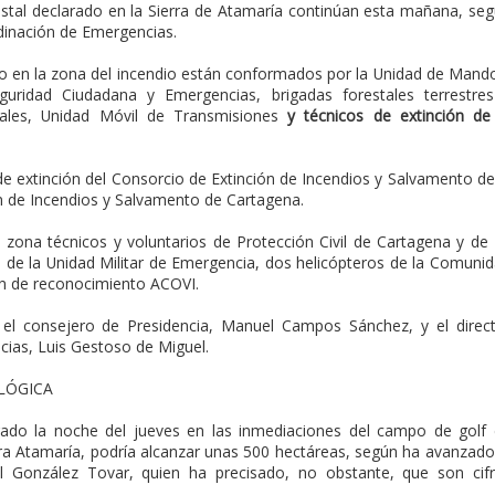
restal declarado en la Sierra de Atamaría continúan esta mañana, se
dinación de Emergencias.
o en la zona del incendio están conformados por la Unidad de Mand
guridad Ciudadana y Emergencias, brigadas forestales terrestre
tales, Unidad Móvil de Transmisiones
y técnicos de extinción de
e extinción del Consorcio de Extinción de Incendios y Salvamento de
ón de Incendios y Salvamento de Cartagena.
zona técnicos y voluntarios de Protección Civil de Cartagena y de
s de la Unidad Militar de Emergencia, dos helicópteros de la Comuni
ón de reconocimiento ACOVI.
n el consejero de Presidencia, Manuel Campos Sánchez, y el direc
ias, Luis Gestoso de Miguel.
LÓGICA
arado la noche del jueves en las inmediaciones del campo de golf
a Atamaría, podría alcanzar unas 500 hectáreas, según ha avanzado
l González Tovar, quien ha precisado, no obstante, que son cif