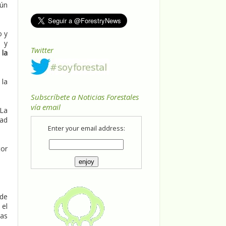
gún
o y
s y
Twitter
 la
 la
Subscríbete a Noticias Forestales
vía email
 La
dad
Enter your email address:
tor
 de
 el
ras