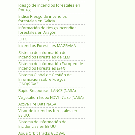
Riesgo de incendios forestales en
Portugal
Índice Riesgo de incendios
forestales en Galicia
Información de riesgo incendios
forestales en Aragón
CTFC
Incendios Forestales MAGRAMA
Sistema de información de
Incendios Forestales de CLM
Sistema de Información Europeo de
Incendios Forestales
EFFIS
Sistema Global de Gestión de
Información sobre Fuegos
(FAO)
GFIMS
Rapid Response - LANCE (NASA)
Vegetation Index NDVI -
Terra
(NASA)
Active Fire Data NASA
Visor de incendios forestales en
EE.UU.
Sistema de información de
Incidencias en EE.UU.
Aqua Orbit Tracks GLOBAL