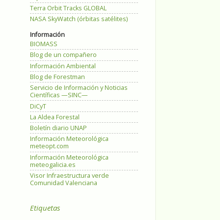
Terra Orbit Tracks GLOBAL
NASA SkyWatch (órbitas satélites)
Información
BIOMASS
Blog de un compañero
Información Ambiental
Blog de Forestman
Servicio de Información y Noticias
Científicas —SINC—
DiCyT
La Aldea Forestal
Boletín diario UNAP
Información Meteorológica
meteopt.com
Información Meteorológica
meteogalicia.es
Visor Infraestructura verde
Comunidad Valenciana
Etiquetas