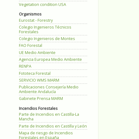
Vegetation condition USA
Organismos
Eurostat - Forestry
Colegio Ingenieros Técnicos
Forestales
Colegio Ingenieros de Montes
FAO Forestal
UE Medio Ambiente
Agencia Europea Medio Ambiente
RENPA
Fototeca Forestal
SERVICIO WMS MARM
Publicaciones Consejería Medio
Ambiente Andalucía
Gabinete Prensa MARM
Incendios Forestales
Parte de Incendios en Castilla-La
Mancha
Parte de Incendios en Castilla y León
Mapa de riesgo de Incendios
Forestales en España