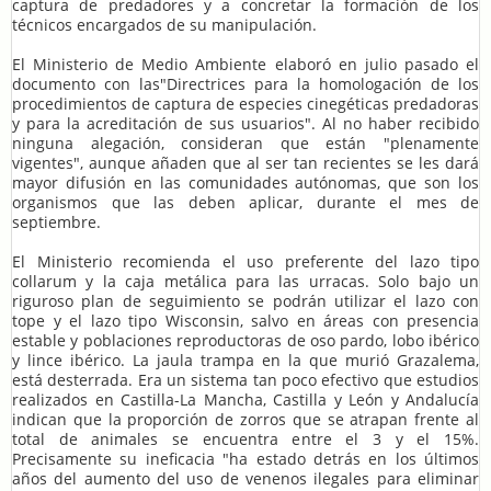
captura de predadores y a concretar la formación de los
técnicos encargados de su manipulación.
El Ministerio de Medio Ambiente elaboró en julio pasado el
documento con las"Directrices para la homologación de los
procedimientos de captura de especies cinegéticas predadoras
y para la acreditación de sus usuarios". Al no haber recibido
ninguna alegación, consideran que están "plenamente
vigentes", aunque añaden que al ser tan recientes se les dará
mayor difusión en las comunidades autónomas, que son los
organismos que las deben aplicar, durante el mes de
septiembre.
El Ministerio recomienda el uso preferente del lazo tipo
collarum y la caja metálica para las urracas. Solo bajo un
riguroso plan de seguimiento se podrán utilizar el lazo con
tope y el lazo tipo Wisconsin, salvo en áreas con presencia
estable y poblaciones reproductoras de oso pardo, lobo ibérico
y lince ibérico. La jaula trampa en la que murió Grazalema,
está desterrada. Era un sistema tan poco efectivo que estudios
realizados en Castilla-La Mancha, Castilla y León y Andalucía
indican que la proporción de zorros que se atrapan frente al
total de animales se encuentra entre el 3 y el 15%.
Precisamente su ineficacia "ha estado detrás en los últimos
años del aumento del uso de venenos ilegales para eliminar