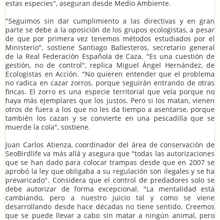
estas especies", aseguran desde Medio Ambiente.
"Seguimos sin dar cumplimiento a las directivas y en gran
parte se debe a la oposición de los grupos ecologistas, a pesar
de que por primera vez tenemos métodos estudiados por el
Ministerio", sostiene Santiago Ballesteros, secretario general
de la Real Federación Española de Caza. "Es una cuestión de
gestión, no de control", replica Miguel Ángel Hernández, de
Ecologistas en Acción. "No quieren entender que el problema
no radica en cazar zorros, porque seguirán entrando de otras
fincas. El zorro es una especie territorial que vela porque no
haya más ejemplares que los justos. Pero si los matan, vienen
otros de fuera a los que no les da tiempo a asentarse, porque
también los cazan y se convierte en una pescadilla que se
muerde la cola", sostiene.
Juan Carlos Atienza, coordinador del área de conservación de
SeoBirdlife va más allá y asegura que "todas las autorizaciones
que se han dado para colocar trampas desde que en 2007 se
aprobó la ley que obligaba a su regulación son ilegales y se ha
prevaricado". Considera que el control de predadores solo se
debe autorizar de forma excepcional. "La mentalidad está
cambiando, pero a nuestro juicio tal y como se viene
desarrollando desde hace décadas no tiene sentido. Creemos
que se puede llevar a cabo sin matar a ningún animal, pero