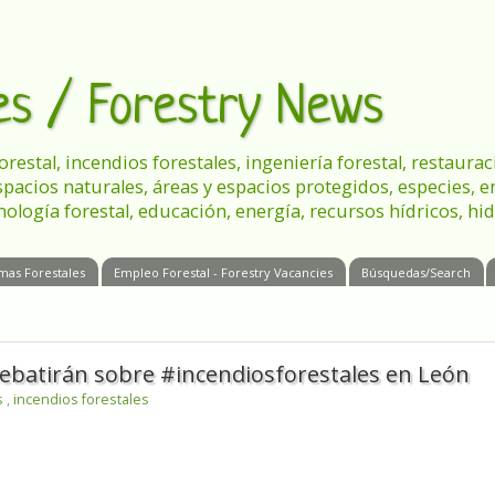
les / Forestry News
 forestal, incendios forestales, ingeniería forestal, restau
spacios naturales, áreas y espacios protegidos, especies, 
nología forestal, educación, energía, recursos hídricos, hid
mas Forestales
Empleo Forestal - Forestry Vacancies
Búsquedas/Search
ebatirán sobre #incendiosforestales en León
s
,
incendios forestales