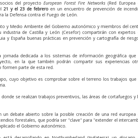
 socios del proyecto
European Forest Fire Networks
(Red Europea 
el
21 y el 23 de febrero
en un encuentro de prevención de incend
ara la Defensa contra el Fuego de León.
nto y Medio Ambiente del Gobierno autonómico y miembros del cen
u industria de Castilla y León (Cesefor) compartirán con expertos
quia y España buenas prácticas en prevención y cartografía de riesg
jornada dedicada a los sistemas de información geográfica que
yecto, en la que también podrán compartir sus experiencias ot
 formen parte de esta red.
ampo, cuyo objetivo es comprobar sobre el terreno los trabajos que
ia.
s donde se realizan trabajos preventivos, las áreas de cortafuegos y 
n un debate abierto sobre la posible creación de una red europea
ndios forestales, que podría ser "clave" para "extender el intercam
explicado el Gobierno autonómico.
está desarrollando en Northumberland (Inglaterra) un glosario