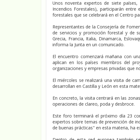
Unos noventa expertos de siete países,
Incendios Forestales), participarán entre 
forestales que se celebrará en el Centro p
Representantes de la Consejería de Fome
de servicios y promoción forestal y de s
Grecia, Francia, Italia, Dinamarca, Eslova
informa la Junta en un comunicado.
El encuentro comenzará mañana con una 
aplican en los países miembros del pro
organizaciones y empresas privadas que no
El miércoles se realizará una visita de c
desarrollan en Castilla y León en esta mater
En concreto, la visita centrará en las zona
operaciones de clareo, poda y desbroce.
Este foro terminará el próximo día 23 co
expertos sobre temas de prevención de ince
de buenas prácticas" en esta materia, ha 
Dentro de esta red europea también se 