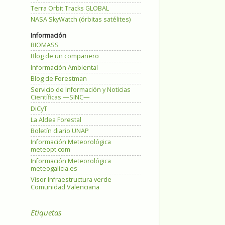
Terra Orbit Tracks GLOBAL
NASA SkyWatch (órbitas satélites)
Información
BIOMASS
Blog de un compañero
Información Ambiental
Blog de Forestman
Servicio de Información y Noticias
Científicas —SINC—
DiCyT
La Aldea Forestal
Boletín diario UNAP
Información Meteorológica
meteopt.com
Información Meteorológica
meteogalicia.es
Visor Infraestructura verde
Comunidad Valenciana
Etiquetas