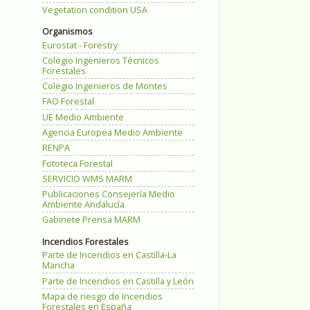
Vegetation condition USA
Organismos
Eurostat - Forestry
Colegio Ingenieros Técnicos
Forestales
Colegio Ingenieros de Montes
FAO Forestal
UE Medio Ambiente
Agencia Europea Medio Ambiente
RENPA
Fototeca Forestal
SERVICIO WMS MARM
Publicaciones Consejería Medio
Ambiente Andalucía
Gabinete Prensa MARM
Incendios Forestales
Parte de Incendios en Castilla-La
Mancha
Parte de Incendios en Castilla y León
Mapa de riesgo de Incendios
Forestales en España