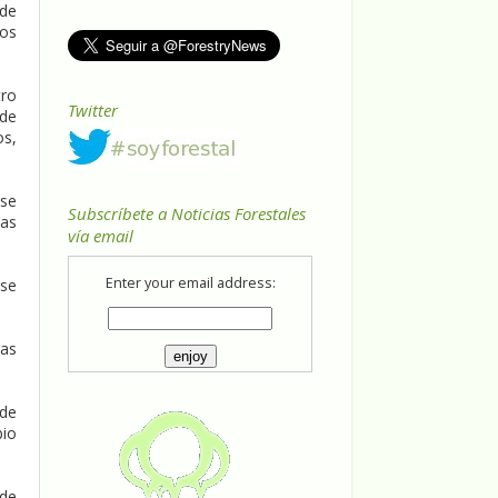
de
ios
tro
Twitter
 de
os,
 se
Subscríbete a Noticias Forestales
ras
vía email
Enter your email address:
 se
las
 de
bio
 de