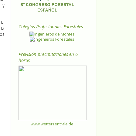
" y
 la
Colegios Profesionales Forestales
 la
ios
Previsión precipitaciones en 6
horas
www.wetterzentrale.de