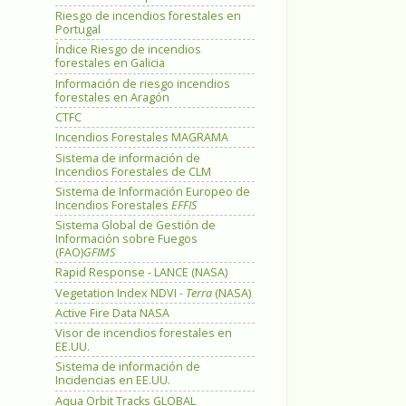
Riesgo de incendios forestales en
Portugal
Índice Riesgo de incendios
forestales en Galicia
Información de riesgo incendios
forestales en Aragón
CTFC
Incendios Forestales MAGRAMA
Sistema de información de
Incendios Forestales de CLM
Sistema de Información Europeo de
Incendios Forestales
EFFIS
Sistema Global de Gestión de
Información sobre Fuegos
(FAO)
GFIMS
Rapid Response - LANCE (NASA)
Vegetation Index NDVI -
Terra
(NASA)
Active Fire Data NASA
Visor de incendios forestales en
EE.UU.
Sistema de información de
Incidencias en EE.UU.
Aqua Orbit Tracks GLOBAL