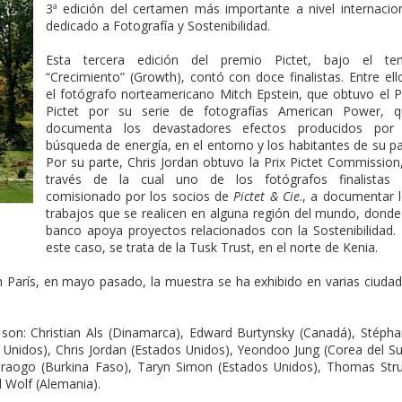
3ª edición del certamen más importante a nivel internacio
dedicado a Fotografía y Sostenibilidad.
Esta tercera edición del premio Pictet, bajo el te
“Crecimiento” (Growth), contó con doce finalistas. Entre ell
el fotógrafo norteamericano Mitch Epstein, que obtuvo el P
Pictet por su serie de fotografías American Power, q
documenta los devastadores efectos producidos por 
búsqueda de energía, en el entorno y los habitantes de su pa
Por su parte, Chris Jordan obtuvo la Prix Pictet Commission
través de la cual uno de los fotógrafos finalistas 
comisionado por los socios de
Pictet & Cie
., a documentar 
trabajos que se realicen en alguna región del mundo, donde
banco apoya proyectos relacionados con la Sostenibilidad.
este caso, se trata de la Tusk Trust, en el norte de Kenia.
 París, en mayo pasado, la muestra se ha exhibido en varias ciuda
h son: Christian Als (Dinamarca), Edward Burtynsky (Canadá), Stéph
s Unidos), Chris Jordan (Estados Unidos), Yeondoo Jung (Corea del Su
raogo (Burkina Faso), Taryn Simon (Estados Unidos), Thomas Str
l Wolf (Alemania).