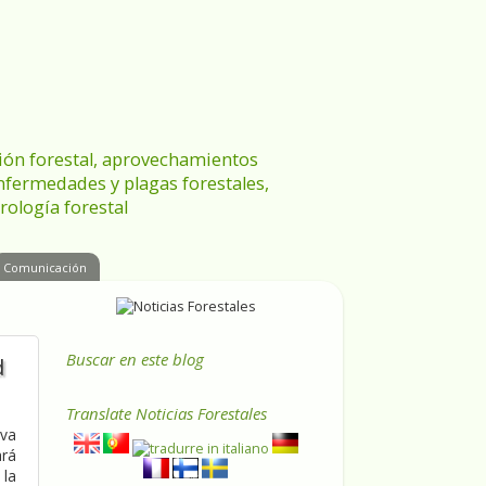
ración forestal, aprovechamientos
enfermedades y plagas forestales,
rología forestal
Comunicación
Buscar en este blog
d
Translate
Noticias Forestales
eva
rá
 la