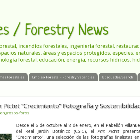
les / Forestry News
 forestal, incendios forestales, ingeniería forestal, restau
spacios naturales, áreas y espacios protegidos, especies, 
nología forestal, educación, energía, recursos hídricos, hid
mas Forestales
Empleo Forestal - Forestry Vacancies
Búsquedas/Search
x Pictet “Crecimiento” Fotografía y Sostenibilida
congresos-foros
Desde el 6 de octubre al 8 de enero, en el Pabellón Villanu
del Real Jardín Botánico (CSIC), el
Prix Pictet
presenta
“Crecimiento”, una selección de las fotografías finalistas en