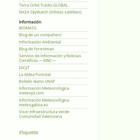
Terra Orbit Tracks GLOBAL
NASA SkyWatch (órbitas satélites)
Información
BIOMASS
Blog de un compañero
Información Ambiental
Blog de Forestman
Servicio de Información y Noticias
Científicas —SINC—
DiCyT
La Aldea Forestal
Boletín diario UNAP
Información Meteorológica
meteopt.com
Información Meteorológica
meteogalicia.es
Visor Infraestructura verde
Comunidad Valenciana
Etiquetas