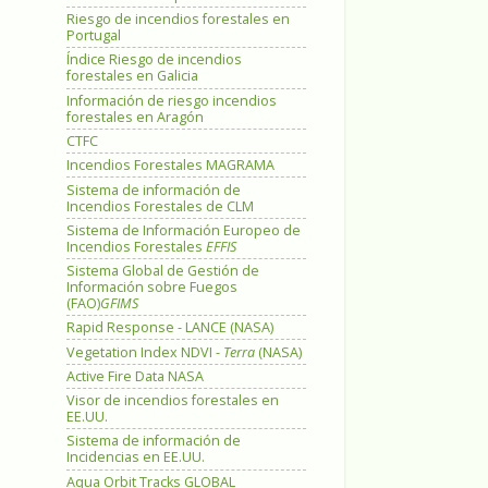
Riesgo de incendios forestales en
Portugal
Índice Riesgo de incendios
forestales en Galicia
Información de riesgo incendios
forestales en Aragón
CTFC
Incendios Forestales MAGRAMA
Sistema de información de
Incendios Forestales de CLM
Sistema de Información Europeo de
Incendios Forestales
EFFIS
Sistema Global de Gestión de
Información sobre Fuegos
(FAO)
GFIMS
Rapid Response - LANCE (NASA)
Vegetation Index NDVI -
Terra
(NASA)
Active Fire Data NASA
Visor de incendios forestales en
EE.UU.
Sistema de información de
Incidencias en EE.UU.
Aqua Orbit Tracks GLOBAL