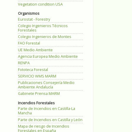
Vegetation condition USA
Organismos
Eurostat - Forestry
Colegio Ingenieros Técnicos
Forestales
Colegio Ingenieros de Montes
FAO Forestal
UE Medio Ambiente
Agencia Europea Medio Ambiente
RENPA
Fototeca Forestal
SERVICIO WMS MARM
Publicaciones Consejería Medio
Ambiente Andalucía
Gabinete Prensa MARM
Incendios Forestales
Parte de Incendios en Castilla-La
Mancha
Parte de Incendios en Castilla y León
Mapa de riesgo de Incendios
Forestales en España