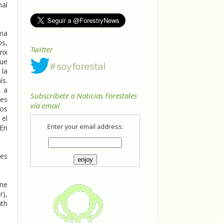
nal
ma
os,
Twitter
rix
ue
la
ís.
, a
Subscríbete a Noticias Forestales
es
vía email
los
 el
Enter your email address:
 En
des
ane
r),
uth