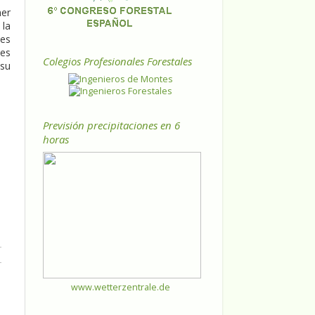
mer
 la
nes
nes
Colegios Profesionales Forestales
 su
Previsión precipitaciones en 6
horas
www.wetterzentrale.de