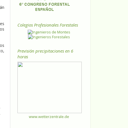
rán
les
Colegios Profesionales Forestales
sos
gos
Previsión precipitaciones en 6
co,
horas
www.wetterzentrale.de