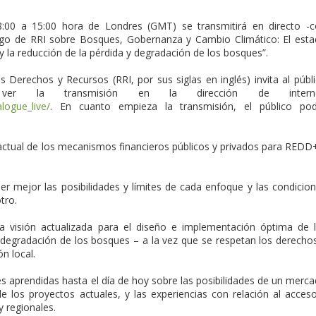
8:00 a 15:00 hora de Londres (GMT) se transmitirá en directo -
logo de RRI sobre Bosques, Gobernanza y Cambio Climático: El est
 y la reducción de la pérdida y degradación de los bosques”.
los Derechos y Recursos (RRI, por sus siglas en inglés) invita al públ
 ver la transmisión en la dirección de interne
logue_live/
. En cuanto empieza la transmisión, el público pod
ctual de los mecanismos financieros públicos y privados para REDD
 mejor las posibilidades y límites de cada enfoque y las condicio
tro.
na visión actualizada para el diseño e implementación óptima de 
a degradación de los bosques – a la vez que se respetan los derecho
n local.
s aprendidas hasta el día de hoy sobre las posibilidades de un merc
de los proyectos actuales, y las experiencias con relación al acces
y regionales.