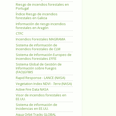
Riesgo de incendios forestales en
Portugal
Índice Riesgo de incendios
forestales en Galicia
Información de riesgo incendios
forestales en Aragón
CTFC
Incendios Forestales MAGRAMA
Sistema de información de
Incendios Forestales de CLM
Sistema de Información Europeo de
Incendios Forestales
EFFIS
Sistema Global de Gestión de
Información sobre Fuegos
(FAO)
GFIMS
Rapid Response - LANCE (NASA)
Vegetation Index NDVI -
Terra
(NASA)
Active Fire Data NASA
Visor de incendios forestales en
EE.UU.
Sistema de información de
Incidencias en EE.UU.
Aqua Orbit Tracks GLOBAL