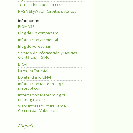
Terra Orbit Tracks GLOBAL
NASA SkyWatch (órbitas satélites)
Información
BIOMASS
Blog de un compañero
Información Ambiental
Blog de Forestman
Servicio de Información y Noticias
Científicas —SINC—
DiCyT
La Aldea Forestal
Boletín diario UNAP
Información Meteorológica
meteopt.com
Información Meteorológica
meteogalicia.es
Visor Infraestructura verde
Comunidad Valenciana
Etiquetas