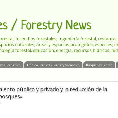
les / Forestry News
 forestal, incendios forestales, ingeniería forestal, restau
spacios naturales, áreas y espacios protegidos, especies, 
nología forestal, educación, energía, recursos hídricos, hid
mas Forestales
Empleo Forestal - Forestry Vacancies
Búsquedas/Search
miento público y privado y la reducción de la
 bosques»
s