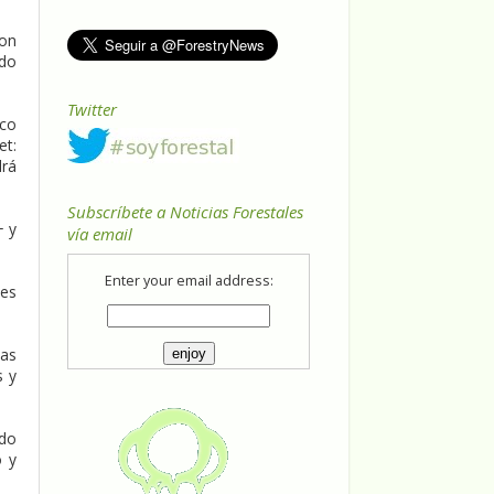
con
ado
Twitter
ico
t:
rá
Subscríbete a Noticias Forestales
+ y
vía email
Enter your email address:
nes
las
s y
ado
o y