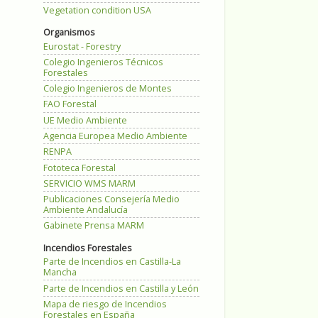
Vegetation condition USA
Organismos
Eurostat - Forestry
Colegio Ingenieros Técnicos
Forestales
Colegio Ingenieros de Montes
FAO Forestal
UE Medio Ambiente
Agencia Europea Medio Ambiente
RENPA
Fototeca Forestal
SERVICIO WMS MARM
Publicaciones Consejería Medio
Ambiente Andalucía
Gabinete Prensa MARM
Incendios Forestales
Parte de Incendios en Castilla-La
Mancha
Parte de Incendios en Castilla y León
Mapa de riesgo de Incendios
Forestales en España