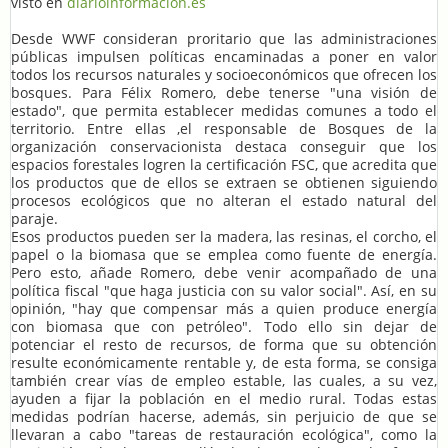
visto en
diarioinformacion.es
Desde WWF consideran proritario que las administraciones
públicas impulsen políticas encaminadas a poner en valor
todos los recursos naturales y socioeconómicos que ofrecen los
bosques. Para Félix Romero, debe tenerse "una visión de
estado", que permita establecer medidas comunes a todo el
territorio. Entre ellas ,el responsable de Bosques de la
organización conservacionista destaca conseguir que los
espacios forestales logren la certificación FSC, que acredita que
los productos que de ellos se extraen se obtienen siguiendo
procesos ecológicos que no alteran el estado natural del
paraje.
Esos productos pueden ser la madera, las resinas, el corcho, el
papel o la biomasa que se emplea como fuente de energía.
Pero esto, añade Romero, debe venir acompañado de una
política fiscal "que haga justicia con su valor social". Así, en su
opinión, "hay que compensar más a quien produce energía
con biomasa que con petróleo". Todo ello sin dejar de
potenciar el resto de recursos, de forma que su obtención
resulte económicamente rentable y, de esta forma, se consiga
también crear vías de empleo estable, las cuales, a su vez,
ayuden a fijar la población en el medio rural. Todas estas
medidas podrían hacerse, además, sin perjuicio de que se
llevaran a cabo "tareas de restauración ecológica", como la