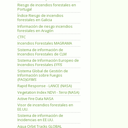
Riesgo de incendios forestales en
Portugal
Índice Riesgo de incendios
forestales en Galicia
Información de riesgo incendios
forestales en Aragón
CTFC
Incendios Forestales MAGRAMA
Sistema de información de
Incendios Forestales de CLM
Sistema de Información Europeo de
Incendios Forestales
EFFIS
Sistema Global de Gestión de
Información sobre Fuegos
(FAO)
GFIMS
Rapid Response - LANCE (NASA)
Vegetation Index NDVI -
Terra
(NASA)
Active Fire Data NASA
Visor de incendios forestales en
EE.UU.
Sistema de información de
Incidencias en EE.UU.
Aqua Orbit Tracks GLOBAL