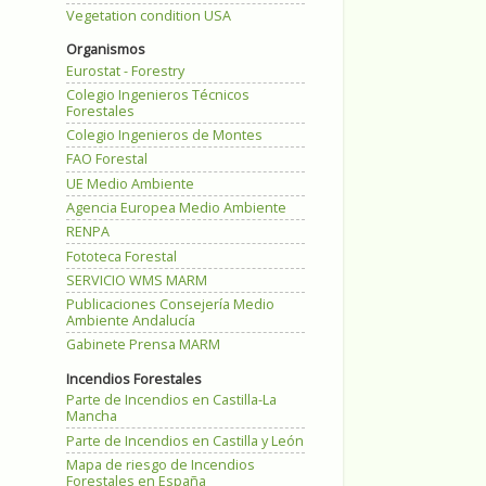
Vegetation condition USA
Organismos
Eurostat - Forestry
Colegio Ingenieros Técnicos
Forestales
Colegio Ingenieros de Montes
FAO Forestal
UE Medio Ambiente
Agencia Europea Medio Ambiente
RENPA
Fototeca Forestal
SERVICIO WMS MARM
Publicaciones Consejería Medio
Ambiente Andalucía
Gabinete Prensa MARM
Incendios Forestales
Parte de Incendios en Castilla-La
Mancha
Parte de Incendios en Castilla y León
Mapa de riesgo de Incendios
Forestales en España