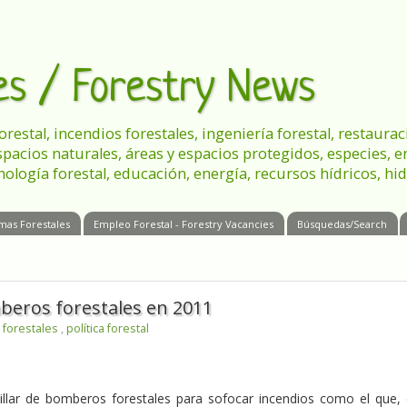
les / Forestry News
 forestal, incendios forestales, ingeniería forestal, restau
spacios naturales, áreas y espacios protegidos, especies, 
nología forestal, educación, energía, recursos hídricos, hid
mas Forestales
Empleo Forestal - Forestry Vacancies
Búsquedas/Search
mberos forestales en 2011
 forestales
,
política forestal
llar de bomberos forestales para sofocar incendios como el que,