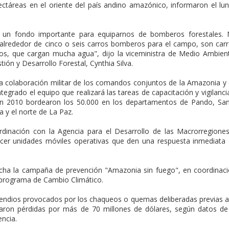
ctáreas en el oriente del país andino amazónico, informaron el lu
un fondo importante para equiparnos de bomberos forestales. 
 alrededor de cinco o seis carros bomberos para el campo, son car
os, que cargan mucha agua", dijo la viceministra de Medio Ambien
ión y Desarrollo Forestal, Cynthia Silva.
 la colaboración militar de los comandos conjuntos de la Amazonia y
tegrado el equipo que realizará las tareas de capacitación y vigilanci
en 2010 bordearon los 50.000 en los departamentos de Pando, Sa
 y el norte de La Paz.
ordinación con la Agencia para el Desarrollo de las Macrorregione
cer unidades móviles operativas que den una respuesta inmediata
ha la campaña de prevención "Amazonia sin fuego", en coordinac
l programa de Cambio Climático.
cendios provocados por los chaqueos o quemas deliberadas previas a
saron pérdidas por más de 70 millones de dólares, según datos de
encia.