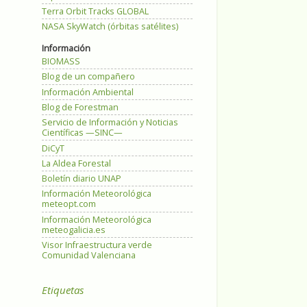
Terra Orbit Tracks GLOBAL
NASA SkyWatch (órbitas satélites)
Información
BIOMASS
Blog de un compañero
Información Ambiental
Blog de Forestman
Servicio de Información y Noticias
Científicas —SINC—
DiCyT
La Aldea Forestal
Boletín diario UNAP
Información Meteorológica
meteopt.com
Información Meteorológica
meteogalicia.es
Visor Infraestructura verde
Comunidad Valenciana
Etiquetas