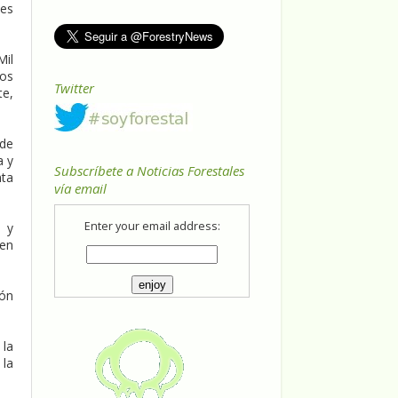
nes
Mil
ros
Twitter
te,
 de
a y
Subscríbete a Noticias Forestales
nta
vía email
Enter your email address:
s y
 en
ión
 la
 la