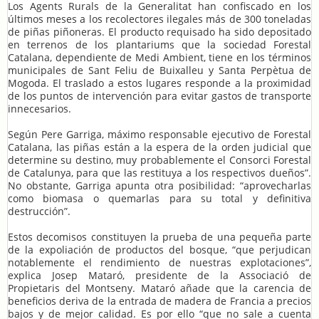
Los Agents Rurals de la Generalitat han confiscado en los
últimos meses a los recolectores ilegales más de 300 toneladas
de piñas piñoneras. El producto requisado ha sido depositado
en terrenos de los plantariums que la sociedad Forestal
Catalana, dependiente de Medi Ambient, tiene en los términos
municipales de Sant Feliu de Buixalleu y Santa Perpètua de
Mogoda. El traslado a estos lugares responde a la proximidad
de los puntos de intervención para evitar gastos de transporte
innecesarios.
Según Pere Garriga, máximo responsable ejecutivo de Forestal
Catalana, las piñas están a la espera de la orden judicial que
determine su destino, muy probablemente el Consorci Forestal
de Catalunya, para que las restituya a los respectivos dueños”.
No obstante, Garriga apunta otra posibilidad: “aprovecharlas
como biomasa o quemarlas para su total y definitiva
destrucción”.
Estos decomisos constituyen la prueba de una pequeña parte
de la expoliación de productos del bosque, “que perjudican
notablemente el rendimiento de nuestras explotaciones”,
explica Josep Mataró, presidente de la Associació de
Propietaris del Montseny. Mataró añade que la carencia de
beneficios deriva de la entrada de madera de Francia a precios
bajos y de mejor calidad. Es por ello “que no sale a cuenta