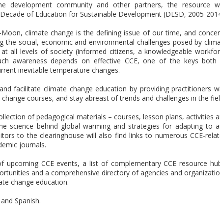
, the development community and other partners, the resource 
 Decade of Education for Sustainable Development (DESD, 2005-2014
Moon, climate change is the defining issue of our time, and conce
g the social, economic and environmental challenges posed by clim
at all levels of society (informed citizens, a knowledgeable workfo
 Such awareness depends on effective CCE, one of the keys both
rrent inevitable temperature changes.
 facilitate climate change education by providing practitioners w
change courses, and stay abreast of trends and challenges in the fiel
llection of pedagogical materials – courses, lesson plans, activities 
the science behind global warming and strategies for adapting to 
itors to the clearinghouse will also find links to numerous CCE-rela
emic journals.
r of upcoming CCE events, a list of complementary CCE resource hu
ortunities and a comprehensive directory of agencies and organizati
ate change education.
h and Spanish.