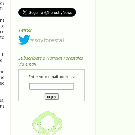
was
).
rns
ate
Twitter
rce
 to
ith
Subscríbete a Noticias Forestales
d.
vía email
and
Enter your email address:
and
ted
bs,
ons