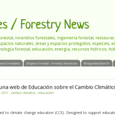
les / Forestry News
 forestal, incendios forestales, ingeniería forestal, restau
spacios naturales, áreas y espacios protegidos, especies, 
nología forestal, educación, energía, recursos hídricos, hid
mas Forestales
Empleo Forestal - Forestry Vacancies
Búsquedas/Search
na web de Educación sobre el Cambio Climátic
s 2011
,
cambio climático
,
educación
ed to climate change education (CCE). Designed to support educat