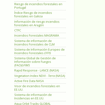
Riesgo de incendios forestales en
Portugal
Índice Riesgo de incendios
forestales en Galicia
Información de riesgo incendios
forestales en Aragón
CTFC
Incendios Forestales MAGRAMA
Sistema de información de
Incendios Forestales de CLM
Sistema de Información Europeo de
Incendios Forestales
EFFIS
Sistema Global de Gestión de
Información sobre Fuegos
(FAO)
GFIMS
Rapid Response - LANCE (NASA)
Vegetation Index NDVI -
Terra
(NASA)
Active Fire Data NASA
Visor de incendios forestales en
EE.UU.
Sistema de información de
Incidencias en EE.UU.
Aqua Orbit Tracks GLOBAL