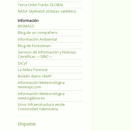
Terra Orbit Tracks GLOBAL
NASA SkyWatch (órbitas satélites)
Información
BIOMASS
Blog de un compañero
Información Ambiental
Blog de Forestman
Servicio de Información y Noticias
Científicas —SINC—
DiCyT
La Aldea Forestal
Boletín diario UNAP
Información Meteorológica
meteopt.com
Información Meteorológica
meteogalicia.es
Visor Infraestructura verde
Comunidad Valenciana
Etiquetas