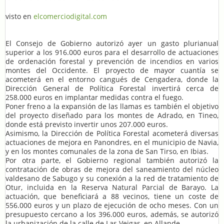
visto en
elcomerciodigital.com
El Consejo de Gobierno autorizó ayer un gasto plurianual
superior a los 916.000 euros para el desarrollo de actuaciones
de ordenación forestal y prevención de incendios en varios
montes del Occidente. El proyecto de mayor cuantía se
acometerá en el entorno cangués de Cengadera, donde la
Dirección General de Política Forestal invertirá cerca de
258.000 euros en implantar medidas contra el fuego.
Poner freno a la expansión de las llamas es también el objetivo
del proyecto diseñado para los montes de Adrado, en Tineo,
donde está previsto invertir unos 207.000 euros.
Asimismo, la Dirección de Política Forestal acometerá diversas
actuaciones de mejora en Panondres, en el municipio de Navia,
y en los montes comunales de la zona de San Tirso, en Ibias.
Por otra parte, el Gobierno regional también autorizó la
contratación de obras de mejora del saneamiento del núcleo
valdesano de Sabugo y su conexión a la red de tratamiento de
Otur, incluida en la Reserva Natural Parcial de Barayo. La
actuación, que beneficiará a 88 vecinos, tiene un coste de
556.000 euros y un plazo de ejecución de ocho meses. Con un
presupuesto cercano a los 396.000 euros, además, se autorizó
la urbanización de la calle de Las Veigas, en Allande.