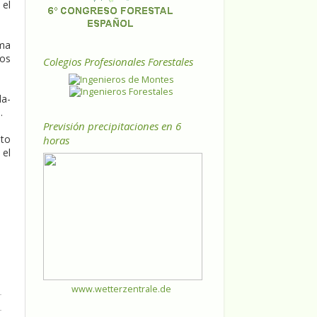
 el
ama
dos
Colegios Profesionales Forestales
la-
.
Previsión precipitaciones en 6
nto
horas
 el
www.wetterzentrale.de