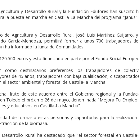
gricultura y Desarrollo Rural y la Fundación Edufores han suscrito 
ra la puesta en marcha en Castilla-La Mancha del programa "Janus"
o de Agricultura y Desarrollo Rural, José Luis Martínez Guijarro, y
do García-Mendoza, permitirá formar a unos 700 trabajadores de
ún ha informado la Junta de Comunidades.
20.500 euros y está financiado en parte por el Fondo Social Europeo
n como destinatarios preferentes los trabajadores de colecti
ores de 45 años, trabajadores con baja cualificación, discapacitado
 el sector ambiental y forestal de Castilla-la Mancha.
ha, fruto de este acuerdo entre el Gobierno regional y la Fundac
rá en Toledo el próximo 26 de mayo, denominada "Mejora Tu Empleo
les y educativos en Castilla-La Mancha".
idad de formar a estas personas y capacitarlas para la realización
xtracción de la biomasa.
 y Desarrollo Rural ha destacado que "el sector forestal en Castilla