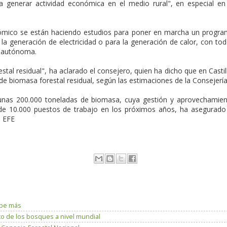
a generar actividad económica en el medio rural", en especial en
nómico se están haciendo estudios para poner en marcha un progr
la generación de electricidad o para la generación de calor, con to
d autónoma.
tal residual", ha aclarado el consejero, quien ha dicho que en Castil
 biomasa forestal residual, según las estimaciones de la Consejería
 unas 200.000 toneladas de biomasa, cuya gestión y aprovechamie
 de 10.000 puestos de trabajo en los próximos años, ha asegurado
. EFE
lpe más
to de los bosques a nivel mundial