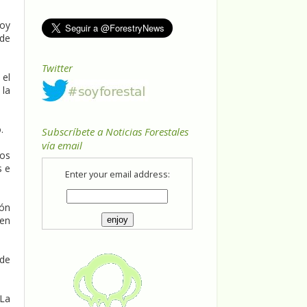
hoy
 de
Twitter
 el
 la
.
Subscríbete a Noticias Forestales
vía email
vos
s e
Enter your email address:
ión
 en
 de
-La