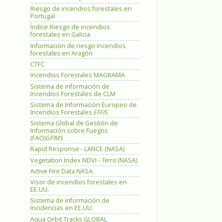
Riesgo de incendios forestales en
Portugal
Índice Riesgo de incendios
forestales en Galicia
Información de riesgo incendios
forestales en Aragón
CTFC
Incendios Forestales MAGRAMA
Sistema de información de
Incendios Forestales de CLM
Sistema de Información Europeo de
Incendios Forestales
EFFIS
Sistema Global de Gestión de
Información sobre Fuegos
(FAO)
GFIMS
Rapid Response - LANCE (NASA)
Vegetation Index NDVI -
Terra
(NASA)
Active Fire Data NASA
Visor de incendios forestales en
EE.UU.
Sistema de información de
Incidencias en EE.UU.
Aqua Orbit Tracks GLOBAL