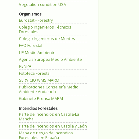
Vegetation condition USA
Organismos
Eurostat - Forestry
Colegio Ingenieros Técnicos
Forestales
Colegio Ingenieros de Montes
FAO Forestal
UE Medio Ambiente
Agencia Europea Medio Ambiente
RENPA
Fototeca Forestal
SERVICIO WMS MARM
Publicaciones Consejería Medio
Ambiente Andalucía
Gabinete Prensa MARM
Incendios Forestales
Parte de Incendios en Castilla-La
Mancha
Parte de Incendios en Castilla y León
Mapa de riesgo de Incendios
Forestales en España