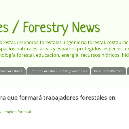
les / Forestry News
 forestal, incendios forestales, ingeniería forestal, restau
spacios naturales, áreas y espacios protegidos, especies, 
nología forestal, educación, energía, recursos hídricos, hid
mas Forestales
Empleo Forestal - Forestry Vacancies
Búsquedas/Search
ma que formará trabajadores forestales en
s
,
empleo forestal