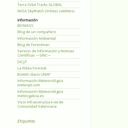
Terra Orbit Tracks GLOBAL
NASA SkyWatch (órbitas satélites)
Información
BIOMASS
Blog de un compañero
Información Ambiental
Blog de Forestman
Servicio de Información y Noticias
Científicas —SINC—
DiCyT
La Aldea Forestal
Boletín diario UNAP
Información Meteorológica
meteopt.com
Información Meteorológica
meteogalicia.es
Visor Infraestructura verde
Comunidad Valenciana
Etiquetas