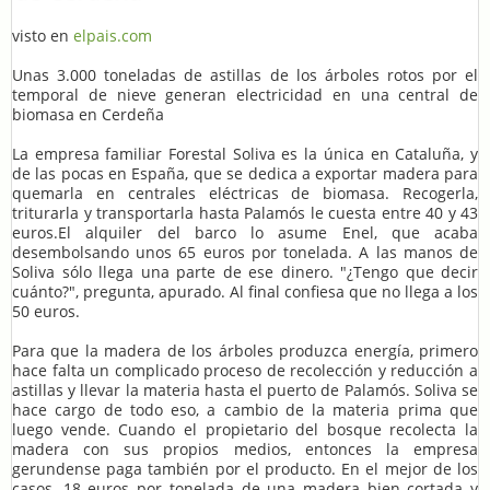
visto en
elpais.com
Unas 3.000 toneladas de astillas de los árboles rotos por el
temporal de nieve generan electricidad en una central de
biomasa en Cerdeña
La empresa familiar Forestal Soliva es la única en Cataluña, y
de las pocas en España, que se dedica a exportar madera para
quemarla en centrales eléctricas de biomasa. Recogerla,
triturarla y transportarla hasta Palamós le cuesta entre 40 y 43
euros.El alquiler del barco lo asume Enel, que acaba
desembolsando unos 65 euros por tonelada. A las manos de
Soliva sólo llega una parte de ese dinero. "¿Tengo que decir
cuánto?", pregunta, apurado. Al final confiesa que no llega a los
50 euros.
Para que la madera de los árboles produzca energía, primero
hace falta un complicado proceso de recolección y reducción a
astillas y llevar la materia hasta el puerto de Palamós. Soliva se
hace cargo de todo eso, a cambio de la materia prima que
luego vende. Cuando el propietario del bosque recolecta la
madera con sus propios medios, entonces la empresa
gerundense paga también por el producto. En el mejor de los
casos, 18 euros por tonelada de una madera bien cortada y