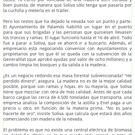
bien puesta, de manera que Soliva sólo tenga que pasarla por
la cuchilla y meterla en el tráiler.
Pero los restos que ha dejado la nevada son un punto y parte.
El Ayuntamiento de Palamós habilitó un lugar en el puerto
para que sus brigadas y las personas que quisiesen llevasen
los troncos y ramas. El lugar funcionó hasta el 16 de abril. Todo
fue a parar a Soliva, que se ahorró ir a buscarlo. Además, el
empresario está negociando convenios con Ayuntamientos y
propietarios por los que él se queda con la subvención de la
Generalitat (que aprobó ayudas por valor de ocho millones) y a
cambio limpia los bosques y da salida a la madera.
¿Es un negocio redondo esa masa forestal subvencionada? "He
perdido dinero", asegura. La madera no es de la mejor calidad
posible, porque son ramas y hojas, en su mayoría, que Soliva
tiene que mezclar con otra de más calidad. Antes de que cada
barco cargue las cerca de 4.500 toneladas que transporta, una
empresa analiza la composición de la astilla y Enel paga a un
precio u otro, en función de la materia prima. "No es para
hacerte de oro", insiste Soliva, que calcula que estará dos años
comerciando con madera de la nevada.
El problema es que no existe una central eléctrica de biomasa