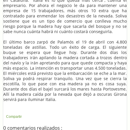
en Cataluña. "Italia es lo que queda más cerca", cuenta el
empresario. Por ahora el negocio le da para mantener una
empresa de 15 trabajadores, más otros 10 extra que ha
contratado para enmendar los desastres de la nevada. Soliva
sostiene que es un tipo de comercio que conlleva mucho
riesgo porque la madera hay que sacarla del bosque y no se
sabe nunca cuánta habrá ni cuánto costará conseguirla.
El último barco zarpó de Palamós el 19 de abril con 4.800
toneladas de astillas. Todo un éxito de carga. El siguiente
buque se espera que llegue hoy. Durante dos días los
trabajadores irán apilando la madera cortada a trozos dentro
del navío y la irán apretando para que quede compacta y haya
más espacio. La intención es transportar unas 4.500 toneladas.
El miércoles está previsto que la embarcación se eche a la mar.
Soliva ya podrá respirar tranquilo. Una vez que se cierra la
escotilla, lo que pase con esa madera ya no es cosa suya.
Durante dos días el bajel surcará los mares hasta Portovesme.
Allí la madera caída por la nevada que dejó a oscuras Girona
servirá para iluminar Italia.
Compartir
0 comentarios realizados :