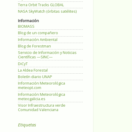
Terra Orbit Tracks GLOBAL
NASA SkyWatch (órbitas satélites)
Información
BIOMASS
Blog de un compañero
Información Ambiental
Blog de Forestman
Servicio de Información y Noticias
Científicas —SINC—
DiCyT
La Aldea Forestal
Boletín diario UNAP
Información Meteorológica
meteopt.com
Información Meteorológica
meteogalicia.es
Visor Infraestructura verde
Comunidad Valenciana
Etiquetas