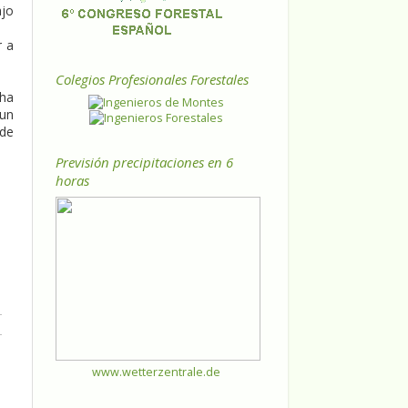
ajo
r a
Colegios Profesionales Forestales
ha
 un
 de
Previsión precipitaciones en 6
horas
www.wetterzentrale.de