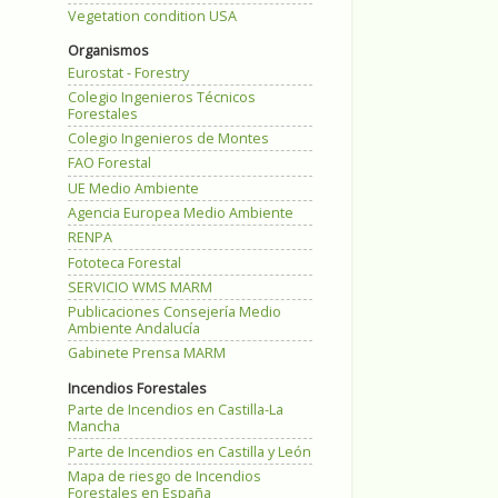
Vegetation condition USA
Organismos
Eurostat - Forestry
Colegio Ingenieros Técnicos
Forestales
Colegio Ingenieros de Montes
FAO Forestal
UE Medio Ambiente
Agencia Europea Medio Ambiente
RENPA
Fototeca Forestal
SERVICIO WMS MARM
Publicaciones Consejería Medio
Ambiente Andalucía
Gabinete Prensa MARM
Incendios Forestales
Parte de Incendios en Castilla-La
Mancha
Parte de Incendios en Castilla y León
Mapa de riesgo de Incendios
Forestales en España