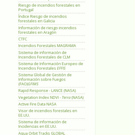
Riesgo de incendios forestales en
Portugal
Índice Riesgo de incendios
forestales en Galicia
Información de riesgo incendios
forestales en Aragón
CTFC
Incendios Forestales MAGRAMA
Sistema de información de
Incendios Forestales de CLM
Sistema de Información Europeo de
Incendios Forestales
EFFIS
Sistema Global de Gestión de
Información sobre Fuegos
(FAO)
GFIMS
Rapid Response - LANCE (NASA)
Vegetation Index NDVI -
Terra
(NASA)
Active Fire Data NASA
Visor de incendios forestales en
EE.UU.
Sistema de información de
Incidencias en EE.UU.
Aqua Orbit Tracks GLOBAL