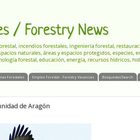
les / Forestry News
 forestal, incendios forestales, ingeniería forestal, restau
spacios naturales, áreas y espacios protegidos, especies, 
nología forestal, educación, energía, recursos hídricos, hid
mas Forestales
Empleo Forestal - Forestry Vacancies
Búsquedas/Search
munidad de Aragón