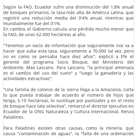
Según la FAO, Ecuador sufre una disminución del 1,8% anual
de bosques primarios, la tasa más alta de América Latina, que
registró una reducción media del 0'4% anual, mientras que
mundialmente fue del 0'1%.
En cambio, el Gobierno calcula una pérdida mucho menor que
la FAO, de unas 62.000 hectáreas al año.
"Tenemos un vacío de información que seguramente nos va a
hacer que suba esta tasa, seguramente a 70.000 tal vez, pero
no es como se pensaba hace diez años", explicó a Efe el
gerente del programa Socio Bosque, del Ministerio del
Ambiente, Max Lascano. Para Lascano, "la principal amenaza
es el cambio del uso del suelo" y "luego la ganadería y las
actividades extractivas".
"Una familia de colonos de la sierra llega a la Amazonía, corta
lo que pueda trabajar de acuerdo al número de hijos que
tenga, 5-10 hectáreas, lo sustituye por pastizales y en el resto
de bosque hace tala selectiva", remarcó el director ejecutivo en
Ecuador de la ONG Naturaleza y Cultura Internacional, Renzo
Paladines.
Para Paladines existen otras causas, como la minería, que
causa "contaminación de aguas", la "falta de una ordenación