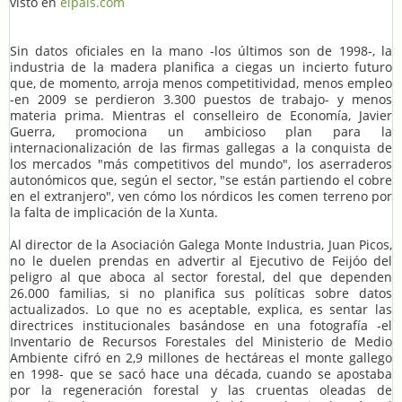
visto en
elpais.com
Sin datos oficiales en la mano -los últimos son de 1998-, la
industria de la madera planifica a ciegas un incierto futuro
que, de momento, arroja menos competitividad, menos empleo
-en 2009 se perdieron 3.300 puestos de trabajo- y menos
materia prima. Mientras el conselleiro de Economía, Javier
Guerra, promociona un ambicioso plan para la
internacionalización de las firmas gallegas a la conquista de
los mercados "más competitivos del mundo", los aserraderos
autonómicos que, según el sector, "se están partiendo el cobre
en el extranjero", ven cómo los nórdicos les comen terreno por
la falta de implicación de la Xunta.
Al director de la Asociación Galega Monte Industria, Juan Picos,
no le duelen prendas en advertir al Ejecutivo de Feijóo del
peligro al que aboca al sector forestal, del que dependen
26.000 familias, si no planifica sus políticas sobre datos
actualizados. Lo que no es aceptable, explica, es sentar las
directrices institucionales basándose en una fotografía -el
Inventario de Recursos Forestales del Ministerio de Medio
Ambiente cifró en 2,9 millones de hectáreas el monte gallego
en 1998- que se sacó hace una década, cuando se apostaba
por la regeneración forestal y las cruentas oleadas de