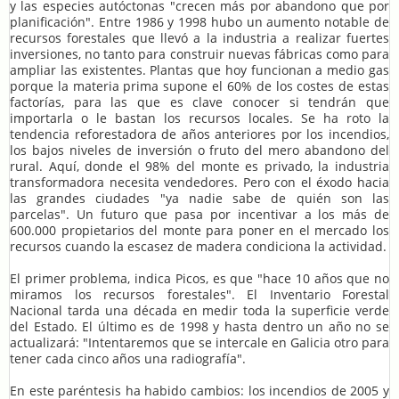
y las especies autóctonas "crecen más por abandono que por
planificación". Entre 1986 y 1998 hubo un aumento notable de
recursos forestales que llevó a la industria a realizar fuertes
inversiones, no tanto para construir nuevas fábricas como para
ampliar las existentes. Plantas que hoy funcionan a medio gas
porque la materia prima supone el 60% de los costes de estas
factorías, para las que es clave conocer si tendrán que
importarla o le bastan los recursos locales. Se ha roto la
tendencia reforestadora de años anteriores por los incendios,
los bajos niveles de inversión o fruto del mero abandono del
rural. Aquí, donde el 98% del monte es privado, la industria
transformadora necesita vendedores. Pero con el éxodo hacia
las grandes ciudades "ya nadie sabe de quién son las
parcelas". Un futuro que pasa por incentivar a los más de
600.000 propietarios del monte para poner en el mercado los
recursos cuando la escasez de madera condiciona la actividad.
El primer problema, indica Picos, es que "hace 10 años que no
miramos los recursos forestales". El Inventario Forestal
Nacional tarda una década en medir toda la superficie verde
del Estado. El último es de 1998 y hasta dentro un año no se
actualizará: "Intentaremos que se intercale en Galicia otro para
tener cada cinco años una radiografía".
En este paréntesis ha habido cambios: los incendios de 2005 y