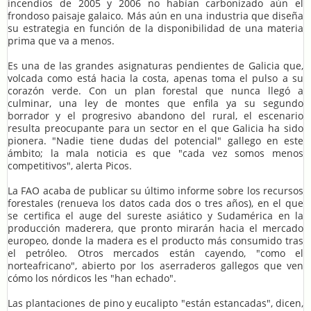
incendios de 2005 y 2006 no habían carbonizado aún el
frondoso paisaje galaico. Más aún en una industria que diseña
su estrategia en función de la disponibilidad de una materia
prima que va a menos.
Es una de las grandes asignaturas pendientes de Galicia que,
volcada como está hacia la costa, apenas toma el pulso a su
corazón verde. Con un plan forestal que nunca llegó a
culminar, una ley de montes que enfila ya su segundo
borrador y el progresivo abandono del rural, el escenario
resulta preocupante para un sector en el que Galicia ha sido
pionera. "Nadie tiene dudas del potencial" gallego en este
ámbito; la mala noticia es que "cada vez somos menos
competitivos", alerta Picos.
La FAO acaba de publicar su último informe sobre los recursos
forestales (renueva los datos cada dos o tres años), en el que
se certifica el auge del sureste asiático y Sudamérica en la
producción maderera, que pronto mirarán hacia el mercado
europeo, donde la madera es el producto más consumido tras
el petróleo. Otros mercados están cayendo, "como el
norteafricano", abierto por los aserraderos gallegos que ven
cómo los nórdicos les "han echado".
Las plantaciones de pino y eucalipto "están estancadas", dicen,