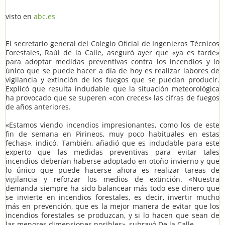
visto en
abc.es
El secretario general del Colegio Oficial de Ingenieros Técnicos
Forestales, Raúl de la Calle, aseguró ayer que «ya es tarde»
para adoptar medidas preventivas contra los incendios y lo
único que se puede hacer a día de hoy es realizar labores de
vigilancia y extinción de los fuegos que se puedan producir.
Explicó que resulta indudable que la situación meteorológica
ha provocado que se superen «con creces» las cifras de fuegos
de años anteriores.
«Estamos viendo incendios impresionantes, como los de este
fin de semana en Pirineos, muy poco habituales en estas
fechas», indicó. También, añadió que es indudable para este
experto que las medidas preventivas para evitar tales
incendios deberían haberse adoptado en otoño-invierno y que
lo único que puede hacerse ahora es realizar tareas de
vigilancia y reforzar los medios de extinción. «Nuestra
demanda siempre ha sido balancear más todo ese dinero que
se invierte en incendios forestales, es decir, invertir mucho
más en prevención, que es la mejor manera de evitar que los
incendios forestales se produzcan, y si lo hacen que sean de
las menores dimensiones posibles», subrayó De la Calle.