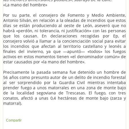
«La mano del hombre»
Por su parte, el consejero de Fomento y Medio Ambiente,
Antonio Silván, en relación a la oleadas de incendios que estos
días se están produciendo al oeste de León, aseveró que no
habrá «perdón, ni tolerancia, ni justificación» con las personas
que los causan. En declaraciones recogidas por Ep, el
consejero volvió a llamar a la concienciación social para evitar
los incendios que afectan al territorio castellano y leonés a
finales del invierno, ya que —apuntó— «todos» los fuegos
activos en estos momentos tienen «el denominador común» de
estar causados por «la mano del hombre».
Precisamente la pasada semana fue detenido un hombre de
56 años como presunto autor de un delito de incendio forestal
al ser sorprendido por la Guardia Civil mientras intentaba
prender fuego a unos matorrales en una zona de monte bajo
de la localidad segoviana de Trescasas. El fuego, con tres
conatos, afectó a unas 0,4 hectáreas de monte bajo (zarza y
matorral).
Compartir