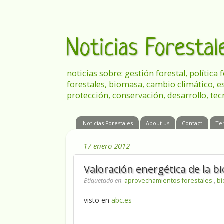
Noticias Foresta
noticias sobre: gestión forestal, política
forestales, biomasa, cambio climático, e
protección, conservación, desarrollo, tec
Noticias Forestales
About us
Contact
Te
17 enero 2012
Valoración energética de la b
Etiquetado en
:
aprovechamientos forestales
,
b
visto en
abc.es