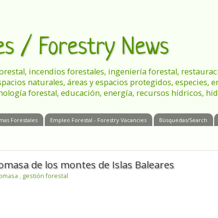
les / Forestry News
 forestal, incendios forestales, ingeniería forestal, restau
spacios naturales, áreas y espacios protegidos, especies, 
nología forestal, educación, energía, recursos hídricos, hid
mas Forestales
Empleo Forestal - Forestry Vacancies
Búsquedas/Search
iomasa de los montes de Islas Baleares
iomasa
,
gestión forestal