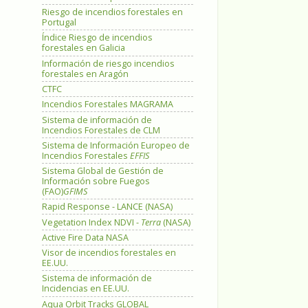
Riesgo de incendios forestales en
Portugal
Índice Riesgo de incendios
forestales en Galicia
Información de riesgo incendios
forestales en Aragón
CTFC
Incendios Forestales MAGRAMA
Sistema de información de
Incendios Forestales de CLM
Sistema de Información Europeo de
Incendios Forestales
EFFIS
Sistema Global de Gestión de
Información sobre Fuegos
(FAO)
GFIMS
Rapid Response - LANCE (NASA)
Vegetation Index NDVI -
Terra
(NASA)
Active Fire Data NASA
Visor de incendios forestales en
EE.UU.
Sistema de información de
Incidencias en EE.UU.
Aqua Orbit Tracks GLOBAL