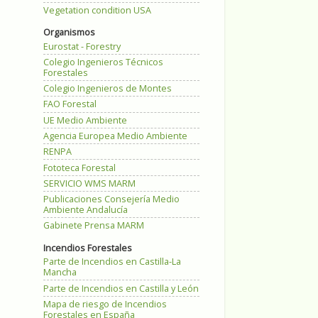
Vegetation condition USA
Organismos
Eurostat - Forestry
Colegio Ingenieros Técnicos
Forestales
Colegio Ingenieros de Montes
FAO Forestal
UE Medio Ambiente
Agencia Europea Medio Ambiente
RENPA
Fototeca Forestal
SERVICIO WMS MARM
Publicaciones Consejería Medio
Ambiente Andalucía
Gabinete Prensa MARM
Incendios Forestales
Parte de Incendios en Castilla-La
Mancha
Parte de Incendios en Castilla y León
Mapa de riesgo de Incendios
Forestales en España