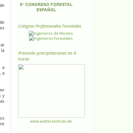
 de
 de
Colegios Profesionales Forestales
res
tar
 la
Previsión precipitaciones en 6
horas
, a
, a
ier
s y
vas
los
www.wetterzentrale.de
one