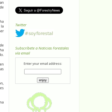
ran
 de
 ha
Twitter
 la
aer
 de
Subscríbete a Noticias Forestales
 ha
vía email
do.
Enter your email address:
den
las
ón,
 es
una