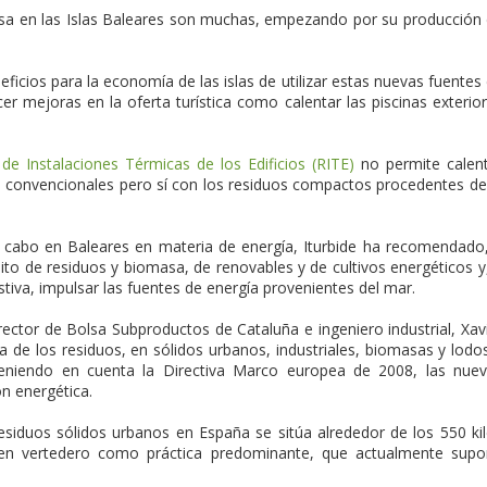
omasa en las Islas Baleares son muchas, empezando por su producción
eficios para la economía de las islas de utilizar estas nuevas fuentes
er mejoras en la oferta turística como calentar las piscinas exterio
e Instalaciones Térmicas de los Edificios (RITE)
no permite calen
as convencionales pero sí con los residuos compactos procedentes de
a cabo en Baleares en materia de energía, Iturbide ha recomendado
mbito de residuos y biomasa, de renovables y de cultivos energéticos y
stiva, impulsar las fuentes de energía provenientes del mar.
irector de Bolsa Subproductos de Cataluña e ingeniero industrial, Xav
ía de los residuos, en sólidos urbanos, industriales, biomasas y lodo
eniendo en cuenta la Directiva Marco europea de 2008, las nue
ón energética.
esiduos sólidos urbanos en España se sitúa alrededor de los 550 ki
n en vertedero como práctica predominante, que actualmente sup