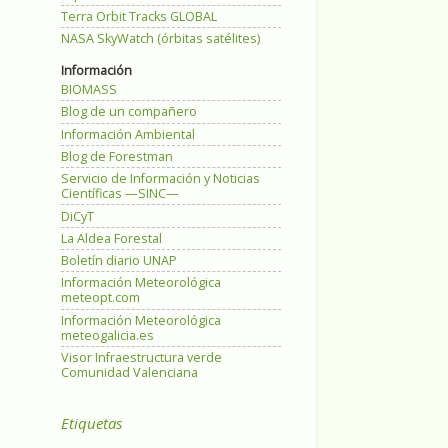
Terra Orbit Tracks GLOBAL
NASA SkyWatch (órbitas satélites)
Información
BIOMASS
Blog de un compañero
Información Ambiental
Blog de Forestman
Servicio de Información y Noticias
Científicas —SINC—
DiCyT
La Aldea Forestal
Boletín diario UNAP
Información Meteorológica
meteopt.com
Información Meteorológica
meteogalicia.es
Visor Infraestructura verde
Comunidad Valenciana
Etiquetas