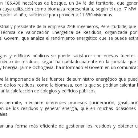
on 186.400 hectáreas de bosque, un 34 % del territorio, que gene
 cuya utilización como biomasa representaría, según el uso, 7 MW
rados al año, suficiente para proveer a 11.650 viviendas.
strial y presidente de la empresa 2PiR Ingenieros, Pere Iturbide, que
Técnica de Valorización Energética de Residuos, organizada por
del Govern, que analiza el rendimiento energético que se puede extr
ios y edificios públicos se puede satisfacer con nuevas fuentes
tamiento de residuos, según ha quedado patente en la jornada que
a y Energía, Jaime Ochogavía, ha informado el Govern en un comunica
ve la importancia de las fuentes de suministro energético que pue
nto de los residuos, como la biomasa, con la que se podrían calentar 
ar la calefacción de colegios y edificios públicos.
s permite, mediante diferentes procesos (incineración, gasificaci
umen de los residuos y generar energía, que en muchas ocasiones
ales.
rar una forma más eficiente de gestionar los residuos y obtener 